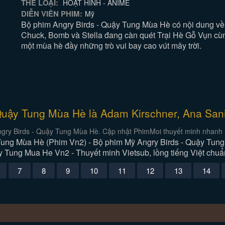
THỂ LOẠI:
HOẠT HÌNH - ANIME
DIỄN VIÊN PHIM:
Mỹ
Bộ phim Angry Birds - Quậy Tung Mùa Hè có nội dung về 
Chuck, Bomb và Stella đang càn quét Trại Hè Gỗ Vụn cùng
một mùa hè đầy những trò vui bay cao vút mây trời.
 Quậy Tung Mùa Hè là Adam Kirschner, Ana San
gry Birds - Quậy Tung Mùa Hè. Cập nhật PhimMoi thuyết minh nhanh n
ung Mùa Hè (Phim Vn2) - Bộ phim Mỹ Angry Birds - Quậy Tung M
 Tung Mua He Vn2 - Thuyết minh Vietsub, lồng tiếng Việt chuẩ
7
8
9
10
11
12
13
14