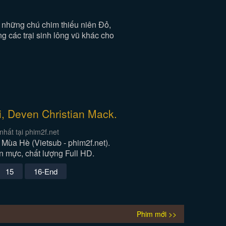
những chú chim thiếu niên Đỏ,
 các trại sinh lông vũ khác cho
i, Deven Christian Mack.
hất tại phim2f.net
ùa Hè (Vietsub - phim2f.net).
n mực, chất lượng Full HD.
15
16-End
Phim mới >>