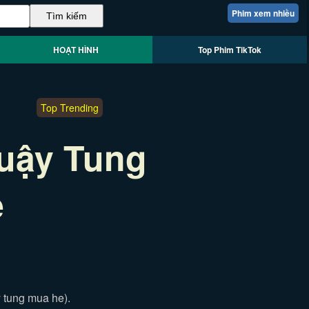
Phim xem nhiều
HOẠT HÌNH
Top Phim TikTok
Top Trending
Quậy Tung
è
 tung mua he).