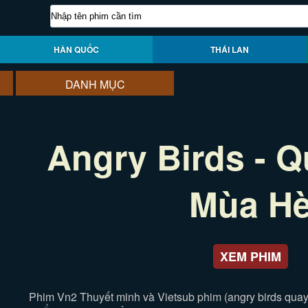
HÀN QUỐC
THÁI LAN
DANH MỤC
Angry Birds - 
Mùa H
XEM PHIM
Phim Vn2 Thuyết minh và Vietsub phim (angry birds quay