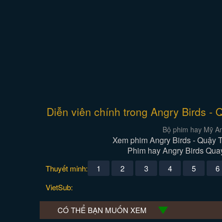
Diễn viên chính trong Angry Birds -
Bộ phim hay Mỹ An
Xem phim Angry Birds - Quậy T
Phim hay Angry Birds Quay
Thuyết minh:
1
2
3
4
5
6
VietSub:
CÓ THỂ BẠN MUỐN XEM