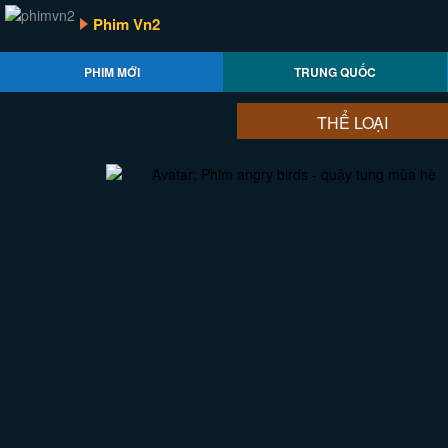
Phim Vn2
PHIM MỚI
TRUNG QUỐC
THỂ LOẠI