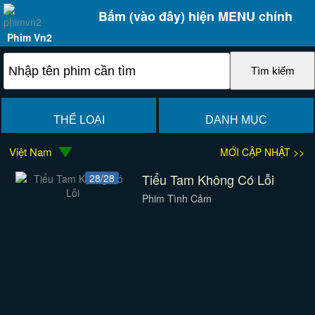
Bấm (vào đây) hiện MENU chính
Phim Vn2
THỂ LOẠI
DANH MỤC
Việt Nam
MỚI CẬP NHẬT >>
Tiểu Tam Không Có Lỗi
28/28
Phim Tình Cảm