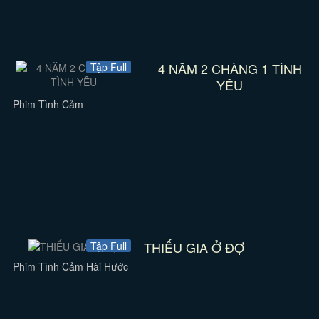
4 NĂM 2 CHÀNG 1 TÌNH
Tập Full
YÊU
Phim Tình Cảm
THIẾU GIA Ở ĐỢ
Tập Full
Phim Tình Cảm Hài Hước