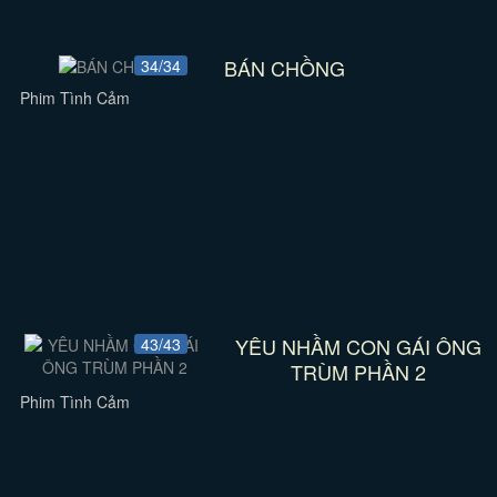
BÁN CHỒNG
34/34
Phim Tình Cảm
YÊU NHẦM CON GÁI ÔNG
43/43
TRÙM PHẦN 2
Phim Tình Cảm