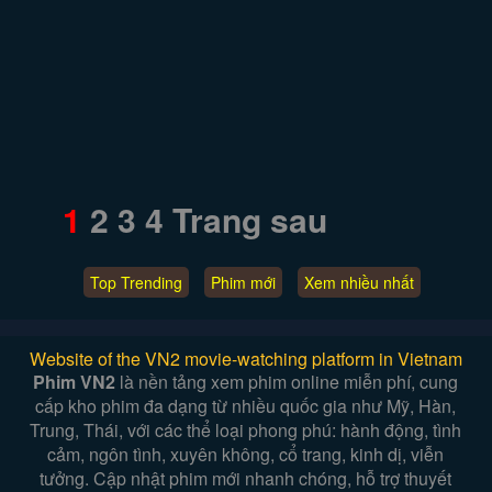
1
2
3
4
Trang sau
Top Trending
Phim mới
Xem nhiều nhất
Website of the VN2 movie-watching platform in Vietnam
Phim VN2
là nền tảng xem phim online miễn phí, cung
cấp kho phim đa dạng từ nhiều quốc gia như Mỹ, Hàn,
Trung, Thái, với các thể loại phong phú: hành động, tình
cảm, ngôn tình, xuyên không, cổ trang, kinh dị, viễn
tưởng. Cập nhật phim mới nhanh chóng, hỗ trợ thuyết