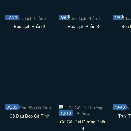
13/13
8/8
8/8
Bóc Lịch Phần 2
Bóc Lịch Phần 3
Bóc 
35/35
40/40
13/13
Cô Đầu Bếp Cá Tính
Truy 
Cô Gái Đại Dương Phần
4