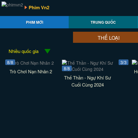
Phim Vn2
PHIM MỚI
TRUNG QUỐC
THỂ LOẠI
Nhiều quốc gia
8/8
3/3
8/8
Trò Chơi Nạn Nhân 2
H
Thế Thần - Ngự Khí Sư
Cuối Cùng 2024