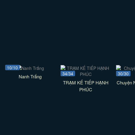
10/10
34/34
30/30
Nanh Trắng
TRẠM KẾ TIẾP HẠNH
Chuyện 
PHÚC