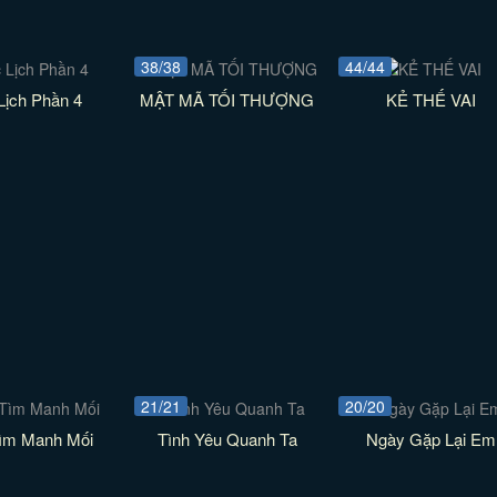
38/38
44/44
Lịch Phần 4
MẬT MÃ TỐI THƯỢNG
KẺ THẾ VAI
21/21
20/20
Tìm Manh Mối
Tình Yêu Quanh Ta
Ngày Gặp Lại Em