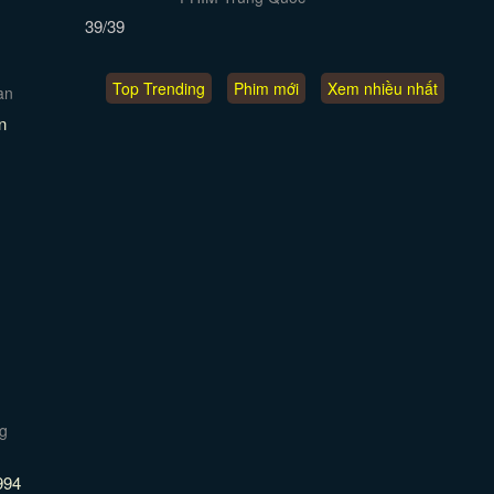
39/39
Top Trending
Phim mới
Xem nhiều nhất
n
994