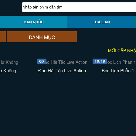
HÀN QUỐC
THÁI LAN
DANH MỤC
MỚI CẬP NHẬ
8/8
16/16
ư Không
Đảo Hải Tặc Live Action
Bóc Lịch Phần 1