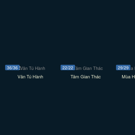
36/36
22/22
29/29
Vân Tú Hành
Tâm Gian Thác
Mùa H