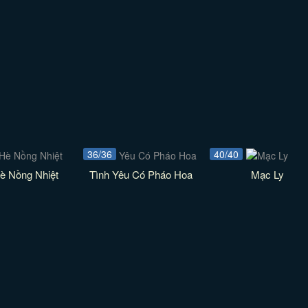
36/36
40/40
è Nồng Nhiệt
Tình Yêu Có Pháo Hoa
Mạc Ly