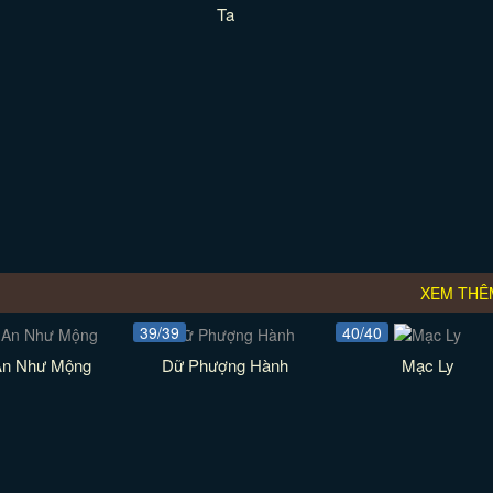
Ta
XEM THÊ
39/39
40/40
An Như Mộng
Dữ Phượng Hành
Mạc Ly