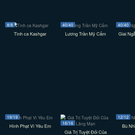
8/8
40/40
40/40
Tình ca Kashgar
Lương Trần Mỹ Cẩm
Giai Ng
19/19
12/12
16/16
Hình Phạt Vì Yêu Em
Bù Nh
Giá Trị Tuyệt Đối Của