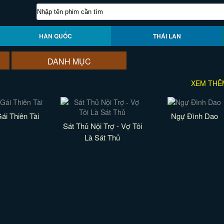
HÀN QUỐC
THÁI LAN
DANH MỤC
XEM THÊ
ái Thiên Tài
Ngự Đình Dao
Sát Thủ Nội Trợ - Vợ Tôi
Là Sát Thủ