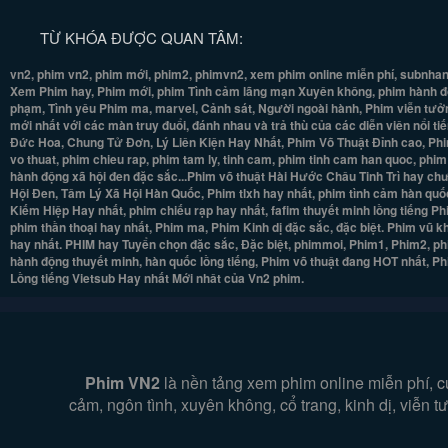
TỪ KHÓA ĐƯỢC QUAN TÂM:
vn2, phim vn2, phim mới, phim2, phimvn2, xem phim online miễn phí, subnhan
Xem Phim hay, Phim mới, phim Tình cảm lãng mạn Xuyên không, phim hành độn
phạm, Tình yêu Phim ma, marvel, Cảnh sát, Người ngoài hành, Phim viễn tưởng
mới nhất với các màn truy đuổi, đánh nhau và trả thù của các diễn viên nổi t
Đức Hoa, Chung Tử Đơn, Lý Liên Kiện Hay Nhất, Phim Võ Thuật Đỉnh cao, Phi
vo thuat, phim chieu rap, phim tam ly, tinh cam, phim tinh cam han quoc, phi
hành động xã hội đen đặc sắc...Phim võ thuật Hài Hước Châu Tinh Trì hay ch
Hội Đen, Tâm Lý Xã Hội Hàn Quốc, Phim tlxh hay nhất, phim tình cảm hàn quốc
Kiếm Hiệp Hay nhất, phim chiếu rạp hay nhất, fafim thuyết minh lồng tiếng 
phim thần thoại hay nhất, Phim ma, Phim Kinh dị đặc sắc, đặc biệt. Phim vũ 
hay nhất. PHIM hay Tuyển chọn đặc sắc, Đặc biệt, phimmoi, Phim1, Phim2, ph
hành động thuyết minh, hàn quốc lồng tiếng, Phim võ thuật đang HOT nhất, 
Lồng tiếng Vietsub Hay nhất Mới nhât của Vn2 phim.
Phim VN2
là nền tảng xem phim online miễn phí, c
cảm, ngôn tình, xuyên không, cổ trang, kinh dị, viễn