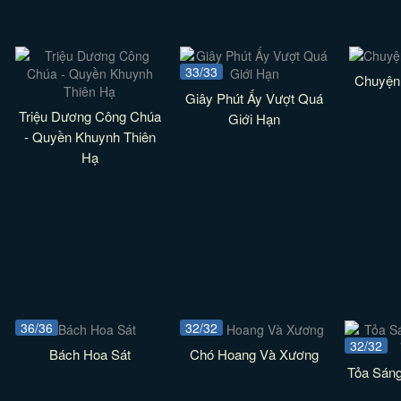
33/33
Chuyện
Giây Phút Ấy Vượt Quá
Triệu Dương Công Chúa
Giới Hạn
- Quyền Khuynh Thiên
Hạ
36/36
32/32
32/32
Bách Hoa Sát
Chó Hoang Và Xương
Tỏa Sán