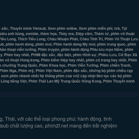
ắc, Thuyết minh Vietsub, Xem phim online, Xem phim miễn phí, tvb, Tội
 siêu anh hùng, zombie, thảm họa, Thây ma, Điệp viên, Thám tử, phim võ thuật
 Tiểu Long, Thích Tiểu Long, Châu Nhuận Phát, Châu Tinh Trì, Phim Võ Thuật Lưu
ub, phim hanh dong, phim moi, Phim hanh dong My moi, phim trung quoc, phim
 thần thoại viễn tưởng, Phim truyện, phim hành động Phiu lưu mạo hiểm, phim
y. Phim hay nhất, PHIM đặc sắc, đặc biệt, phim Hình sự, Phiêu Lưu, Cờ Bạc Xã
him võ thuật Hong kong, Phim kiếm hiệp hay nhất, phim cổ trang hay nhất, Phim
phim chưởng Trung Quốc, Phim Khoa học, Phim Viễn Tưởng, Phim chiến Tranh,
ộ, Phim Nga, Phim mỹ, Phim Việt Nam, phim đặc sắc, những bộ phim chiếu rạp
- xem phim nhanh nhất hệ thống phim của vn2 cập nhật liên tục các bộ phim
, Lồng tiếng Việt, Phim Thái Lan Mỹ Trung Quốc Hồng Kong, Phim Thuyết minh
 Thái, với các thể loại phong phú: hành động, tình
etsub chất lượng cao, phim2f.net mang đến trải nghiệm