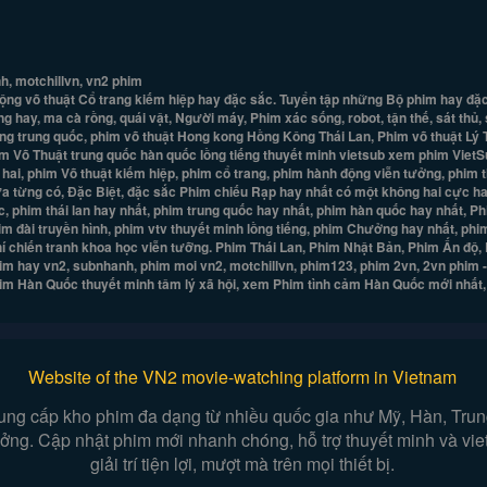
h, motchillvn, vn2 phim
g võ thuật Cổ trang kiếm hiệp hay đặc sắc. Tuyển tập những Bộ phim hay đặc s
 hay, ma cà rồng, quái vật, Người máy, Phim xác sống, robot, tận thế, sát thủ,
iếng trung quốc, phim võ thuật Hong kong Hồng Kông Thái Lan, Phim võ thuật Lý
m Võ Thuật trung quốc hàn quốc lồng tiếng thuyết minh vietsub xem phim VietS
m hai, phim Võ thuật kiếm hiệp, phim cổ trang, phim hành động viễn tưởng, phim
ưa từng có, Đặc Biệt, đặc sắc Phim chiếu Rạp hay nhất có một không hai cực ha
, phim thái lan hay nhất, phim trung quốc hay nhất, phim hàn quốc hay nhất, P
Phim đài truyền hình, phim vtv thuyết minh lồng tiếng, phim Chưởng hay nhất, 
khí chiến tranh khoa học viễn tưỡng. Phim Thái Lan, Phim Nhật Bản, Phim Ấn đ
im hay vn2, subnhanh, phim moi vn2, motchillvn, phim123, phim 2vn, 2vn phim 
Phim Hàn Quốc thuyết minh tâm lý xã hội, xem Phim tình cảm Hàn Quốc mới nhất
Website of the VN2 movie-watching platform in Vietnam
ung cấp kho phim đa dạng từ nhiều quốc gia như Mỹ, Hàn, Trung,
 tưởng. Cập nhật phim mới nhanh chóng, hỗ trợ thuyết minh và vi
giải trí tiện lợi, mượt mà trên mọi thiết bị.