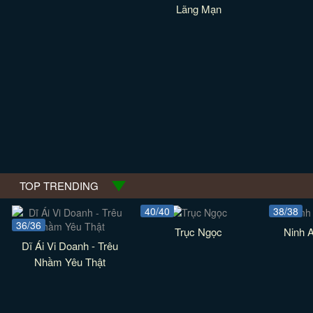
Lãng Mạn
TOP TRENDING
40/40
38/38
36/36
Trục Ngọc
Ninh 
Dĩ Ái Vi Doanh - Trêu
Nhầm Yêu Thật