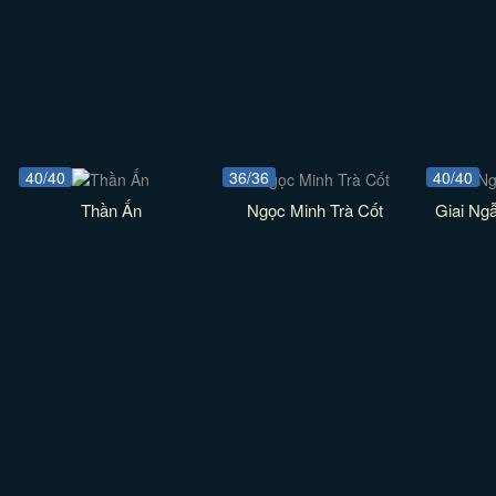
40/40
36/36
40/40
Thần Ấn
Ngọc Minh Trà Cốt
Giai Ng