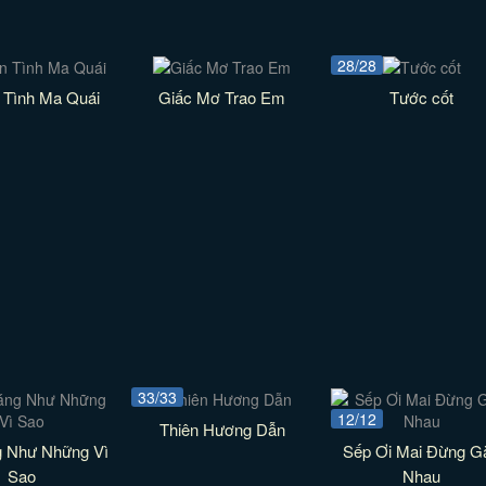
28/28
 Tình Ma Quái
Giấc Mơ Trao Em
Tước cốt
33/33
12/12
Thiên Hương Dẫn
g Như Những Vì
Sếp Ơi Mai Đừng G
Sao
Nhau