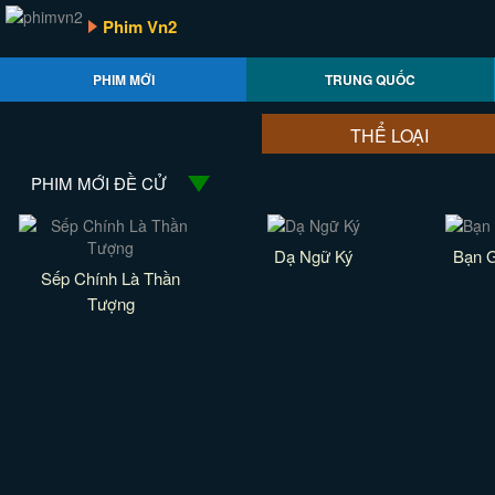
Phim Vn2
PHIM MỚI
TRUNG QUỐC
THỂ LOẠI
PHIM MỚI ĐỀ CỬ
Dạ Ngữ Ký
Bạn G
Sếp Chính Là Thần
Tượng