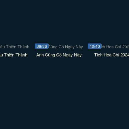
36/36
40/40
ẫu Thiên Thành
Anh Cũng Có Ngày Này
Tích Hoa Chỉ 202