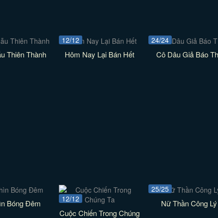
12/12
24/24
ẫu Thiên Thành
Hôm Nay Lại Bán Hết
Cô Dâu Giả Báo T
25/25
12/12
ìn Bóng Đêm
Nữ Thần Công Lý
Cuộc Chiến Trong Chúng