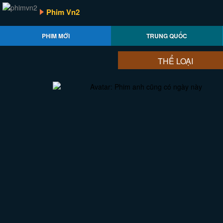
Phim Vn2
PHIM MỚI
TRUNG QUỐC
THỂ LOẠI