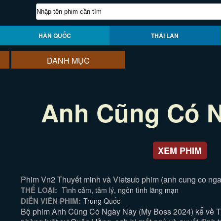
HÀN QUỐC
THÁI LAN
DANH MỤC
Anh Cũng Có 
XEM PHIM
Phim Vn2 Thuyết minh và Vietsub phim (anh cung co nga
THỂ LOẠI:
Tình cảm, tâm lý, ngôn tình lãng mạn
DIỄN VIÊN PHIM:
Trung Quốc
Bộ phim Anh Cũng Có Ngày Này (My Boss 2024) kể về Ti