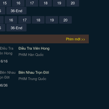
15
16
17
18
19
20
5
36-End
16
17
18
19
20
5
36-End
Phim mới >>
Điều Tra Viên Hong
PHIM Hàn Quốc
16/16
Bên Nhau Trọn Đời
PHIM Trung Quốc
36/36