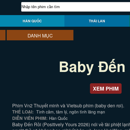
HÀN QUỐC
THÁI LAN
DANH MỤC
Baby Đến 
XEM PHIM
Phim Vn2 Thuyết minh và Vietsub phim (baby den roi).
THỂ LOẠI:
Tình cảm, tâm lý, ngôn tình lãng mạn
DIỄN VIÊN PHIM:
Hàn Quốc
Baby Đến Rồi (Positively Yours 2026) nói về tài phiệt lạ