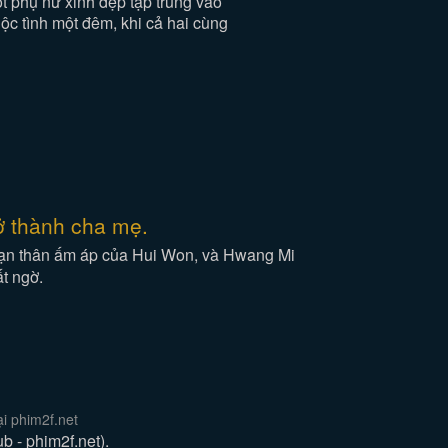
t phụ nữ xinh đẹp tập trung vào
ộc tình một đêm, khi cả hai cùng
ở thành cha mẹ.
 bạn thân ấm áp của Hui Won, và Hwang Mi
ất ngờ.
i phim2f.net
 - phim2f.net).