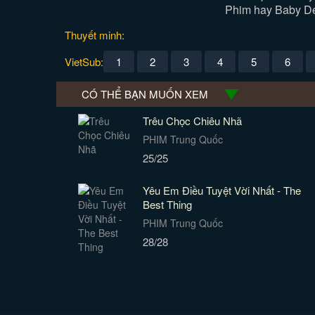
Phim hay Baby Den
Thuyết minh:
VietSub:
1
2
3
4
5
6
CÓ THỂ BẠN MUỐN XEM
Trêu Chọc Chiêu Nhã
PHIM Trung Quốc
25/25
Yêu Em Điều Tuyệt Vời Nhất - The
Best Thing
PHIM Trung Quốc
28/28