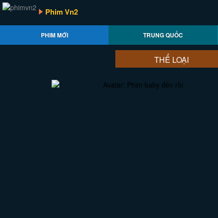
Phim Vn2
PHIM MỚI
TRUNG QUỐC
THỂ LOẠI