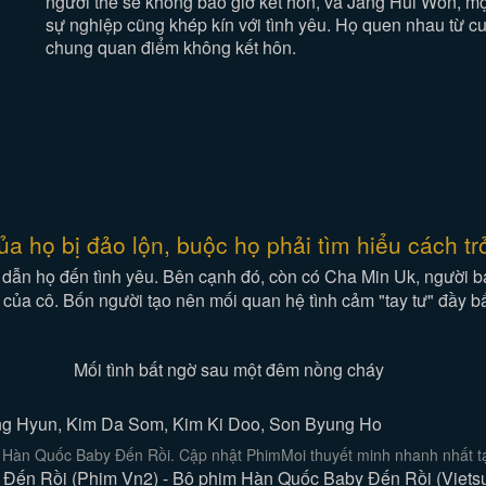
người thề sẽ không bao giờ kết hôn, và Jang Hui Won, mộ
sự nghiệp cũng khép kín với tình yêu. Họ quen nhau từ cu
chung quan điểm không kết hôn.
 họ bị đảo lộn, buộc họ phải tìm hiểu cách tr
 dẫn họ đến tình yêu. Bên cạnh đó, còn có Cha Min Uk, người
 của cô. Bốn người tạo nên mối quan hệ tình cảm "tay tư" đầy b
Mối tình bất ngờ sau một đêm nồng cháy
ong Hyun, Kim Da Som, Kim Ki Doo, Son Byung Ho
 Hàn Quốc Baby Đến Rồi. Cập nhật PhimMoi thuyết minh nhanh nhất tạ
Đến Rồi (Phim Vn2) - Bộ phim Hàn Quốc Baby Đến Rồi (Vietsub