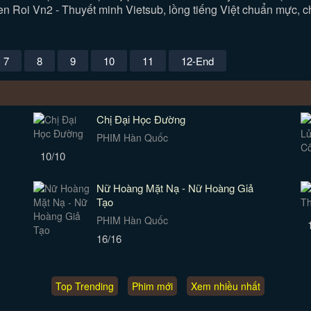
 Roi Vn2 - Thuyết minh Vietsub, lồng tiếng Việt chuẩn mực, ch
7
8
9
10
11
12-End
Chị Đại Học Đường
PHIM Hàn Quốc
10/10
Nữ Hoàng Mặt Nạ - Nữ Hoàng Giả
Tạo
PHIM Hàn Quốc
16/16
Top Trending
Phim mới
Xem nhiều nhất