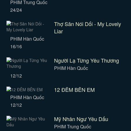
PHIM Trung Quốc
24/24
Thợ Săn Nói Dối - My Lovely
Liar
PHIM Hàn Quốc
16/16
Người Lạ Từng Yêu Thương
PHIM Hàn Quốc
12/12
12 ĐÊM BÊN EM
PHIM Hàn Quốc
12/12
Mỹ Nhân Ngư Yêu Dấu
PHIM Trung Quốc