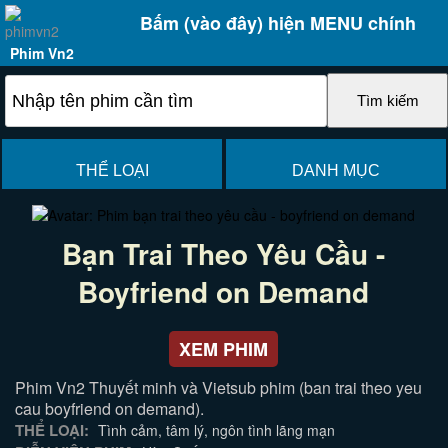
Bấm (vào đây) hiện MENU chính
Phim Vn2
THỂ LOẠI
DANH MỤC
Bạn Trai Theo Yêu Cầu -
Boyfriend on Demand
XEM PHIM
Phim Vn2 Thuyết minh và Vietsub phim (ban trai theo yeu
cau boyfriend on demand).
THỂ LOẠI:
Tình cảm, tâm lý, ngôn tình lãng mạn