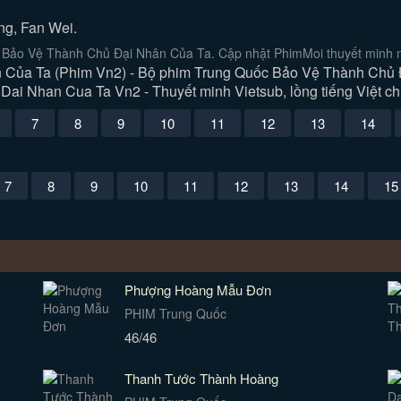
ng, Fan Wei.
Bảo Vệ Thành Chủ Đại Nhân Của Ta. Cập nhật PhimMoi thuyết minh nh
ủa Ta (Phim Vn2) - Bộ phim Trung Quốc Bảo Vệ Thành Chủ Đại
ai Nhan Cua Ta Vn2 - Thuyết minh Vietsub, lồng tiếng Việt ch
7
8
9
10
11
12
13
14
7
8
9
10
11
12
13
14
15
Phượng Hoàng Mẫu Đơn
PHIM Trung Quốc
46/46
Thanh Tước Thành Hoàng