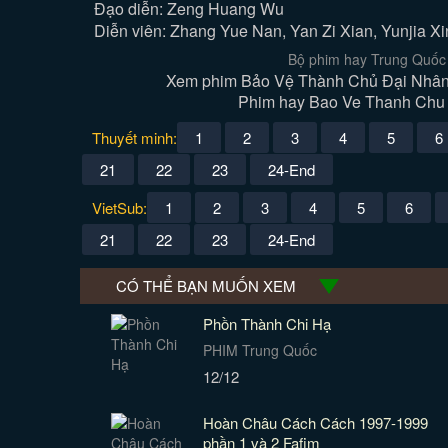
Đạo diễn: Zeng Huang Wu
Diễn viên: Zhang Yue Nan, Yan Zi Xian, Yunjia Xi
Bộ phim hay Trung Quốc 
Xem phim Bảo Vệ Thành Chủ Đại Nhân C
Phim hay Bao Ve Thanh Chu D
Thuyết minh:
1
2
3
4
5
6
21
22
23
24-End
VietSub:
1
2
3
4
5
6
21
22
23
24-End
CÓ THỂ BẠN MUỐN XEM
Phồn Thành Chi Hạ
PHIM Trung Quốc
12/12
Hoàn Châu Cách Cách 1997-1999
phần 1 và 2 Fafim