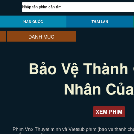
HÀN QUỐC
THÁI LAN
DANH MỤC
Bảo Vệ Thành 
Nhân Của
XEM PHIM
Phim Vn2 Thuyết minh và Vietsub phim (bao ve thanh chu