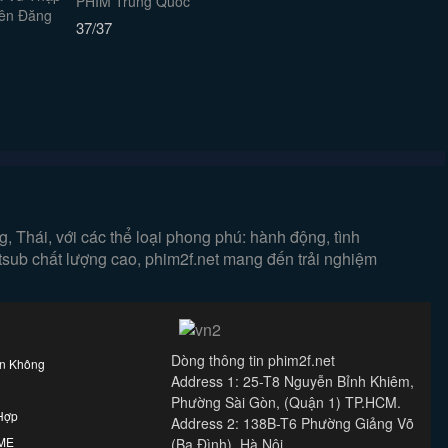
PHIM Trung Quốc
37/37
 Thái, với các thể loại phong phú: hành động, tình
etsub chất lượng cao, phim2f.net mang đến trải nghiệm
Dòng thông tin phim2f.net
ên Không
Address 1: 25-T8 Nguyễn Bỉnh Khiêm,
Phường Sài Gòn, (Quận 1) TP.HCM.
Hợp
Address 2: 138B-T6 Phường Giảng Võ
IME
(Ba Đình), Hà Nội.