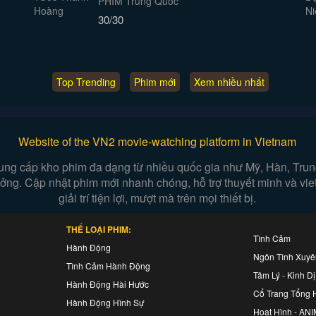
PHIM Trung Quốc
30/30
Top Trending
Phim mới
Xem nhiều nhất
Website of the VN2 movie-watching platform in Vietnam
ung cấp kho phim đa dạng từ nhiều quốc gia như Mỹ, Hàn, Trung,
 tưởng. Cập nhật phim mới nhanh chóng, hỗ trợ thuyết minh và vi
giải trí tiện lợi, mượt mà trên mọi thiết bị.
THỂ LOẠI PHIM:
Tình Cảm
Hành Động
Ngôn Tình Xuy
Tình Cảm Hành Động
Tâm Lý - Kinh Dị
Hành Động Hài Hước
Cổ Trang Tổng 
Hành Động Hình Sự
Hoạt Hình - AN