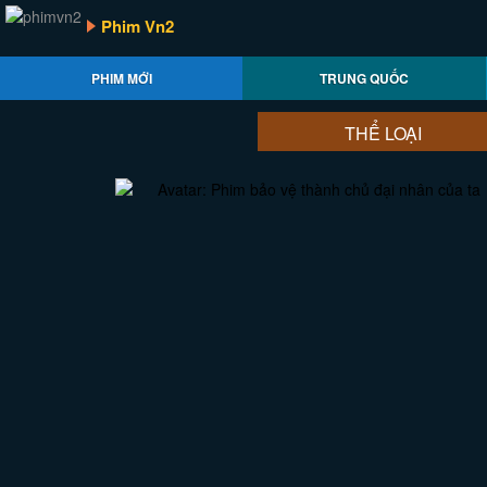
Phim Vn2
PHIM MỚI
TRUNG QUỐC
THỂ LOẠI