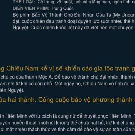
THỂ LOẠI:
Cổ trang, võ thuật, tình cảm lãng mạn, ngôn tình 
DIỄN VIÊN PHIM:
Trung Quốc
Bộ phim Bảo Vệ Thành Chủ Đại Nhân Của Ta (My Uncanny
đại, cuộc chiến đấu tranh đoạt quyền lực suốt nhiều thế
Nguyệt. Cuộc chiến khốc liệt này đã viết nên một chuyện 
g Chiêu Nam kế vị sẽ khiến các gia tộc tranh g
chủ cũ của thành Mộc A. Để bảo vệ thành chủ đại nhân, thành c
 nhi từ khi cô còn nhỏ. Một ngày nọ, Chiêu Nam vô tình rơi xuố
iên Nguyệt.
ữa hai thành. Công cuộc bảo vệ phương thành 
bên Hiên Minh với tư cách là cung nữ để thuyết phục Hiên Minh.
huyện huyền thoại “một núi không thể chứa hai hổ, trừ khi chún
đối mặt nhiều thách thức về tình cảm để bảo vệ sự an toàn của 