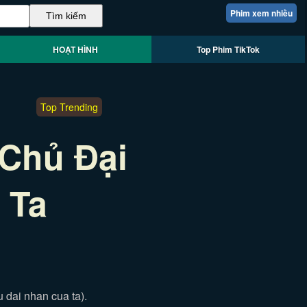
Phim xem nhiều
HOẠT HÌNH
Top Phim TikTok
Top Trending
Chủ Đại
 Ta
 dai nhan cua ta).