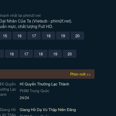
anh nhất tại phim2f.net
 Nhân Của Ta (Vietsub - phim2f.net).
uẩn mực, chất lượng Full HD.
15
16
17
18
19
20
16
17
18
19
20
Phim mới >>
Hỉ Quyển Thường Lạc Thành
PHIM Trung Quốc
24/24
Giang Hồ Dạ Vũ Thập Niên Đăng