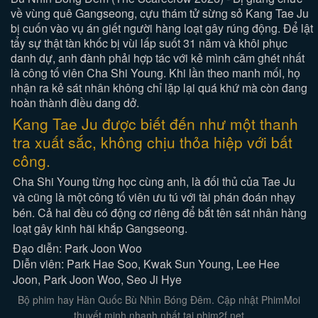
về vùng quê Gangseong, cựu thám tử sừng sỏ Kang Tae Ju
bị cuốn vào vụ án giết người hàng loạt gây rúng động. Để lật
tẩy sự thật tàn khốc bị vùi lấp suốt 31 năm và khôi phục
danh dự, anh đành phải hợp tác với kẻ mình căm ghét nhất
là công tố viên Cha Shi Young. Khi lần theo manh mối, họ
nhận ra kẻ sát nhân không chỉ lặp lại quá khứ mà còn đang
hoàn thành điều dang dở.
Kang Tae Ju được biết đến như một thanh
tra xuất sắc, không chịu thỏa hiệp với bất
công.
Cha Shi Young từng học cùng anh, là đối thủ của Tae Ju
và cũng là một công tố viên ưu tú với tài phán đoán nhạy
bén. Cả hai đều có động cơ riêng để bắt tên sát nhân hàng
loạt gây kinh hãi khắp Gangseong.
Đạo diễn: Park Joon Woo
Diễn viên: Park Hae Soo, Kwak Sun Young, Lee Hee
Joon, Park Joon Woo, Seo Ji Hye
Bộ phim hay Hàn Quốc Bù Nhìn Bóng Đêm. Cập nhật PhimMoi
thuyết minh nhanh nhất tại phim2f.net