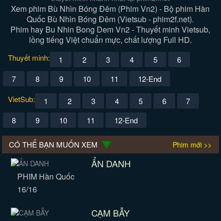
Xem phim Bù Nhìn Bóng Đêm (Phim Vn2) - Bộ phim Hàn
Quốc Bù Nhìn Bóng Đêm (Vietsub - phim2f.net).
Phim hay Bu Nhin Bong Dem Vn2 - Thuyết minh Vietsub,
lồng tiếng Việt chuẩn mực, chất lượng Full HD.
Thuyết minh:
1
2
3
4
5
6
7
8
9
10
11
12-End
VietSub:
1
2
3
4
5
6
7
8
9
10
11
12-End
CÓ THỂ BẠN MUỐN XEM
Phim mới >>
ẨN DANH
PHIM Hàn Quốc
16/16
CẠM BẪY