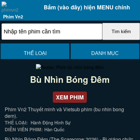
Bấm (vào đây) hiện MENU chính
Phim Vn2
THỂ LOẠI
DANH MỤC
Bù Nhìn Bóng Đêm
XEM PHIM
Phim Vn2 Thuyết minh và Vietsub phim (bu nhin bong
dem).
THỂ LOẠI:
Hành Động Hình Sự
DIỄN VIÊN PHIM:
Hàn Quốc
Bù Nhìn Bóng Đêm (The Scarecrow 2026) - Bị giáng chức