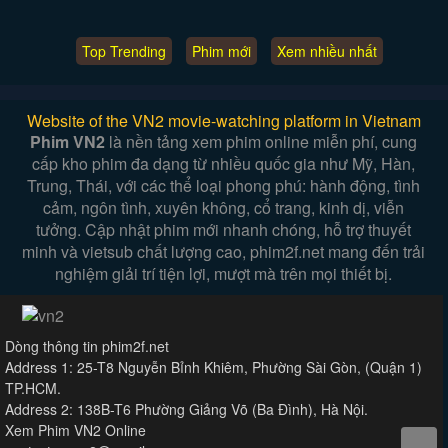
Top Trending
Phim mới
Xem nhiều nhất
Website of the VN2 movie-watching platform in Vietnam
Phim VN2
là nền tảng xem phim online miễn phí, cung
cấp kho phim đa dạng từ nhiều quốc gia như Mỹ, Hàn,
Trung, Thái, với các thể loại phong phú: hành động, tình
cảm, ngôn tình, xuyên không, cổ trang, kinh dị, viễn
tưởng. Cập nhật phim mới nhanh chóng, hỗ trợ thuyết
minh và vietsub chất lượng cao, phim2f.net mang đến trải
nghiệm giải trí tiện lợi, mượt mà trên mọi thiết bị.
Dòng thông tin phim2f.net
Address 1: 25-T8 Nguyễn Bỉnh Khiêm, Phường Sài Gòn, (Quận 1)
TP.HCM.
Address 2: 138B-T6 Phường Giảng Võ (Ba Đình), Hà Nội.
Xem Phim VN2 Online