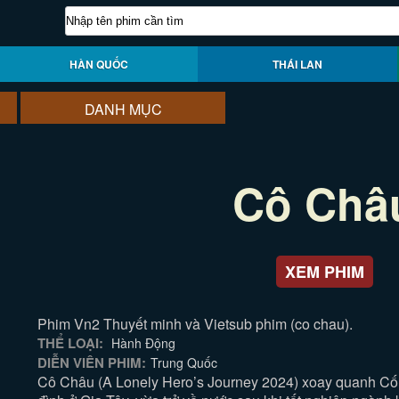
HÀN QUỐC
THÁI LAN
DANH MỤC
Cô Châ
XEM PHIM
Phim Vn2 Thuyết minh và Vietsub phim (co chau).
THỂ LOẠI:
Hành Động
DIỄN VIÊN PHIM:
Trung Quốc
Cô Châu (A Lonely Hero’s Journey 2024) xoay quanh Cố D