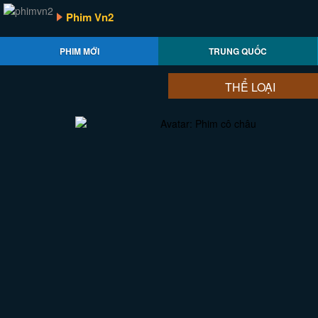
Phim Vn2
PHIM MỚI
TRUNG QUỐC
THỂ LOẠI