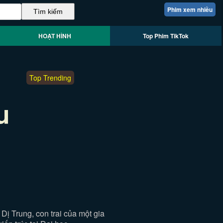
Phim xem nhiều
HOẠT HÌNH
Top Phim TikTok
Top Trending
u
ị Trung, con trai của một gia