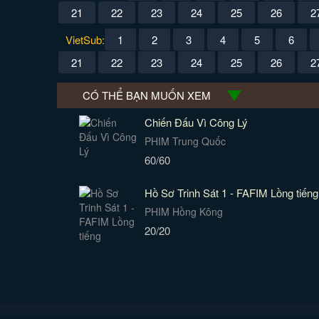
21
22
23
24
25
26
2
VietSub:
1
2
3
4
5
6
21
22
23
24
25
26
2
CÓ THỂ BẠN MUỐN XEM
Chiến Đấu Vì Công Lý
PHIM Trung Quốc
60/60
Hồ Sơ Trinh Sát 1 - FAFIM Lồng tiếng
PHIM Hồng Kông
20/20