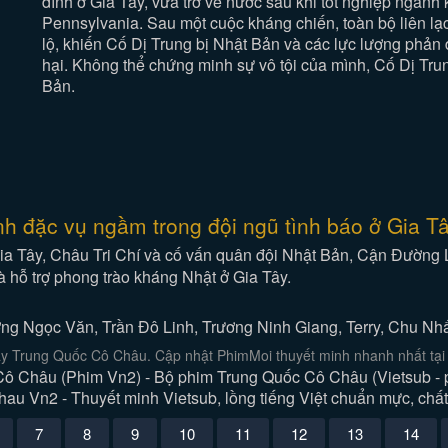
đình ở Gia Tây, vừa trở về nước sau khi tốt nghiệp ngành k
Pennsylvania. Sau một cuộc kháng chiến, toàn bộ liên lạ
lộ, khiến Cố Dị Trung bị Nhật Bản và các lực lượng phả
hại. Không thể chứng minh sự vô tội của mình, Cố Dị Tru
Bản.
ành đặc vụ ngầm trong đội ngũ tình báo ở Gia Tâ
ia Tây, Châu Tri Chí và cố vấn quân đội Nhật Bản, Cận Đường Lợ
 hỗ trợ phong trào kháng Nhật ở Gia Tây.
ng Ngọc Văn, Trần Đô Linh, Trương Ninh Giang, Terry, Chu Nhấ
y Trung Quốc Cô Châu. Cập nhật PhimMoi thuyết minh nhanh nhất tại 
ô Châu (Phim Vn2) - Bộ phim Trung Quốc Cô Châu (Vietsub - p
au Vn2 - Thuyết minh Vietsub, lồng tiếng Việt chuẩn mực, chất
7
8
9
10
11
12
13
14