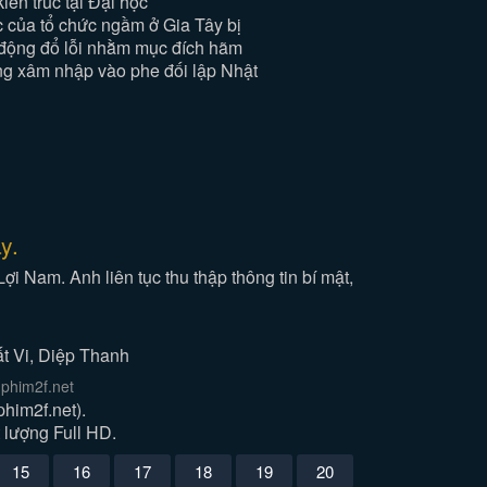
iến trúc tại Đại học
c của tổ chức ngầm ở Gia Tây bị
n động đổ lỗi nhằm mục đích hãm
ng xâm nhập vào phe đối lập Nhật
y.
i Nam. Anh liên tục thu thập thông tin bí mật,
t Vi, Diệp Thanh
phim2f.net
him2f.net).
 lượng Full HD.
15
16
17
18
19
20