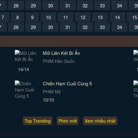
7
28
29
30
31
32
33
34
3
7
8
9
10
11
12
13
14
15
7
28
29
30
31
32
33
34
3
Mối Liên Kết Bí Ẩn
PHIM Hàn Quốc
14/14
Chiến Hạm Cuối Cùng 5
PHIM Mỹ
10/10
Top Trending
Phim mới
Xem nhiều nhất