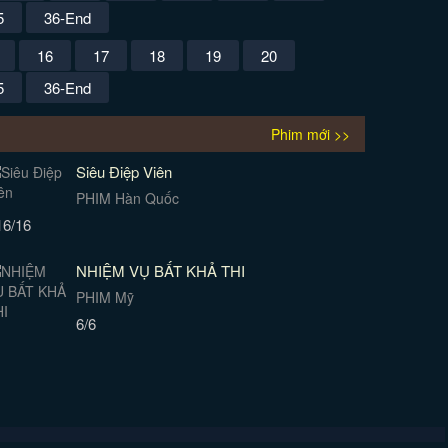
5
36-End
16
17
18
19
20
5
36-End
Phim mới >>
Siêu Điệp Viên
PHIM Hàn Quốc
16/16
NHIỆM VỤ BẤT KHẢ THI
PHIM Mỹ
6/6