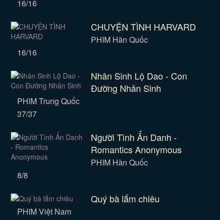
16/16
CHUYỆN TÌNH HARVARD
PHIM Hàn Quốc
16/16
Nhân Sinh Lộ Dao - Con
Đường Nhân Sinh
PHIM Trung Quốc
37/37
Người Tình Ẩn Danh -
Romantics Anonymous
PHIM Hàn Quốc
8/8
Quý bà lắm chiêu
PHIM Việt Nam