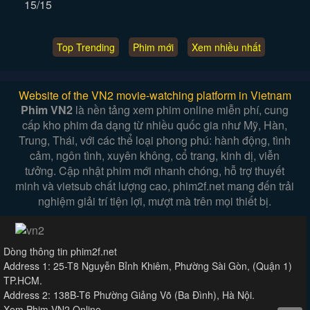
15/15
Top Trending
Phim mới
Xem nhiều nhất
Website of the VN2 movie-watching platform in Vietnam
Phim VN2
là nền tảng xem phim online miễn phí, cung
cấp kho phim đa dạng từ nhiều quốc gia như Mỹ, Hàn,
Trung, Thái, với các thể loại phong phú: hành động, tình
cảm, ngôn tình, xuyên không, cổ trang, kinh dị, viễn
tưởng. Cập nhật phim mới nhanh chóng, hỗ trợ thuyết
minh và vietsub chất lượng cao, phim2f.net mang đến trải
nghiệm giải trí tiện lợi, mượt mà trên mọi thiết bị.
Dòng thông tin phim2f.net
Address 1: 25-T8 Nguyễn Bỉnh Khiêm, Phường Sài Gòn, (Quận 1)
TP.HCM.
Address 2: 138B-T6 Phường Giảng Võ (Ba Đình), Hà Nội.
Xem Phim VN2 Online