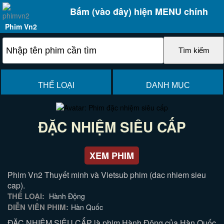
Bấm (vào đây) hiện MENU chính
Phim Vn2
THỂ LOẠI
DANH MỤC
ĐẶC NHIỆM SIÊU CẤP
XEM PHIM
Phim Vn2 Thuyết minh và Vietsub phim (dac nhiem sieu
cap).
THỂ LOẠI:
Hành Động
DIỄN VIÊN PHIM:
Hàn Quốc
ĐẶC NHIỆM SIÊU CẤP là phim Hành Động của Hàn Quốc,