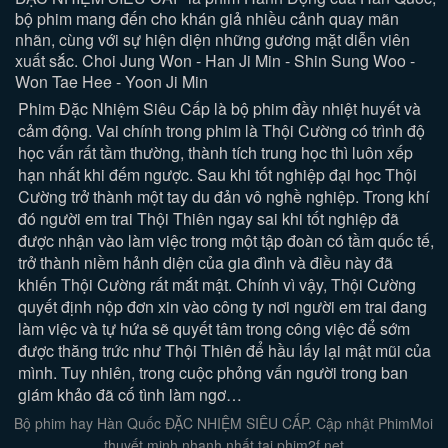
bộ phim mang đến cho khán giả nhiều cảnh quay mãn
nhãn, cùng với sự hiện diện những gương mặt diễn viên
xuất sắc. Choi Jung Won - Han Ji Min - Shin Sung Woo -
Won Tae Hee - Yoon Ji Min
Phim Đặc Nhiệm Siêu Cấp là bộ phim đầy nhiệt huyết và
cảm động. Vai chính trong phim là Thội Cường có trình độ
học vấn rất tầm thường, thành tích trung học thì luôn xếp
hạn nhất khi đếm ngược. Sau khi tốt nghiệp đại học Thội
Cường trở thành một tay du đản vô nghề nghiệp. Trong khí
đó người em trai Thội Thiên ngay sai khi tốt nghiệp đã
được nhận vào làm việc trong một tập đoàn có tầm quốc tế,
trở thành niềm hảnh diện của gia đình và điều này đã
khiến Thội Cường rất mắt mật. Chính vì vậy, Thội Cường
quyết định nộp đơn xin vào công ty nơi người em trai đang
làm việc và tự hứa sẽ quyết tâm trong công việc để sớm
được thăng trức như Thội Thiên để hầu lấy lại mật mũi của
mình. Tuy nhiên, trong cuộc phỏng vấn người trong ban
giám khảo đã cố tình làm ngơ…
Bộ phim hay Hàn Quốc ĐẶC NHIỆM SIÊU CẤP. Cập nhật PhimMoi
thuyết minh nhanh nhất tại phim2f.net