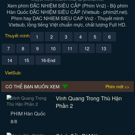
Xem phim ĐẶC NHIỆM SIÊU CẤP (Phim Vn2) - Bộ phim
Hàn Quốc ĐẶC NHIỆM SIÊU CẤP (Vietsub - phim2f.net).
Phim hay DAC NHIEM SIEU CAP Vn2 - Thuyết minh
Vietsub, lồng tiếng Việt chuẩn mực, chất lượng Full HD.
Thuyết minh:
1
2
3
4
5
6
7
8
9
10
11
12
13
14
15
16-End
VietSub:
CÓ THỂ BẠN MUỐN XEM
Phim mới >>
Vinh Quang Trong Thù Hận
Phần 2
PHIM Hàn Quốc
8/8