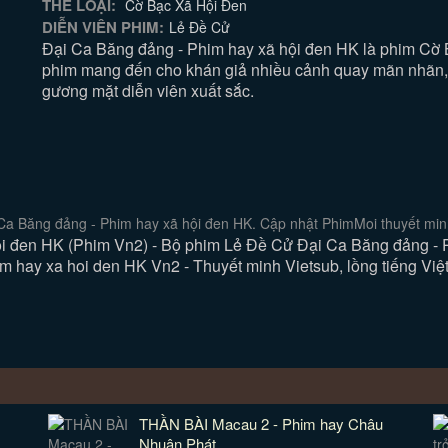
THỂ LOẠI:
Cờ Bạc Xã Hội Đen
DIỄN VIÊN PHIM:
Lẻ Đề Cử
Đại Ca Băng đảng - Phim hay xã hội đen HK là phim Cờ
phim mang đến cho khán giả nhiều cảnh quay mãn nhãn, 
gương mặt diễn viên xuất sắc.
a Băng đảng - Phim hay xã hội đen HK. Cập nhật PhimMoi thuyết minh
 đen HK (Phim Vn2) - Bộ phim Lẻ Đề Cử Đại Ca Băng đảng - Ph
hay xa hoi den HK Vn2 - Thuyết minh Vietsub, lồng tiếng Việt
THẦN BÀI Macau 2 - Phim hay Châu
Nhuận Phát