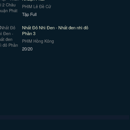
PHIM Lẻ Đề Cử
Tập Full
Nhất Đỏ Nhì Đen - Nhất đen nhì đỏ
Phần 3
PHIM Hồng Kông
20/20