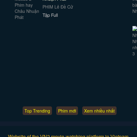
PHIM Lẻ Đề Cử
Tập Full
Top Trending
Phim mới
Xem nhiều nhất
Website of the VN2 movie-watching platform in Vietnam