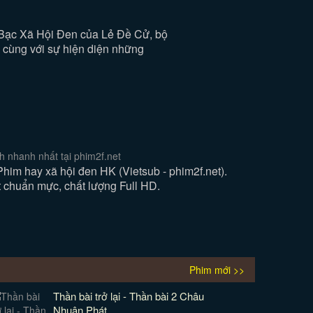
 Bạc Xã Hội Đen của Lẻ Đề Cử, bộ
cùng với sự hiện diện những
 nhanh nhất tại phim2f.net
im hay xã hội đen HK (Vietsub - phim2f.net).
 chuẩn mực, chất lượng Full HD.
Phim mới >>
Thần bài trở lại - Thần bài 2 Châu
Nhuận Phát