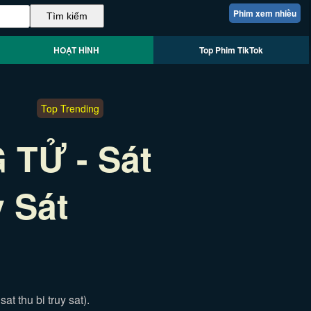
Phim xem nhiều
HOẠT HÌNH
Top Phim TikTok
Top Trending
TỬ - Sát
y Sát
t thu bi truy sat).