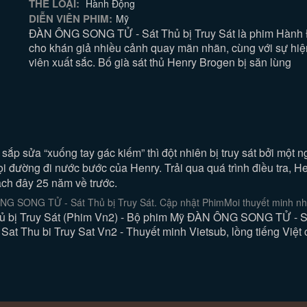
THỂ LOẠI:
Hành Động
DIỄN VIÊN PHIM:
Mỹ
ĐÀN ÔNG SONG TỬ - Sát Thủ bị Truy Sát là phim Hành
cho khán giả nhiều cảnh quay mãn nhãn, cùng với sự hi
viên xuất sắc. Bố già sát thủ Henry Brogen bị săn lùng
ắp sửa “xuống tay gác kiếm” thì đột nhiên bị truy sát bởi một ng
đường đi nước bước của Henry. Trải qua quá trình điều tra, He
ách đây 25 năm về trước.
G SONG TỬ - Sát Thủ bị Truy Sát. Cập nhật PhimMoi thuyết minh nha
 Truy Sát (Phim Vn2) - Bộ phim Mỹ ĐÀN ÔNG SONG TỬ - Sát Th
Thu bi Truy Sat Vn2 - Thuyết minh Vietsub, lồng tiếng Việt 