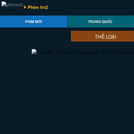
Phim Vn2
PHIM MỚI
TRUNG QUỐC
THỂ LOẠI