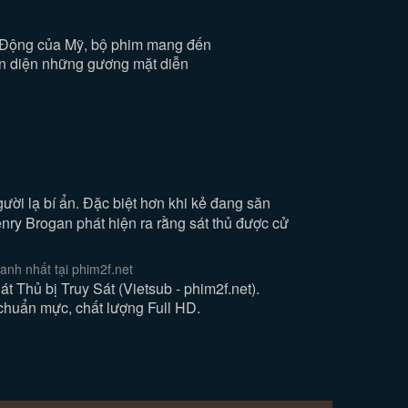
 Động của Mỹ, bộ phim mang đến
ện diện những gương mặt diễn
ười lạ bí ẩn. Đặc biệt hơn khi kẻ đang săn
nry Brogan phát hiện ra rằng sát thủ được cử
nh nhất tại phim2f.net
ủ bị Truy Sát (Vietsub - phim2f.net).
chuẩn mực, chất lượng Full HD.