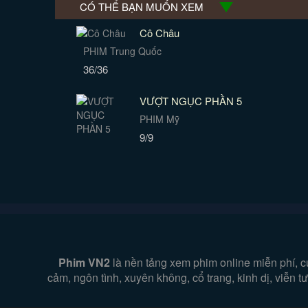
CÓ THỂ BẠN MUỐN XEM
Cô Châu
PHIM Trung Quốc
36/36
VƯỢT NGỤC PHẦN 5
PHIM Mỹ
9/9
Phim VN2
là nền tảng xem phim online miễn phí, c
cảm, ngôn tình, xuyên không, cổ trang, kinh dị, viễn