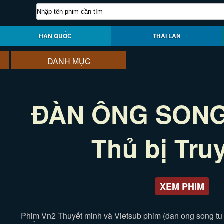
HÀN QUỐC
THÁI LAN
DANH MỤC
ĐÀN ÔNG SONG 
Thủ bị Tru
XEM PHIM
Phim Vn2 Thuyết minh và Vietsub phim (dan ong song tu sa