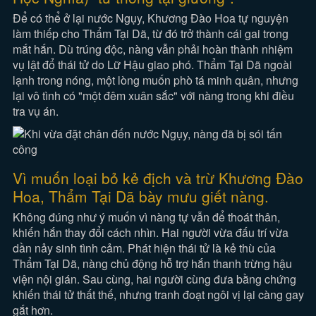
Để có thể ở lại nước Ngụy, Khương Đào Hoa tự nguyện
làm thiếp cho Thẩm Tại Dã, từ đó trở thành cái gai trong
mắt hắn. Dù trúng độc, nàng vẫn phải hoàn thành nhiệm
vụ lật đổ thái tử do Lữ Hậu giao phó. Thẩm Tại Dã ngoài
lạnh trong nóng, một lòng muốn phò tá minh quân, nhưng
lại vô tình có "một đêm xuân sắc" với nàng trong khi điều
tra vụ án.
Vì muốn loại bỏ kẻ địch và trừ Khương Đào
Hoa, Thẩm Tại Dã bày mưu giết nàng.
Không đúng như ý muốn vì nàng tự vẫn để thoát thân,
khiến hắn thay đổi cách nhìn. Hai người vừa đấu trí vừa
dần nảy sinh tình cảm. Phát hiện thái tử là kẻ thù của
Thẩm Tại Dã, nàng chủ động hỗ trợ hắn thanh trừng hậu
viện nội gián. Sau cùng, hai người cùng đưa bằng chứng
khiến thái tử thất thế, nhưng tranh đoạt ngôi vị lại càng gay
gắt hơn.