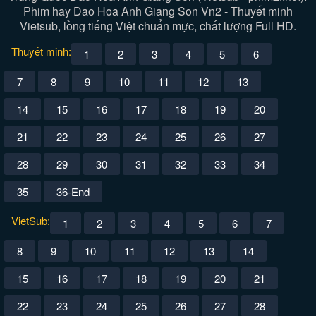
Phim hay Dao Hoa Anh Giang Son Vn2 - Thuyết minh
Vietsub, lồng tiếng Việt chuẩn mực, chất lượng Full HD.
Thuyết minh:
1
2
3
4
5
6
7
8
9
10
11
12
13
14
15
16
17
18
19
20
21
22
23
24
25
26
27
28
29
30
31
32
33
34
35
36-End
VietSub:
1
2
3
4
5
6
7
8
9
10
11
12
13
14
15
16
17
18
19
20
21
22
23
24
25
26
27
28