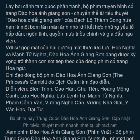
Lấy bối cảnh tam quốc phân tranh, bộ phim truyền hình cổ
trang Đào hoa ánh giang sơn - chuyển thể từ tiểu thuyết
"Đào hoa chiết giang sơn" của Bạch Lộ Thành Song hứa
hẹn là một bom tấn màn ảnh nhỏ khi kết hợp những yếu tố
hấp dẫn: ngôn tình, quyền mưu triều chính và gia đấu hậu
viện.
Với sự góp mặt của hai gương mặt thực lực Lưu Học Nghĩa
và Mạnh Tử Nghĩa, Đào Hoa Ánh Giang Sơn đang được kỳ
vọng trở thành cơn sốt tiếp theo của dòng phim cổ trang
Hoa ngữ.
Chỉ đạo đóng bộ phim Đào Hoa Ánh Giang Sơn (The
Princess's Gambit) do Dịch Quân làm đạo diễn.
Diễn viên: Biên Trình, Cao Hàn, Chu Tiển, Hoàng Mộng
Oánh, Lưu Học Nghĩa, Lưu Lệnh Tư, Mạnh Tử Nghĩa,
Phạm Cảnh Văn, Vương Nghệ Cẩn, Vương Nhã Giai, Y
Vân Hạc, Đại Tư.
Bộ phim hay Trung Quốc Đào Hoa Ánh Giang Sơn. Cập nhật
PhimMoi thuyết minh nhanh nhất tại phim2f.net
Xem phim Đào Hoa Ánh Giang Sơn (Phim Vn2) - Bộ phim
Trung Quốc Đào Hoa Ánh Giang Sơn (Vietsub - phim2f.net).