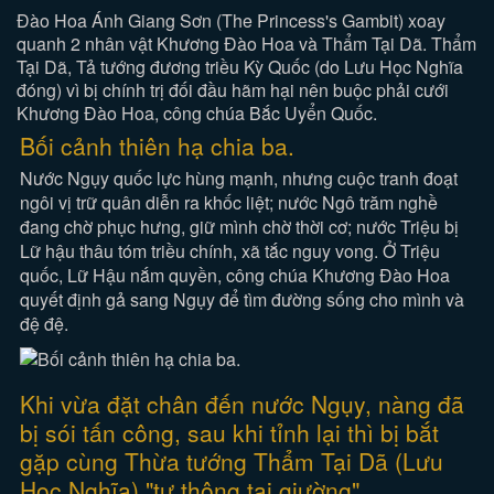
Đào Hoa Ánh Giang Sơn (The Princess's Gambit) xoay
quanh 2 nhân vật Khương Đào Hoa và Thẩm Tại Dã. Thẩm
Tại Dã, Tả tướng đương triều Kỳ Quốc (do Lưu Học Nghĩa
đóng) vì bị chính trị đối đầu hãm hại nên buộc phải cưới
Khương Đào Hoa, công chúa Bắc Uyển Quốc.
Bối cảnh thiên hạ chia ba.
Nước Ngụy quốc lực hùng mạnh, nhưng cuộc tranh đoạt
ngôi vị trữ quân diễn ra khốc liệt; nước Ngô trăm nghề
đang chờ phục hưng, giữ mình chờ thời cơ; nước Triệu bị
Lữ hậu thâu tóm triều chính, xã tắc nguy vong. Ở Triệu
quốc, Lữ Hậu nắm quyền, công chúa Khương Đào Hoa
quyết định gả sang Ngụy để tìm đường sống cho mình và
đệ đệ.
Khi vừa đặt chân đến nước Ngụy, nàng đã
bị sói tấn công, sau khi tỉnh lại thì bị bắt
gặp cùng Thừa tướng Thẩm Tại Dã (Lưu
Học Nghĩa) "tư thông tại giường".