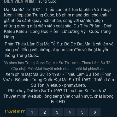
DIỄN VIÊN PHIM:
Trung Quốc
Đạt Ma Sư Tổ 1987 - Thiếu Lâm Sư Tôn là phim Võ Thuật
Kiếm Hiệp của Trung Quốc, bộ phim mang đến cho khán
giả nhiều cảnh quay mãn nhãn, cùng với sự hiện diện
những gương mặt diễn viên xuất sắc. Du Tiểu Phàm - Đinh
Khiêu Khiêu - Lòng Học Hiền - Lữ Lương Vỹ - Quốc Trung
Hằng
Phim Thiếu Lâm
Đạt Ma Tổ Sư
: Bồ Đề Đạt Ma là cái tên vô
cùng nổi tiếng với những ai quan tâm đến võ thuật truyền
thống Trung Quốc.
Bộ phim hay Trung Quốc Đạt Ma Sư Tổ 1987 - Thiếu Lâm Sư Tôn.
Cập nhật PhimMoi thuyết minh nhanh nhất tại phim2f.net
Xem phim Đạt Ma Sư Tổ 1987 - Thiếu Lâm Sư Tôn (Phim
Vn2) - Bộ phim Trung Quốc Đạt Ma Sư Tổ 1987 - Thiếu Lâm
Sư Tôn (Vietsub - phim2f.net).
Phim hay Dat Ma Su To 1987 Thieu Lam Su Ton Vn2 -
Thuyết minh Vietsub, lồng tiếng Việt chuẩn mực, chất lượng
Full HD.
Thuyết minh:
1
2
3
4
5
6