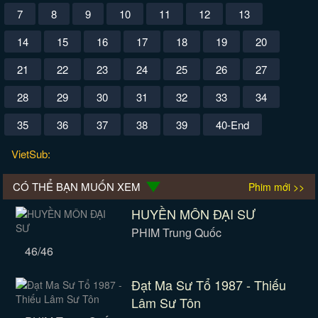
7
8
9
10
11
12
13
14
15
16
17
18
19
20
21
22
23
24
25
26
27
28
29
30
31
32
33
34
35
36
37
38
39
40-End
VietSub:
CÓ THỂ BẠN MUỐN XEM
Phim mới >>
HUYỀN MÔN ĐẠI SƯ
PHIM Trung Quốc
46/46
Đạt Ma Sư Tổ 1987 - Thiếu
Lâm Sư Tôn