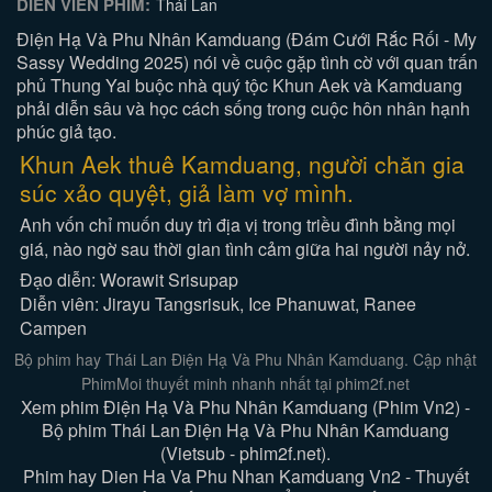
DIỄN VIÊN PHIM:
Thái Lan
Điện Hạ Và Phu Nhân Kamduang (Đám Cưới Rắc Rối - My
Sassy Wedding 2025) nói về cuộc gặp tình cờ với quan trấn
phủ Thung Yai buộc nhà quý tộc Khun Aek và Kamduang
phải diễn sâu và học cách sống trong cuộc hôn nhân hạnh
phúc giả tạo.
Khun Aek thuê Kamduang, người chăn gia
súc xảo quyệt, giả làm vợ mình.
Anh vốn chỉ muốn duy trì địa vị trong triều đình bằng mọi
giá, nào ngờ sau thời gian tình cảm giữa hai người nảy nở.
Đạo diễn: Worawit Srisupap
Diễn viên: Jirayu Tangsrisuk, Ice Phanuwat, Ranee
Campen
Bộ phim hay Thái Lan Điện Hạ Và Phu Nhân Kamduang. Cập nhật
PhimMoi thuyết minh nhanh nhất tại phim2f.net
Xem phim Điện Hạ Và Phu Nhân Kamduang (Phim Vn2) -
Bộ phim Thái Lan Điện Hạ Và Phu Nhân Kamduang
(Vietsub - phim2f.net).
Phim hay Dien Ha Va Phu Nhan Kamduang Vn2 - Thuyết