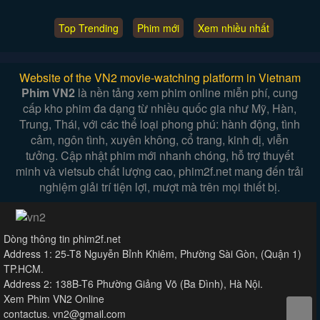
Top Trending
Phim mới
Xem nhiều nhất
Website of the VN2 movie-watching platform in Vietnam
Phim VN2
là nền tảng xem phim online miễn phí, cung
cấp kho phim đa dạng từ nhiều quốc gia như Mỹ, Hàn,
Trung, Thái, với các thể loại phong phú: hành động, tình
cảm, ngôn tình, xuyên không, cổ trang, kinh dị, viễn
tưởng. Cập nhật phim mới nhanh chóng, hỗ trợ thuyết
minh và vietsub chất lượng cao, phim2f.net mang đến trải
nghiệm giải trí tiện lợi, mượt mà trên mọi thiết bị.
Dòng thông tin phim2f.net
Address 1: 25-T8 Nguyễn Bỉnh Khiêm, Phường Sài Gòn, (Quận 1)
TP.HCM.
Address 2: 138B-T6 Phường Giảng Võ (Ba Đình), Hà Nội.
Xem Phim VN2 Online
contactus. vn2@gmail.com