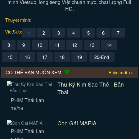
minh Vietsub, lồng tiếng Việt chuẩn mực, chất lượng Full
HD.
Thuyết minh:
VietSub:
1
2
3
4
5
6
7
8
9
10
11
12
13
14
15
16
17
18
19
20-End
CÓ THỂ BẠN MUỐN XEM
Phim mới >>
Thư Ký Kim Sao Thế - Bản
Thái
PHIM Thái Lan
16/16
Con Gái MAFIA
PHIM Thái Lan