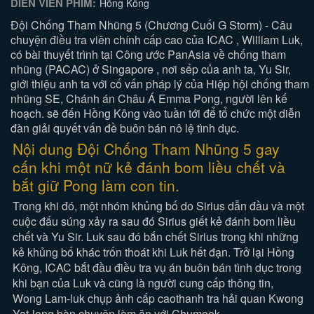
DIỄN VIÊN PHIM:
Hồng Kông
Đội Chống Tham Nhũng 5 (Chương Cuối G Storm) - Câu
chuyện điều tra viên chính cấp cao của ICAC , William Luk,
có bài thuyết trình tại Công ước PanAsia về chống tham
nhũng (PACAC) ở Singapore , nơi sếp của anh ta, Yu Sir,
giới thiệu anh ta với cố vấn pháp lý của Hiệp hội chống tham
nhũng SE, Chánh án Châu Á Emma Pong, người lên kế
hoạch. sẽ đến Hồng Kông vào tuần tới để tổ chức một diễn
đàn giải quyết vấn đề buôn bán nô lệ tình dục.
Nội dung Đội Chống Tham Nhũng 5 gay
cấn khi một nữ kẻ đánh bom liều chết và
bắt giữ Pong làm con tin.
Trong khi đó, một nhóm khủng bố do Sirius dẫn đầu và một
cuộc đấu súng xảy ra sau đó Sirius giết kẻ đánh bom liều
chết và Yu Sir. Luk sau đó bắn chết Sirius trong khi những
kẻ khủng bố khác trốn thoát khi Luk hết đạn. Trở lại Hồng
Kông, ICAC bắt đầu điều tra vụ án buôn bán tình dục trong
khi bạn của Luk và cũng là người cung cấp thông tin,
Wong Lam-luk chụp ảnh cấp caothanh tra hải quan Kwong
Yat-long bàn chuyện làm ăn với Chumook.