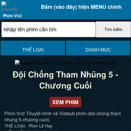
Bấm (vào đây) hiện MENU chính
Phim Vn2
THỂ LOẠI
DANH MỤC
Đội Chống Tham Nhũng 5 -
Chương Cuối
XEM PHIM
Phim Vn2 Thuyết minh và Vietsub phim (doi chong tham
nhung 5 chuong cuoi).
THỂ LOẠI:
Phim Lẻ Hay