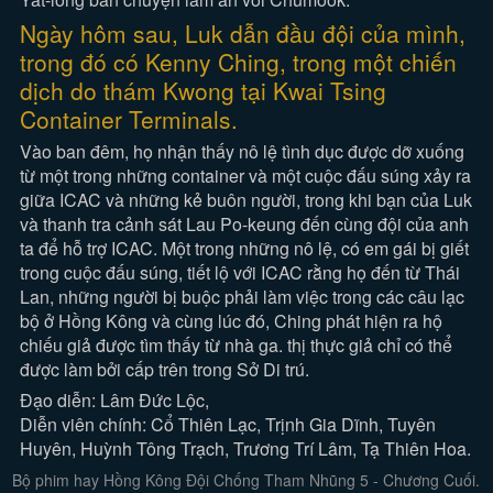
Ngày hôm sau, Luk dẫn đầu đội của mình,
trong đó có Kenny Ching, trong một chiến
dịch do thám Kwong tại Kwai Tsing
Container Terminals.
Vào ban đêm, họ nhận thấy nô lệ tình dục được dỡ xuống
từ một trong những container và một cuộc đấu súng xảy ra
giữa ICAC và những kẻ buôn người, trong khi bạn của Luk
và thanh tra cảnh sát Lau Po-keung đến cùng đội của anh
ta để hỗ trợ ICAC. Một trong những nô lệ, có em gái bị giết
trong cuộc đấu súng, tiết lộ với ICAC rằng họ đến từ Thái
Lan, những người bị buộc phải làm việc trong các câu lạc
bộ ở Hồng Kông và cùng lúc đó, Ching phát hiện ra hộ
chiếu giả được tìm thấy từ nhà ga. thị thực giả chỉ có thể
được làm bởi cấp trên trong Sở Di trú.
Đạo diễn: Lâm Đức Lộc,
Diễn viên chính: Cổ Thiên Lạc, Trịnh Gia Dĩnh, Tuyên
Huyên, Huỳnh Tông Trạch, Trương Trí Lâm, Tạ Thiên Hoa.
Bộ phim hay Hồng Kông Đội Chống Tham Nhũng 5 - Chương Cuối.