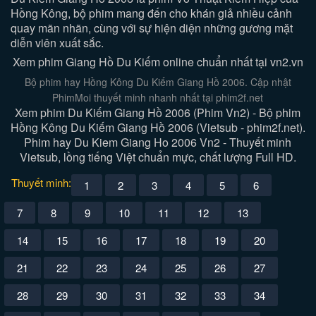
Hồng Kông, bộ phim mang đến cho khán giả nhiều cảnh
quay mãn nhãn, cùng với sự hiện diện những gương mặt
diễn viên xuất sắc.
Xem phim Giang Hồ Du Kiếm online chuẩn nhất tại vn2.vn
Bộ phim hay Hồng Kông Du Kiếm Giang Hồ 2006. Cập nhật
PhimMoi thuyết minh nhanh nhất tại phim2f.net
Xem phim Du Kiếm Giang Hồ 2006 (Phim Vn2) - Bộ phim
Hồng Kông Du Kiếm Giang Hồ 2006 (Vietsub - phim2f.net).
Phim hay Du Kiem Giang Ho 2006 Vn2 - Thuyết minh
Vietsub, lồng tiếng Việt chuẩn mực, chất lượng Full HD.
Thuyết minh:
1
2
3
4
5
6
7
8
9
10
11
12
13
14
15
16
17
18
19
20
21
22
23
24
25
26
27
28
29
30
31
32
33
34