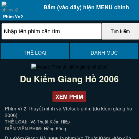
Bấm (vào đây) hiện MENU chính
Phim Vn2
THỂ LOẠI
DANH MỤC
Du Kiếm Giang Hồ 2006
XEM PHIM
Phim Vn2 Thuyết minh và Vietsub phim (du kiem giang ho
2006).
THỂ LOẠI:
Võ Thuật Kiếm Hiệp
DIỄN VIÊN PHIM:
Hồng Kông
Du Kiếm Giang Hồ 2006 là phim Võ Thuật Kiếm Hiệp của