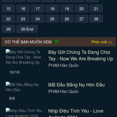
15
16
17
18
19
20
21
22
23
24
25
26
27
28
29
30-End
CÓ THỂ BẠN MUỐN XEM
Phim mới >>
Bây Giờ Chúng Ta Đang Chia
Tay - Now We Are Breaking Up
PHIM Hàn Quốc
16/16
Bắt Đầu Bằng Nụ Hôn Đầu
PHIM Hàn Quốc
8/8
Nhịp Điệu Tình Yêu - Love