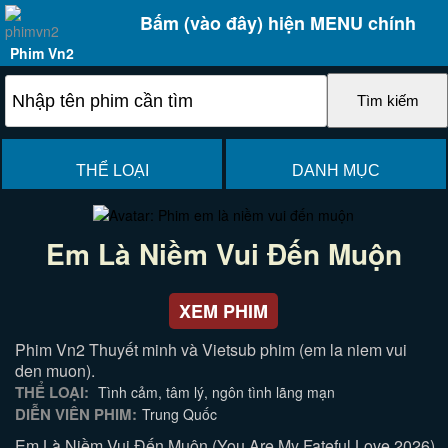
Bấm (vào đây) hiện MENU chính
Phim Vn2
THỂ LOẠI
DANH MỤC
Em Là Niềm Vui Đến Muộn
XEM PHIM
Phim Vn2 Thuyết minh và Vietsub phim (em la niem vui
den muon).
THỂ LOẠI:
Tình cảm, tâm lý, ngôn tình lãng mạn
DIỄN VIÊN PHIM:
Trung Quốc
Em Là Niềm Vui Đến Muộn (You Are My Fateful Love 2026)