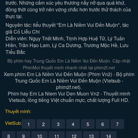
trước. Những cảm xúc yêu thương nảy nở qua quá khứ,
đồng thời cũng trở nên vững chắc hơn trước thử thách của
thực tại.
Nguyên tác: tiểu thuyết "Em Là Niềm Vui Đến Muộn", tác
giả Cố Liễu Chi
Diễn viên: Ngụy Triết Minh, Trịnh Hợp Huệ Tử, Lý Tuấn
Hiền, Trần Hạo Lam, Lý Ca Dương, Trương Mộc Hề, Lưu
Tiểu Bắc
Bộ phim hay Trung Quốc Em Là Niềm Vui Đến Muộn. Cập nhật
PhimMoi thuyết minh nhanh nhất tại phim2f.net
Xem phim Em Là Niềm Vui Đến Muộn (Phim Vn2) - Bộ phim
Trung Quốc Em Là Niềm Vui Đến Muộn (Vietsub -
phim2f.net).
Phim hay Em La Niem Vui Den Muon Vn2 - Thuyết minh
Vietsub, lồng tiếng Việt chuẩn mực, chất lượng Full HD.
Thuyết minh:
VietSub:
1
2
3
4
5
6
7
8
9
10
11
12
13
14