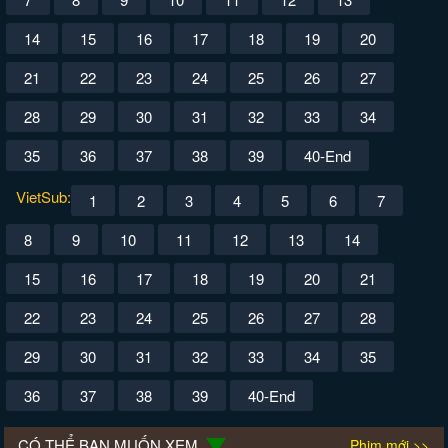
14
15
16
17
18
19
20
21
22
23
24
25
26
27
28
29
30
31
32
33
34
35
36
37
38
39
40-End
VietSub:
1
2
3
4
5
6
7
8
9
10
11
12
13
14
15
16
17
18
19
20
21
22
23
24
25
26
27
28
29
30
31
32
33
34
35
36
37
38
39
40-End
CÓ THỂ BẠN MUỐN XEM
Phim mới >>