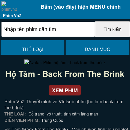
Bấm (vào đây) hiện MENU chính
Phim Vn2
THỂ LOẠI
DANH MỤC
Hộ Tâm - Back From The Brink
XEM PHIM
Phim Vn2 Thuyết minh và Vietsub phim (ho tam back from
the brink).
THỂ LOẠI:
Cổ trang, võ thuật, tình cảm lãng mạn
DIỄN VIÊN PHIM:
Trung Quốc
Hộ Tâm (Back From The Brink) - Câu chuyện tình yêu nghiệt