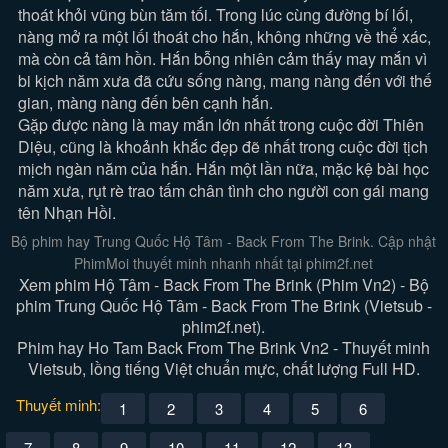
thoát khỏi vũng bùn tăm tối. Trong lúc cùng đường bí lối,
nàng mở ra một lối thoát cho hắn, không những về thể xác,
mà còn cả tâm hồn. Hắn bỗng nhiên cảm thấy may mắn vì
bi kịch năm xưa đã cứu sống nàng, mang nàng đến với thế
gian, màng nàng đến bên cạnh hắn.
Gặp được nàng là may mắn lớn nhất trong cuộc đời Thiên
Diệu, cũng là khoảnh khắc đẹp đẽ nhất trong cuộc đời tịch
mịch ngàn năm của hắn. Hắn một lần nữa, mặc kệ bài học
năm xưa, rụt rè trao tấm chân tình cho người con gái mang
tên Nhạn Hồi.
Bộ phim hay Trung Quốc Hộ Tâm - Back From The Brink. Cập nhật
PhimMoi thuyết minh nhanh nhất tại phim2f.net
Xem phim Hộ Tâm - Back From The Brink (Phim Vn2) - Bộ
phim Trung Quốc Hộ Tâm - Back From The Brink (Vietsub -
phim2f.net).
Phim hay Ho Tam Back From The Brink Vn2 - Thuyết minh
Vietsub, lồng tiếng Việt chuẩn mực, chất lượng Full HD.
Thuyết minh:
1
2
3
4
5
6
7
8
9
10
11
12
13