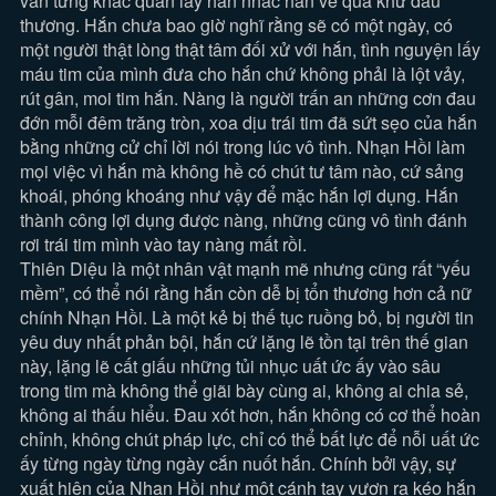
vẫn từng khắc quấn lấy hắn nhắc hắn về quá khứ đau
thương. Hắn chưa bao giờ nghĩ rằng sẽ có một ngày, có
một người thật lòng thật tâm đối xử với hắn, tình nguyện lấy
máu tim của mình đưa cho hắn chứ không phải là lột vảy,
rút gân, moi tim hắn. Nàng là người trấn an những cơn đau
đớn mỗi đêm trăng tròn, xoa dịu trái tim đã sứt sẹo của hắn
bằng những cử chỉ lời nói trong lúc vô tình. Nhạn Hồi làm
mọi việc vì hắn mà không hề có chút tư tâm nào, cứ sảng
khoái, phóng khoáng như vậy để mặc hắn lợi dụng. Hắn
thành công lợi dụng được nàng, những cũng vô tình đánh
rơi trái tim mình vào tay nàng mất rồi.
Thiên Diệu là một nhân vật mạnh mẽ nhưng cũng rất “yếu
mềm”, có thể nói rằng hắn còn dễ bị tổn thương hơn cả nữ
chính Nhạn Hồi. Là một kẻ bị thế tục ruồng bỏ, bị người tin
yêu duy nhất phản bội, hắn cứ lặng lẽ tồn tại trên thế gian
này, lặng lẽ cất giấu những tủi nhục uất ức ấy vào sâu
trong tim mà không thể giãi bày cùng ai, không ai chia sẻ,
không ai thấu hiểu. Đau xót hơn, hắn không có cơ thể hoàn
chỉnh, không chút pháp lực, chỉ có thể bất lực để nỗi uất ức
ấy từng ngày từng ngày cắn nuốt hắn. Chính bởi vậy, sự
xuất hiện của Nhạn Hồi như một cánh tay vươn ra kéo hắn