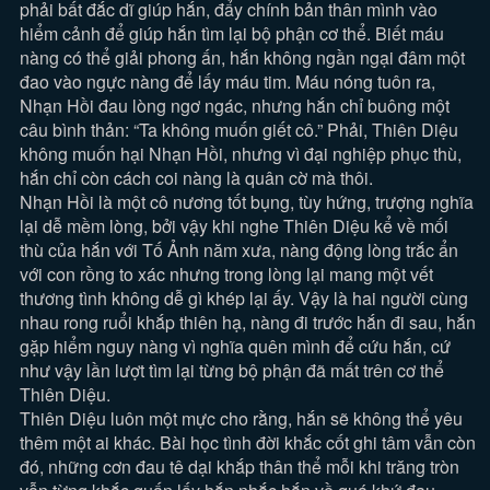
phải bất đắc dĩ giúp hắn, đẩy chính bản thân mình vào
hiểm cảnh để giúp hắn tìm lại bộ phận cơ thể. Biết máu
nàng có thể giải phong ấn, hắn không ngần ngại đâm một
đao vào ngực nàng để lấy máu tim. Máu nóng tuôn ra,
Nhạn Hồi đau lòng ngơ ngác, nhưng hắn chỉ buông một
câu bình thản: “Ta không muốn giết cô.” Phải, Thiên Diệu
không muốn hại Nhạn Hồi, nhưng vì đại nghiệp phục thù,
hắn chỉ còn cách coi nàng là quân cờ mà thôi.
Nhạn Hồi là một cô nương tốt bụng, tùy hứng, trượng nghĩa
lại dễ mềm lòng, bởi vậy khi nghe Thiên Diệu kể về mối
thù của hắn với Tố Ảnh năm xưa, nàng động lòng trắc ẩn
với con rồng to xác nhưng trong lòng lại mang một vết
thương tình không dễ gì khép lại ấy. Vậy là hai người cùng
nhau rong ruổi khắp thiên hạ, nàng đi trước hắn đi sau, hắn
gặp hiểm nguy nàng vì nghĩa quên mình để cứu hắn, cứ
như vậy lần lượt tìm lại từng bộ phận đã mất trên cơ thể
Thiên Diệu.
Thiên Diệu luôn một mực cho rằng, hắn sẽ không thể yêu
thêm một ai khác. Bài học tình đời khắc cốt ghi tâm vẫn còn
đó, những cơn đau tê dại khắp thân thể mỗi khi trăng tròn