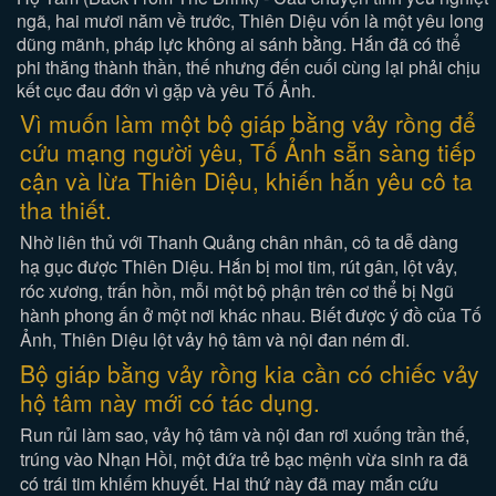
ngã, hai mươi năm về trước, Thiên Diệu vốn là một yêu long
dũng mãnh, pháp lực không ai sánh bằng. Hắn đã có thể
phi thăng thành thần, thế nhưng đến cuối cùng lại phải chịu
kết cục đau đớn vì gặp và yêu Tố Ảnh.
Vì muốn làm một bộ giáp bằng vảy rồng để
cứu mạng người yêu, Tố Ảnh sẵn sàng tiếp
cận và lừa Thiên Diệu, khiến hắn yêu cô ta
tha thiết.
Nhờ liên thủ với Thanh Quảng chân nhân, cô ta dễ dàng
hạ gục được Thiên Diệu. Hắn bị moi tim, rút gân, lột vảy,
róc xương, trấn hồn, mỗi một bộ phận trên cơ thể bị Ngũ
hành phong ấn ở một nơi khác nhau. Biết được ý đồ của Tố
Ảnh, Thiên Diệu lột vảy hộ tâm và nội đan ném đi.
Bộ giáp bằng vảy rồng kia cần có chiếc vảy
hộ tâm này mới có tác dụng.
Run rủi làm sao, vảy hộ tâm và nội đan rơi xuống trần thế,
trúng vào Nhạn Hồi, một đứa trẻ bạc mệnh vừa sinh ra đã
có trái tim khiếm khuyết. Hai thứ này đã may mắn cứu