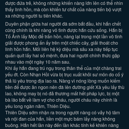
được đứa trẻ, không những khiến nàng lớn lên có thể nhìn
thấy linh hồn, mà còn khiến tư chất của nàng tiến bộ vượt
xa những người tu tiên khác.
Duyên phận giữa hai người đã sớm bắt đầu, khi hắn chết
cũng chính là khi nàng vô tình được hắn cứu sống. Hắn bị
Tố Ảnh lấy Mộc để trấn hồn, nàng lại trong một lần vô tình
giải được phong ấn ấy trên một chiếc cây, giải thoát cho
linh hồn hắn. Mối liên hệ kỳ diệu mà sâu xa này tiếp tục
quấn quít lấy hai số mệnh, đưa hai người chính thức gặp
nhau vào một ngày 10 năm sau.
Khi ấy hắn đang trú ngụ trong thân thể của một chàng trai
yếu ớt. Còn Nhạn Hồi vừa bị trục xuất khỏi sư môn do cố ý
thả lũ yêu trong địa lao ra. Nàng vì nóng lòng muốn kiếm
tiền để được ăn ngon nên đã lên đường giết Xà yêu lấy thù
lao, không may bị nó đả thương mất hết pháp lực, bị một
bà lão bắt về làm vợ cho cháu, người cháu này chính là
yêu long ngàn năm, Thiên Diệu.
Thiên Diệu sớm nhận ra trong người nàng có vảy hộ tâm
và nội đan của hắn, liền một mực bám lấy nàng không
buông. Hắn hết lần này đến lần khác tính kế khiến nàng