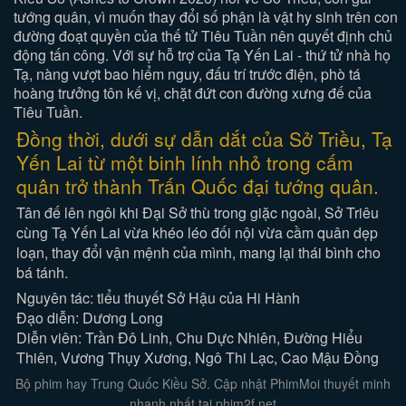
tướng quân, vì muốn thay đổi số phận là vật hy sinh trên con
đường đoạt quyền của thế tử Tiêu Tuần nên quyết định chủ
động tấn công. Với sự hỗ trợ của Tạ Yến Lai - thứ tử nhà họ
Tạ, nàng vượt bao hiểm nguy, đấu trí trước điện, phò tá
hoàng trưởng tôn kế vị, chặt đứt con đường xưng đế của
Tiêu Tuần.
Đồng thời, dưới sự dẫn dắt của Sở Triều, Tạ
Yến Lai từ một binh lính nhỏ trong cấm
quân trở thành Trấn Quốc đại tướng quân.
Tân đế lên ngôi khi Đại Sở thù trong giặc ngoài, Sở Triêu
cùng Tạ Yến Lai vừa khéo léo đối nội vừa cầm quân dẹp
loạn, thay đổi vận mệnh của mình, mang lại thái bình cho
bá tánh.
Nguyên tác: tiểu thuyết Sở Hậu của Hi Hành
Đạo diễn: Dương Long
Diễn viên: Trần Đô Linh, Chu Dực Nhiên, Đường Hiểu
Thiên, Vương Thụy Xương, Ngô Thi Lạc, Cao Mậu Đồng
Bộ phim hay Trung Quốc Kiều Sở. Cập nhật PhimMoi thuyết minh
nhanh nhất tại phim2f.net