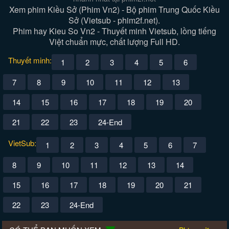
Xem phim Kiều Sở (Phim Vn2) - Bộ phim Trung Quốc Kiều
Sở (Vietsub - phim2f.net).
Phim hay Kieu So Vn2 - Thuyết minh Vietsub, lồng tiếng
Việt chuẩn mực, chất lượng Full HD.
Thuyết minh:
1
2
3
4
5
6
7
8
9
10
11
12
13
14
15
16
17
18
19
20
21
22
23
24-End
VietSub:
1
2
3
4
5
6
7
8
9
10
11
12
13
14
15
16
17
18
19
20
21
22
23
24-End