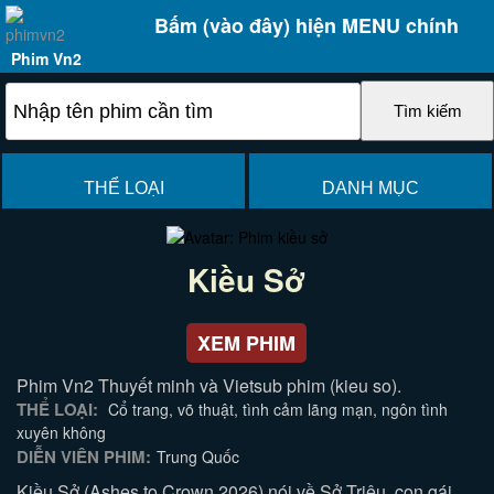
Bấm (vào đây) hiện MENU chính
Phim Vn2
THỂ LOẠI
DANH MỤC
Kiều Sở
XEM PHIM
Phim Vn2 Thuyết minh và Vietsub phim (kieu so).
THỂ LOẠI:
Cổ trang, võ thuật, tình cảm lãng mạn, ngôn tình
xuyên không
DIỄN VIÊN PHIM:
Trung Quốc
Kiều Sở (Ashes to Crown 2026) nói về Sở Triêu, con gái