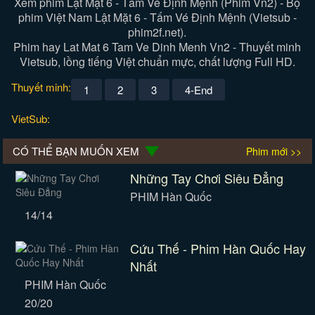
Xem phim Lật Mặt 6 - Tấm Vé Định Mệnh (Phim Vn2) - Bộ
phim Việt Nam Lật Mặt 6 - Tấm Vé Định Mệnh (Vietsub -
phim2f.net).
Phim hay Lat Mat 6 Tam Ve Dinh Menh Vn2 - Thuyết minh
Vietsub, lồng tiếng Việt chuẩn mực, chất lượng Full HD.
Thuyết minh:
1
2
3
4-End
VietSub:
CÓ THỂ BẠN MUỐN XEM
Phim mới >>
Những Tay Chơi Siêu Đẳng
PHIM Hàn Quốc
14/14
Cứu Thế - Phim Hàn Quốc Hay
Nhất
PHIM Hàn Quốc
20/20