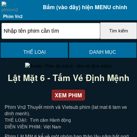
Bấm (vào đây) hiện MENU chính
Phim Vn2
THỂ LOẠI
DANH MỤC
Lật Mặt 6 - Tấm Vé Định Mệnh
XEM PHIM
Phim Vn2 Thuyết minh và Vietsub phim (lat mat 6 tam ve
dinh menh).
THỂ LOẠI:
Tình cảm Hành động
DIỄN VIÊN PHIM:
Việt Nam
Phim Lật Mặt 6 kể về một nhóm bạn thân lâu năm bất ngờ