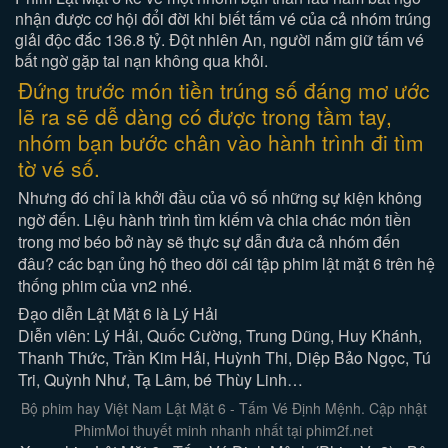
nhận được cơ hội đổi đời khi biết tấm vé của cả nhóm trúng
giải độc đắc 136.8 tỷ. Đột nhiên An, người nắm giữ tấm vé
bất ngờ gặp tai nạn không qua khỏi.
Đứng trước món tiền trúng số đáng mơ ước
lẽ ra sẽ dễ dàng có được trong tầm tay,
nhóm bạn bước chân vào hành trình đi tìm
tờ vé số.
Nhưng đó chỉ là khởi đầu của vô số những sự kiện không
ngờ đến. Liệu hành trình tìm kiếm và chia chác món tiền
trong mơ béo bở này sẽ thực sự dẫn đưa cả nhóm đến
đâu? các bạn ủng hộ theo dõi cái tập phim lật mặt 6 trên hệ
thống phim của vn2 nhé.
Đạo diễn Lật Mặt 6 là Lý Hải
Diễn viên: Lý Hải, Quốc Cường, Trung Dũng, Huy Khánh,
Thanh Thức, Trần Kim Hải, Huỳnh Thi, Diệp Bảo Ngọc, Tú
Tri, Quỳnh Như, Tạ Lâm, bé Thùy Linh…
Bộ phim hay Việt Nam Lật Mặt 6 - Tấm Vé Định Mệnh. Cập nhật
PhimMoi thuyết minh nhanh nhất tại phim2f.net