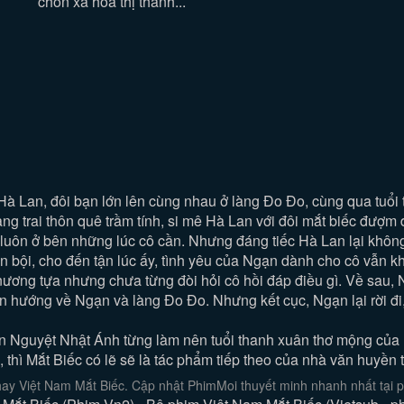
chốn xa hoa thị thành...
 Lan, đôi bạn lớn lên cùng nhau ở làng Đo Đo, cùng qua tuổi th
g trai thôn quê trầm tính, si mê Hà Lan với đôi mắt biếc đượm
 sĩ luôn ở bên những lúc cô cần. Nhưng đáng tiếc Hà Lan lại kh
ản bội, cho đến tận lúc ấy, tình yêu của Ngạn dành cho cô vẫn 
 nương tựa nhưng chưa từng đòi hỏi cô hồi đáp điều gì. Về sau, N
n hướng về Ngạn và làng Đo Đo. Nhưng kết cục, Ngạn lại rời đi, 
văn Nguyệt Nhật Ánh từng làm nên tuổi thanh xuân thơ mộng của n
hì Mắt Biếc có lẽ sẽ là tác phẩm tiếp theo của nhà văn huyền 
ay Việt Nam Mắt Biếc. Cập nhật PhimMoi thuyết minh nhanh nhất tại p