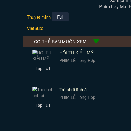
Xem phim 
Phim hay Mat B
Thuyết minh:
Full
VietSub:
CÓ THỂ BẠN MUỐN XEM
HỘI TỤ KIỂU MỸ
PHIM LẺ Tổng Hợp
Tập Full
Trò chơi tình ái
PHIM LẺ Tổng Hợp
Tập Full