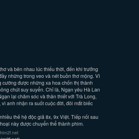
ơ và bên nhau lúc thiếu thời, đến khi trưởng
 đầy những trong veo và nét buồn thơ mộng. Vì
ông cưỡng được những xa hoa chốn thị thành
không chút suy suyển. Chỉ là, Ngạn yêu Hà Lan
gạn lại chăm sóc và thân thiết với Trà Long,
vì anh nhận ra suốt cuộc đời, đôi mắt biếc
hiều thế hệ độc giả 8x, 9x Việt. Tiếp nối sau
thoại này được chuyển thể thành phim.
him2f.net