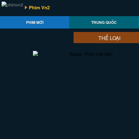
Phim Vn2
PHIM MỚI
TRUNG QUỐC
THỂ LOẠI