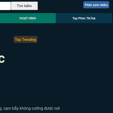
Phim xem nhiều
HOẠT HÌNH
Top Phim TikTok
Top Trending
c
g, cạm bẫy không cưỡng được nơi