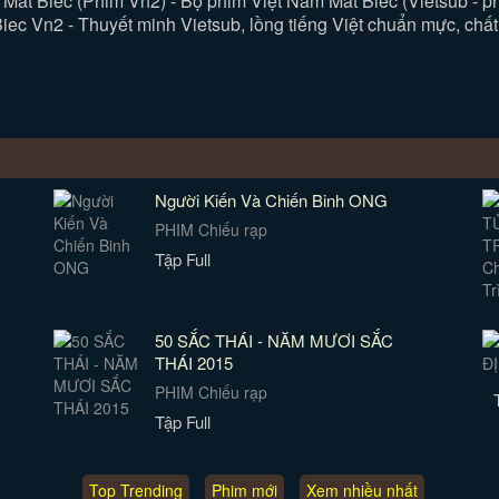
Mắt Biếc (Phim Vn2) - Bộ phim Việt Nam Mắt Biếc (Vietsub - ph
iec Vn2 - Thuyết minh Vietsub, lồng tiếng Việt chuẩn mực, chất
Người Kiến Và Chiến Binh ONG
PHIM Chiếu rạp
Tập Full
50 SẮC THÁI - NĂM MƯƠI SẮC
THÁI 2015
PHIM Chiếu rạp
Tập Full
Top Trending
Phim mới
Xem nhiều nhất