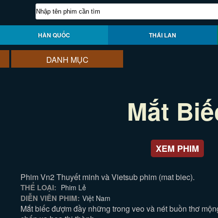
HÀN QUỐC
THÁI LAN
DANH MỤC
Mắt Biế
XEM PHIM
Phim Vn2 Thuyết minh và Vietsub phim (mat biec).
THỂ LOẠI:
Phim Lẻ
DIỄN VIÊN PHIM:
Việt Nam
Mắt biếc đượm đầy những trong veo và nét buồn thơ mộn