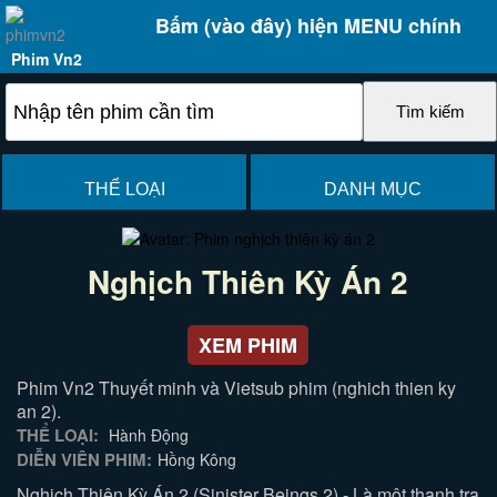
Bấm (vào đây) hiện MENU chính
Phim Vn2
THỂ LOẠI
DANH MỤC
Nghịch Thiên Kỳ Án 2
XEM PHIM
Phim Vn2 Thuyết minh và Vietsub phim (nghich thien ky
an 2).
THỂ LOẠI:
Hành Động
DIỄN VIÊN PHIM:
Hồng Kông
Nghịch Thiên Kỳ Án 2 (Sinister Beings 2) - Là một thanh tra