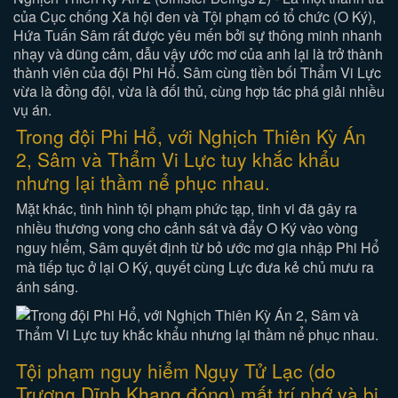
của Cục chống Xã hội đen và Tội phạm có tổ chức (O Ký),
Hứa Tuấn Sâm rất được yêu mến bởi sự thông minh nhanh
nhạy và dũng cảm, dẫu vậy ước mơ của anh lại là trở thành
thành viên của đội Phi Hổ. Sâm cùng tiền bối Thẩm Vi Lực
vừa là đồng đội, vừa là đối thủ, cùng hợp tác phá giải nhiều
vụ án.
Trong đội Phi Hổ, với Nghịch Thiên Kỳ Án
2, Sâm và Thẩm Vi Lực tuy khắc khẩu
nhưng lại thầm nể phục nhau.
Mặt khác, tình hình tội phạm phức tạp, tinh vi đã gây ra
nhiều thương vong cho cảnh sát và đẩy O Ký vào vòng
nguy hiểm, Sâm quyết định từ bỏ ước mơ gia nhập Phi Hổ
mà tiếp tục ở lại O Ký, quyết cùng Lực đưa kẻ chủ mưu ra
ánh sáng.
Tội phạm nguy hiểm Ngụy Tử Lạc (do
Trương Dĩnh Khang đóng) mất trí nhớ và bị