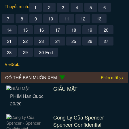
Thuyết minh:
1
2
3
4
5
6
7
8
9
10
11
12
13
14
15
16
17
18
19
20
21
22
23
24
25
26
27
28
29
30-End
VietSub:
CÓ THỂ BẠN MUỐN XEM
Phim mới >>
GIẤU MẶT
PHIM Hàn Quốc
20/20
Công Lý Của Spencer -
Spencer Confidential