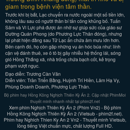
giam trong bệnh viện tâm thần.
Trước khi bị bắt, Lạc chuyển ra nước ngoài một số tiền lớn,
không lâu sau có người thần bí tấn công khủng bố. Tuấn
Sâm và Vi Lực phá được án nhờ sự giúp sức của giáo sư
Đường Quán Phong (do Phương Lực Thân đóng), nhưng
lại phát hiện đằng sau Tử Lạc ẩn chứa âm mưu lớn hơn.
Bên cạnh đó, họ còn gặp những vụ án hóc búa như: lính
cận vệ đánh thuê, xe ô tô bị gây nhiễu hệ thống lái, sóng
gió Hồng Thắng xã, nhà trống chứa bạch cốt, kẻ trọng
phạm vượt ngục.
Đạo diễn: Trương Càn Văn
Diễn viên: Trần Triển Bằng, Huỳnh Trí Hiền, Lâm Hạ Vy,
Phùng Doanh Doanh, Phương Lực Thân.
Bộ phim hay Hồng Kông Nghịch Thiên Kỳ Án 2. Cập nhật PhimMoi
thuyết minh nhanh nhất tại phim2f.net
Xem phim Nghịch Thiên Kỳ Án 2 (Phim Vn2) - Bộ phim
Hồng Kông Nghịch Thiên Kỳ Án 2 (Vietsub - phim2f.net).
Phim hay Nghich Thien Ky An 2 Vn2 - Thuyết minh Vietsub,
lồng tiếng Việt chuẩn mực, chất lượng Full HD.