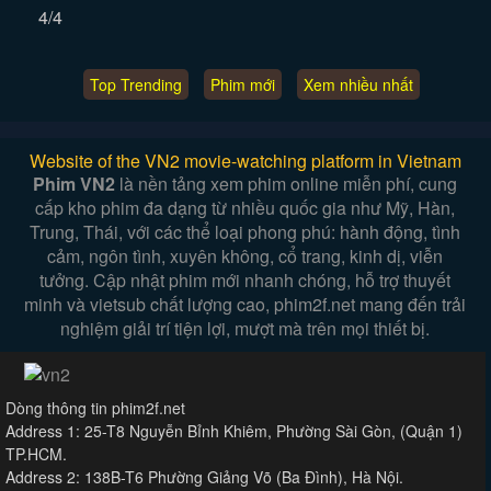
4/4
Top Trending
Phim mới
Xem nhiều nhất
Website of the VN2 movie-watching platform in Vietnam
Phim VN2
là nền tảng xem phim online miễn phí, cung
cấp kho phim đa dạng từ nhiều quốc gia như Mỹ, Hàn,
Trung, Thái, với các thể loại phong phú: hành động, tình
cảm, ngôn tình, xuyên không, cổ trang, kinh dị, viễn
tưởng. Cập nhật phim mới nhanh chóng, hỗ trợ thuyết
minh và vietsub chất lượng cao, phim2f.net mang đến trải
nghiệm giải trí tiện lợi, mượt mà trên mọi thiết bị.
Dòng thông tin phim2f.net
Address 1: 25-T8 Nguyễn Bỉnh Khiêm, Phường Sài Gòn, (Quận 1)
TP.HCM.
Address 2: 138B-T6 Phường Giảng Võ (Ba Đình), Hà Nội.