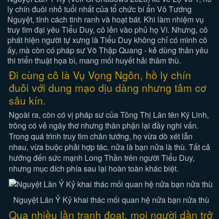
ly chín đuôi nhỏ tuổi nhất của tổ chức bí ẩn Vô Tướng
Nguyệt, tính cách tinh ranh và hoạt bát. Khi làm nhiệm vụ
truy tìm đại yêu Tiểu Duy, cô lẻn vào phủ họ Vi. Nhưng, cô
phát hiện người tự xưng là Tiểu Duy không chỉ có mình cô
ấy, mà còn có pháp sư Võ Thập Quang - kẻ dùng thân yêu
thi triển thuật họa bì, mang mối huyết hải thâm thù.
Đi cùng cô là Vụ Vọng Ngôn, hồ ly chín
đuôi với dung mạo dịu dàng nhưng tâm cơ
sâu kín.
Ngoài ra, còn có vị pháp sư của Tông Thị Lân tên Ký Linh,
trông có vẻ ngây thơ nhưng thân phận lại đầy nghi vấn.
Trong quá trình truy tìm chân tướng, họ vừa dò xét lẫn
nhau, vừa buộc phải hợp tác, nửa là bạn nửa là thù. Tất cả
hướng đến sức mạnh Long Thần trên người Tiểu Duy,
nhưng mục đích phía sau lại hoàn toàn khác biệt.
Nguyệt Lân Ỷ Kỷ khai thác mối quan hệ nửa bạn nửa thù
Qua nhiều lần tranh đoạt, mọi người dần trở