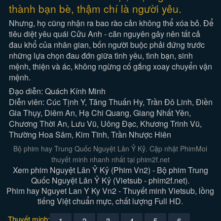
thành bạn bè, thậm chí là người yêu.
Nhưng, họ cũng nhận ra bao rào cản không thể xóa bỏ. Để
tiêu diệt yêu quái Cửu Anh - căn nguyên gây nên tất cả
đau khổ của nhân gian, bốn người buộc phải đứng trước
những lựa chọn đau đớn giữa tình yêu, tình bạn, sinh
mệnh, thiện và ác, không ngừng cố gắng xoay chuyển vận
mệnh.
Đạo diễn: Quách Kính Minh
Diễn viên: Cúc Tịnh Y, Tăng Thuấn Hy, Trần Đô Linh, Điền
Gia Thụy, Diêm An, Hạ Chi Quang, Giang Nhất Yên,
Chương Thời An, Lưu Vũ, Uông Đạc, Khương Trinh Vũ,
Thường Hoa Sâm, Kim Tĩnh, Trần Nhược Hiên
Bộ phim hay Trung Quốc Nguyệt Lân Ỷ Kỷ. Cập nhật PhimMoi
thuyết minh nhanh nhất tại phim2f.net
Xem phim Nguyệt Lân Ỷ Kỷ (Phim Vn2) - Bộ phim Trung
Quốc Nguyệt Lân Ỷ Kỷ (Vietsub - phim2f.net).
Phim hay Nguyet Lan Y Ky Vn2 - Thuyết minh Vietsub, lồng
tiếng Việt chuẩn mực, chất lượng Full HD.
Thuyết minh:
1
2
3
4
5
6