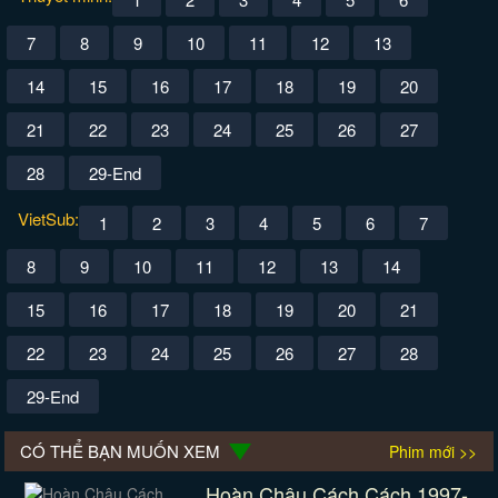
7
8
9
10
11
12
13
14
15
16
17
18
19
20
21
22
23
24
25
26
27
28
29-End
VietSub:
1
2
3
4
5
6
7
8
9
10
11
12
13
14
15
16
17
18
19
20
21
22
23
24
25
26
27
28
29-End
CÓ THỂ BẠN MUỐN XEM
Phim mới >>
Hoàn Châu Cách Cách 1997-