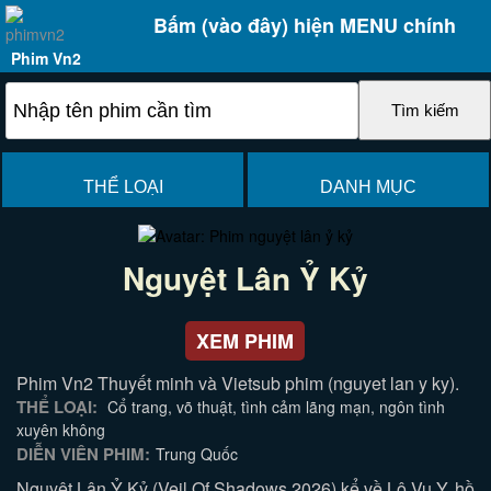
Bấm (vào đây) hiện MENU chính
Phim Vn2
THỂ LOẠI
DANH MỤC
Nguyệt Lân Ỷ Kỷ
XEM PHIM
Phim Vn2 Thuyết minh và Vietsub phim (nguyet lan y ky).
THỂ LOẠI:
Cổ trang, võ thuật, tình cảm lãng mạn, ngôn tình
xuyên không
DIỄN VIÊN PHIM:
Trung Quốc
Nguyệt Lân Ỷ Kỷ (Veil Of Shadows 2026) kể về Lộ Vu Y, hồ