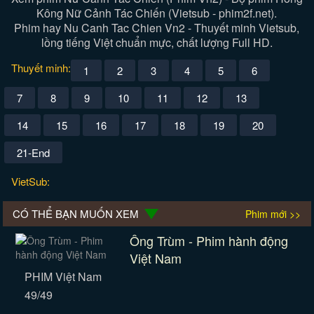
Kông Nữ Cảnh Tác Chiến (Vietsub - phim2f.net).
Phim hay Nu Canh Tac Chien Vn2 - Thuyết minh Vietsub,
lồng tiếng Việt chuẩn mực, chất lượng Full HD.
Thuyết minh:
1
2
3
4
5
6
7
8
9
10
11
12
13
14
15
16
17
18
19
20
21-End
VietSub:
CÓ THỂ BẠN MUỐN XEM
Phim mới >>
Ông Trùm - Phim hành động
Việt Nam
PHIM Việt Nam
49/49