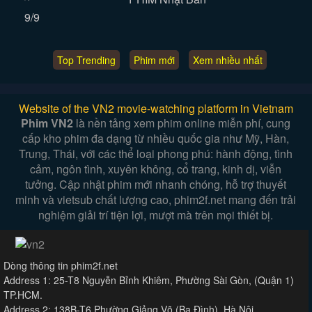
9/9
Top Trending
Phim mới
Xem nhiều nhất
Website of the VN2 movie-watching platform in Vietnam
Phim VN2
là nền tảng xem phim online miễn phí, cung
cấp kho phim đa dạng từ nhiều quốc gia như Mỹ, Hàn,
Trung, Thái, với các thể loại phong phú: hành động, tình
cảm, ngôn tình, xuyên không, cổ trang, kinh dị, viễn
tưởng. Cập nhật phim mới nhanh chóng, hỗ trợ thuyết
minh và vietsub chất lượng cao, phim2f.net mang đến trải
nghiệm giải trí tiện lợi, mượt mà trên mọi thiết bị.
Dòng thông tin phim2f.net
Address 1: 25-T8 Nguyễn Bỉnh Khiêm, Phường Sài Gòn, (Quận 1)
TP.HCM.
Address 2: 138B-T6 Phường Giảng Võ (Ba Đình), Hà Nội.