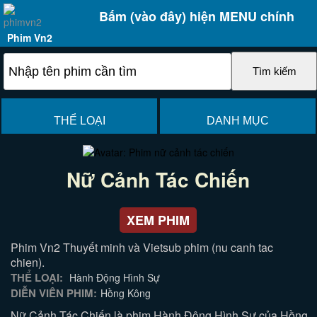
Bấm (vào đây) hiện MENU chính
Phim Vn2
THỂ LOẠI
DANH MỤC
Nữ Cảnh Tác Chiến
XEM PHIM
Phim Vn2 Thuyết minh và Vietsub phim (nu canh tac
chien).
THỂ LOẠI:
Hành Động Hình Sự
DIỄN VIÊN PHIM:
Hồng Kông
Nữ Cảnh Tác Chiến là phim Hành Động Hình Sự của Hồng