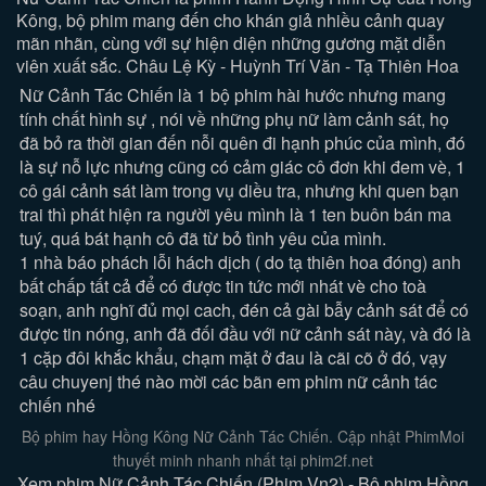
Kông, bộ phim mang đến cho khán giả nhiều cảnh quay
mãn nhãn, cùng với sự hiện diện những gương mặt diễn
viên xuất sắc. Châu Lệ Kỳ - Huỳnh Trí Văn - Tạ Thiên Hoa
Nữ Cảnh Tác Chiến
là 1 bộ
phim hài hước
nhưng mang
tính chất hình sự , nói về những phụ nữ làm cảnh sát, họ
đã bỏ ra thời gian đến nỗi quên đi hạnh phúc của mình, đó
là sự nỗ lực nhưng cũng có cảm giác cô đơn khi đem vè, 1
cô gái cảnh sát làm trong vụ diều tra, nhưng khi quen bạn
trai thì phát hiện ra người yêu mình là 1 ten buôn bán ma
tuý, quá bát hạnh cô đã từ bỏ tình yêu của mình.
1 nhà báo phách lỗi hách dịch ( do tạ thiên hoa đóng) anh
bất chấp tất cả để có được tin tức mới nhát vè cho toà
soạn, anh nghĩ đủ mọi cach, đén cả gài bẫy cảnh sát để có
được tin nóng, anh đã đối đầu với nữ cảnh sát này, và đó là
1 cặp đôi khắc khẩu, chạm mặt ở đau là cãi cõ ở đó, vạy
câu chuyenj thé nào mời các bãn em phim nữ cảnh tác
chiến nhé
Bộ phim hay Hồng Kông Nữ Cảnh Tác Chiến. Cập nhật PhimMoi
thuyết minh nhanh nhất tại phim2f.net
Xem phim Nữ Cảnh Tác Chiến (Phim Vn2) - Bộ phim Hồng