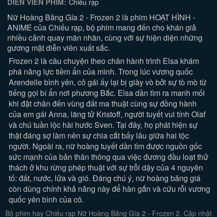
DIỄN VIÊN PHIM:
Chiếu rạp
Nữ Hoàng Băng Gía 2 - Frozen 2 là phim HOẠT HÌNH -
ANIME của Chiếu rạp, bộ phim mang đến cho khán giả
nhiều cảnh quay mãn nhãn, cùng với sự hiện diện những
gương mặt diễn viên xuất sắc.
Frozen 2 là câu chuyện theo chân hành trình Elsa khám
phá năng lực tiềm ẩn của mình. Trong lúc vương quốc
Arendelle bình yên, cô gái ấy lại bị giày vò bởi sự tò mò từ
tiếng gọi bí ẩn nơi phương Bắc. Elsa dần tìm ra manh mối
khi đặt chân đến vùng đất ma thuật cùng sự đồng hành
của em gái Anna, lãng tử Kristoff, người tuyết vui tính Olaf
và chú tuần lộc hài hước Sven. Tại đây, họ phát hiện sự
thật đáng sợ làm nên sự chia cắt bấy lâu giữa hai tộc
người. Ngoài ra, nữ hoàng tuyết dần tìm được nguồn gốc
sức mạnh của bản thân thông qua việc đương đầu loạt thử
thách ở khu rừng phép thuật với sự trỗi dậy của 4 nguyên
tố: đất, nước, lửa và gió. Đáng chú ý, nữ hoàng băng giá
còn dùng chính khả năng này để hàn gắn và cứu rỗi vương
quốc yên bình của cô.
Bộ phim hay Chiếu rạp Nữ Hoàng Băng Gía 2 - Frozen 2. Cập nhật