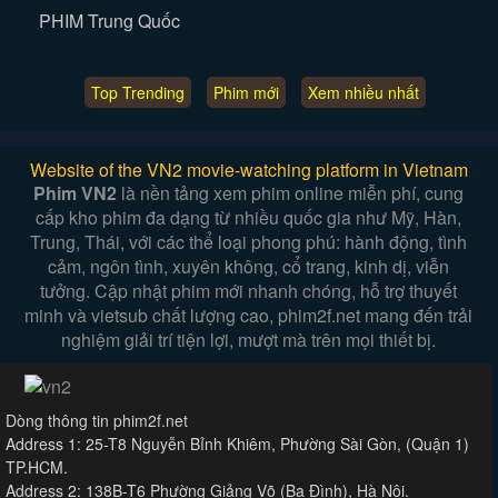
PHIM Trung Quốc
Top Trending
Phim mới
Xem nhiều nhất
Website of the VN2 movie-watching platform in Vietnam
Phim VN2
là nền tảng xem phim online miễn phí, cung
cấp kho phim đa dạng từ nhiều quốc gia như Mỹ, Hàn,
Trung, Thái, với các thể loại phong phú: hành động, tình
cảm, ngôn tình, xuyên không, cổ trang, kinh dị, viễn
tưởng. Cập nhật phim mới nhanh chóng, hỗ trợ thuyết
minh và vietsub chất lượng cao, phim2f.net mang đến trải
nghiệm giải trí tiện lợi, mượt mà trên mọi thiết bị.
Dòng thông tin phim2f.net
Address 1: 25-T8 Nguyễn Bỉnh Khiêm, Phường Sài Gòn, (Quận 1)
TP.HCM.
Address 2: 138B-T6 Phường Giảng Võ (Ba Đình), Hà Nội.