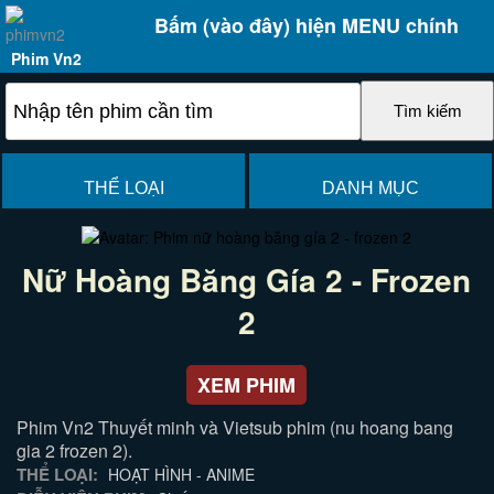
Bấm (vào đây) hiện MENU chính
Phim Vn2
THỂ LOẠI
DANH MỤC
Nữ Hoàng Băng Gía 2 - Frozen
2
XEM PHIM
Phim Vn2 Thuyết minh và Vietsub phim (nu hoang bang
gia 2 frozen 2).
THỂ LOẠI:
HOẠT HÌNH - ANIME