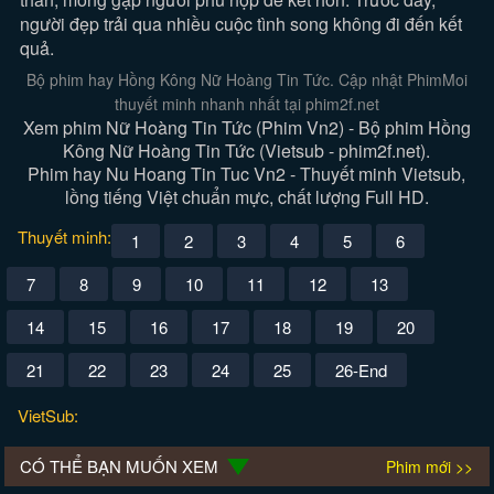
người đẹp trải qua nhiều cuộc tình song không đi đến kết
quả.
Bộ phim hay Hồng Kông Nữ Hoàng Tin Tức. Cập nhật PhimMoi
thuyết minh nhanh nhất tại phim2f.net
Xem phim Nữ Hoàng Tin Tức (Phim Vn2) - Bộ phim Hồng
Kông Nữ Hoàng Tin Tức (Vietsub - phim2f.net).
Phim hay Nu Hoang Tin Tuc Vn2 - Thuyết minh Vietsub,
lồng tiếng Việt chuẩn mực, chất lượng Full HD.
Thuyết minh:
1
2
3
4
5
6
7
8
9
10
11
12
13
14
15
16
17
18
19
20
21
22
23
24
25
26-End
VietSub:
CÓ THỂ BẠN MUỐN XEM
Phim mới >>