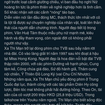
ngờ trước loạt cảnh giường chiếu, vì ban đầu họ nghĩ Nữ
hoàng tin tức là phim thiên về nghề nghiệp hơn là tình cảm.
Số khác nhận xét các cảnh "nóng" táo bạo.
Diễn viên nói lần đầu đóng MC, thách thức lớn nhất với cô
là lột tả được sự chuyên nghiệp của nhân vật, toát lên thần
thái của người dẫn chương trình. Người đẹp tiết lộ trong
phim, Văn Huệ Tâm thuộc mẫu phụ nữ mạnh mẽ, kiêu
hãnh và đầy tham vọng, còn ngoài đời cô không phải
người như vậy.
Xa Thi Mạn trở lại đóng phim cho TVB sau bảy năm rời
nhà đài. Cô vào làng giải trí năm 1997 sau khi đoạt á hậu
tại Miss Hong Kong. Người đẹp là hoa đán nổi bật đài TVB
thập niên 2000, với các phim Đường về hạnh phúc, Cung
tâm kế, Công chúa giá đáo, Sứ đồ hành giả, Thâm cung
nội chiến, Ỷ Thiên Đồ Long Ký (vai Chu Chỉ Nhược).
Những năm qua, Xa Thi Mạn chủ yếu đóng phim ở Trung
Quốc đại lục, thành công với các tác phẩm Diên Hy công
lược, Bên tóc mai không phải hải đường hồng. Theo On, tài
sản của cô vượt 200 triệu HKD (25,8 triệu USD). Trong
talkshow trên Youku năm ngoái, Thi Mạn cho biết sống độc
thân, mong gặp người phù hợp để kết hôn. Trước đây,