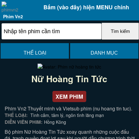
Bấm (vào đây) hiện MENU chính
Phim Vn2
THỂ LOẠI
DANH MỤC
Nữ Hoàng Tin Tức
XEM PHIM
Phim Vn2 Thuyết minh và Vietsub phim (nu hoang tin tuc).
THỂ LOẠI:
Tình cảm, tâm lý, ngôn tình lãng mạn
DIỄN VIÊN PHIM:
Hồng Kông
Bộ phim Nữ Hoàng Tin Tức xoay quanh những cuộc đấu
đá, tranh quyền đoạt lợi sau khi người dẫn chương trình thời