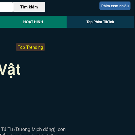
Phim xem nhiều
HOẠT HÌNH
Top Phim TikTok
Top Trending
Vật
 Tú Tú (Dương Mịch đóng), con