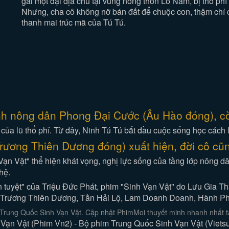
gái một đại địa chủ tại vùng nông thôn Lỗ Nam, bị thổ phỉ
Nhưng, cha cô không nỡ bán đất để chuộc con, thậm chí 
thanh mai trúc mã của Tú Tú.
anh nông dân Phong Đại Cước (Âu Hào đóng), cò
 của lũ thổ phỉ. Từ đây, Ninh Tú Tú bắt đầu cuộc sống học cách
Trương Thiên Dương đóng) xuất hiện, đời cô cũn
 Vạn Vật" thể hiện khát vọng, nghị lực sống của tầng lớp nông dâ
hệ.
n tuyệt" của Triệu Đức Phát, phim "Sinh Vạn Vật" do Lưu Gia Th
o, Trương Thiên Dương, Tần Hải Lộ, Lam Doanh Doanh, Hành Ph
Trung Quốc Sinh Vạn Vật. Cập nhật PhimMoi thuyết minh nhanh nhất tạ
Vạn Vật (Phim Vn2) - Bộ phim Trung Quốc Sinh Vạn Vật (Vietsub