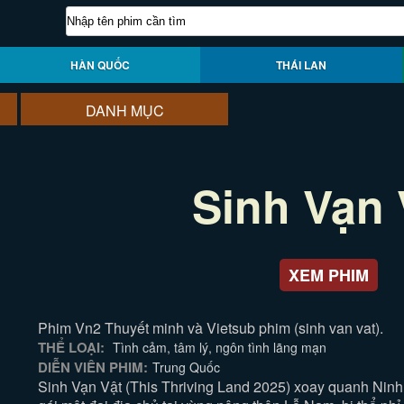
HÀN QUỐC
THÁI LAN
DANH MỤC
Sinh Vạn 
XEM PHIM
Phim Vn2 Thuyết minh và Vietsub phim (sinh van vat).
THỂ LOẠI:
Tình cảm, tâm lý, ngôn tình lãng mạn
DIỄN VIÊN PHIM:
Trung Quốc
Sinh Vạn Vật (This Thriving Land 2025) xoay quanh Ninh