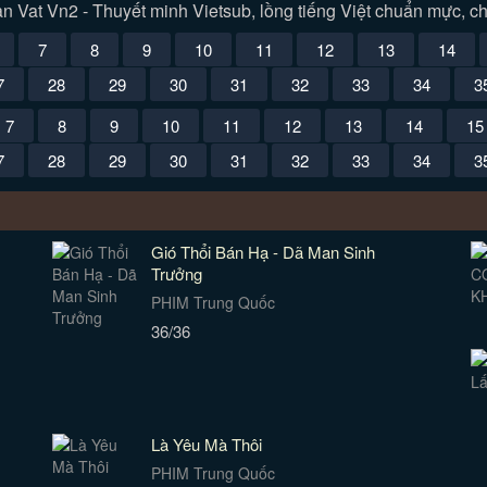
 Vat Vn2 - Thuyết minh Vietsub, lồng tiếng Việt chuẩn mực, ch
7
8
9
10
11
12
13
14
7
28
29
30
31
32
33
34
3
7
8
9
10
11
12
13
14
15
7
28
29
30
31
32
33
34
3
Gió Thổi Bán Hạ - Dã Man Sinh
Trưởng
PHIM Trung Quốc
36/36
Là Yêu Mà Thôi
PHIM Trung Quốc