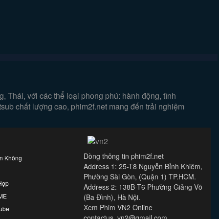
 Thái, với các thể loại phong phú: hành động, tình
etsub chất lượng cao, phim2f.net mang đến trải nghiệm
Dòng thông tin phim2f.net
ên Không
Address 1: 25-T8 Nguyễn Bỉnh Khiêm,
Phường Sài Gòn, (Quận 1) TP.HCM.
Hợp
Address 2: 138B-T6 Phường Giảng Võ
IME
(Ba Đình), Hà Nội.
Xem Phim VN2 Online
ube
contactus. vn2@gmail.com