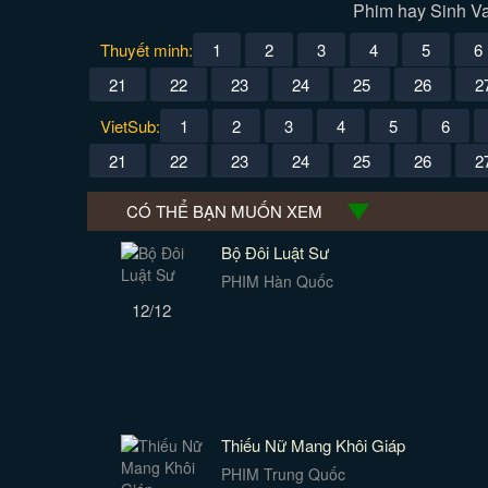
Phim hay Sinh Van
Thuyết minh:
1
2
3
4
5
6
21
22
23
24
25
26
2
VietSub:
1
2
3
4
5
6
21
22
23
24
25
26
2
CÓ THỂ BẠN MUỐN XEM
Bộ Đôi Luật Sư
PHIM Hàn Quốc
12/12
Thiếu Nữ Mang Khôi Giáp
PHIM Trung Quốc