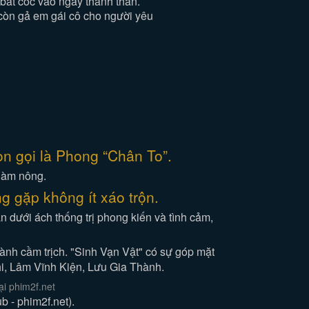
 bắt cóc vào ngày thành thân.
còn gả em gái cô cho người yêu
n gọi là Phong “Chân To”.
 làm nông.
g gặp không ít xáo trộn.
n dưới ách thống trị phong kiến và tình cảm,
ành cầm trịch. "Sinh Vạn Vật" có sự góp mặt
i, Lâm Vĩnh Kiện, Lưu Gia Thành.
i phim2f.net
 - phim2f.net).