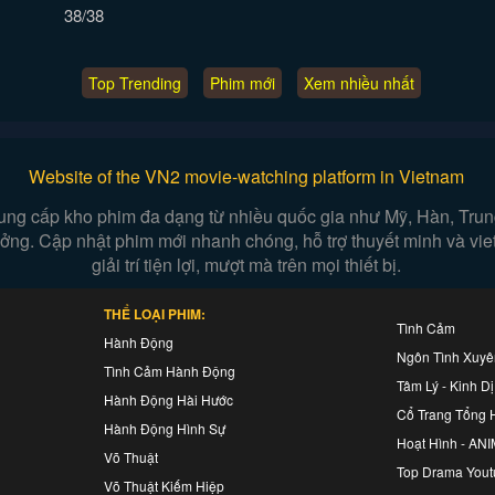
38/38
Top Trending
Phim mới
Xem nhiều nhất
Website of the VN2 movie-watching platform in Vietnam
ung cấp kho phim đa dạng từ nhiều quốc gia như Mỹ, Hàn, Trung,
 tưởng. Cập nhật phim mới nhanh chóng, hỗ trợ thuyết minh và vi
giải trí tiện lợi, mượt mà trên mọi thiết bị.
THỂ LOẠI PHIM:
Tình Cảm
Hành Động
Ngôn Tình Xuy
Tình Cảm Hành Động
Tâm Lý - Kinh Dị
Hành Động Hài Hước
Cổ Trang Tổng 
Hành Động Hình Sự
Hoạt Hình - AN
Võ Thuật
Top Drama Yout
Võ Thuật Kiếm Hiệp