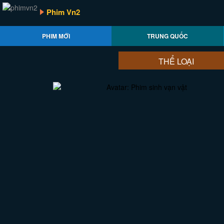
Phim Vn2
PHIM MỚI
TRUNG QUỐC
THỂ LOẠI