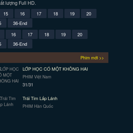
ất lượng Full HD.
15
16
17
18
19
20
5
36-End
16
17
18
19
20
5
36-End
Phim mới >>
LỚP HỌC CÓ MỘT KHÔNG HAI
PHIM Việt Nam
31/31
Trái Tim Lấp Lánh
PHIM Hàn Quốc