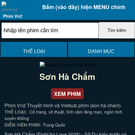
Bấm (vào đây) hiện MENU chính
Phim Vn2
THỂ LOẠI
DANH MỤC
Sơn Hà Chẩm
XEM PHIM
Phim Vn2 Thuyết minh và Vietsub phim (son ha cham).
THỂ LOẠI:
Cổ trang, võ thuật, tình cảm lãng mạn, ngôn tình
xuyên không
DIỄN VIÊN PHIM:
Trung Quốc
Sơn Hà Chẩm (Fight for Love 2025) - Sở Du kiếp trước có