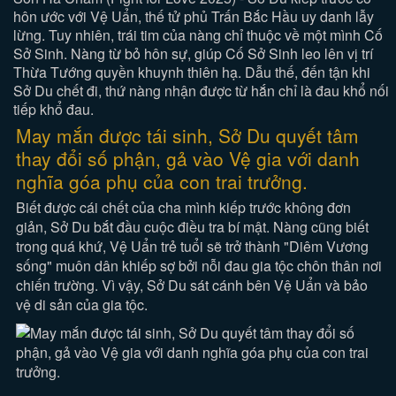
hôn ước với Vệ Uẩn, thế tử phủ Trấn Bắc Hầu uy danh lẫy
lừng. Tuy nhiên, trái tim của nàng chỉ thuộc về một mình Cố
Sở Sinh. Nàng từ bỏ hôn sự, giúp Cố Sở Sinh leo lên vị trí
Thừa Tướng quyền khuynh thiên hạ. Dẫu thế, đến tận khi
Sở Du chết đi, thứ nàng nhận được từ hắn chỉ là đau khổ nối
tiếp khổ đau.
May mắn được tái sinh, Sở Du quyết tâm
thay đổi số phận, gả vào Vệ gia với danh
nghĩa góa phụ của con trai trưởng.
Biết được cái chết của cha mình kiếp trước không đơn
giản, Sở Du bắt đầu cuộc điều tra bí mật. Nàng cũng biết
trong quá khứ, Vệ Uẩn trẻ tuổi sẽ trở thành "Diêm Vương
sống" muôn dân khiếp sợ bởi nỗi đau gia tộc chôn thân nơi
chiến trường. Vì vậy, Sở Du sát cánh bên Vệ Uẩn và bảo
vệ di sản của gia tộc.