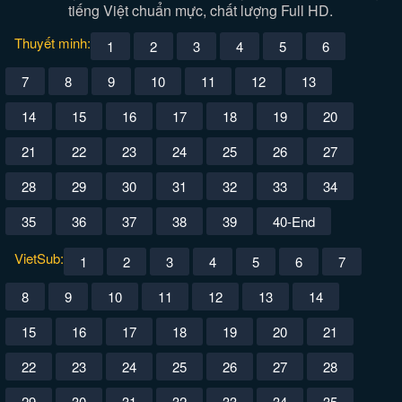
tiếng Việt chuẩn mực, chất lượng Full HD.
Thuyết minh:
1
2
3
4
5
6
7
8
9
10
11
12
13
14
15
16
17
18
19
20
21
22
23
24
25
26
27
28
29
30
31
32
33
34
35
36
37
38
39
40-End
VietSub:
1
2
3
4
5
6
7
8
9
10
11
12
13
14
15
16
17
18
19
20
21
22
23
24
25
26
27
28
29
30
31
32
33
34
35