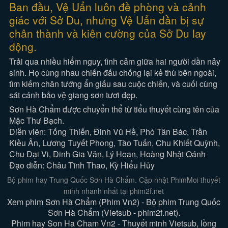
Ban đầu, Vệ Uẩn luôn đề phòng và cảnh
giác với Sở Du, nhưng Vệ Uẩn dần bị sự
chân thành và kiên cường của Sở Du lay
động.
Trải qua nhiều hiểm nguy, tình cảm giữa hai người dần nảy
sinh. Họ cùng nhau chiến đấu chống lại kẻ thù bên ngoài,
tìm kiếm chân tướng ẩn giấu sau cuộc chiến, và cuối cùng
sát cánh bảo vệ giang sơn tươi đẹp.
Sơn Hà Chẩm được chuyển thể từ tiểu thuyết cùng tên của
Mặc Thư Bạch.
Diễn viên: Tống Thiến, Đinh Vũ Hề, Phó Tân Bác, Trần
Kiều Ân, Lương Tuyết Phong, Tào Tuấn, Chu Khiết Quỳnh,
Chu Đại Vi, Đinh Gia Văn, Lý Hoan, Hoàng Nhật Oánh
Đạo diễn: Châu Tĩnh Thao, Kỳ Hiểu Hủy
Bộ phim hay Trung Quốc Sơn Hà Chẩm. Cập nhật PhimMoi thuyết
minh nhanh nhất tại phim2f.net
Xem phim Sơn Hà Chẩm (Phim Vn2) - Bộ phim Trung Quốc
Sơn Hà Chẩm (Vietsub - phim2f.net).
Phim hay Son Ha Cham Vn2 - Thuyết minh Vietsub, lồng