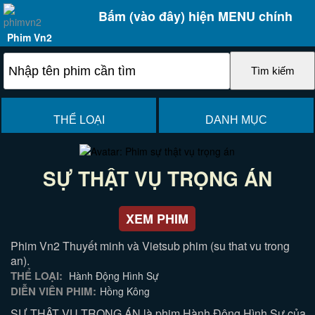
Bấm (vào đây) hiện MENU chính
Phim Vn2
THỂ LOẠI
DANH MỤC
SỰ THẬT VỤ TRỌNG ÁN
XEM PHIM
Phim Vn2 Thuyết minh và Vietsub phim (su that vu trong
an).
THỂ LOẠI:
Hành Động Hình Sự
DIỄN VIÊN PHIM:
Hồng Kông
SỰ THẬT VỤ TRỌNG ÁN là phim Hành Động Hình Sự của