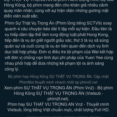
Hồng Kông, bộ phim mang đến cho khán giả nhiều cảnh
quay mãn nhãn, cùng với sự hiện diện những gương mặt
diễn viên xuất sắc.
Phim Sự Thật Vụ Trọng Án (Phim lồng tiếng SCTV9) xoay
quanh 4 câu chuyện kéo dài 5 tập mỗi sự kiện. Đầu tiên là
vụ hiếp dâm tập thể làm rung động luật phát Hong Kong,
tiếp đến là vụ án giết người giấu xác, thứ 3 là vụ xả súng
quân sự và cuối cùng là vụ án liên quan đến dịch vụ tình
dục bất hợp pháp. Đơn vị điều tra tội phạm của Wai kết hợp
với đơn vị chống nạn tình dục phi pháp của Yuen Yee cùng
nhau phối hợp để đưa những kẻ phạm tội ra ánh sáng
công lý.
Bộ phim hay Hồng Kông SỰ THẬT VỤ TRỌNG ÁN. Cập nhật
PhimMoi thuyết minh nhanh nhất tại phim2f.net
Xem phim SỰ THẬT VỤ TRỌNG ÁN (Phim Vn2) - Bộ phim
Hồng Kông SỰ THẬT VỤ TRỌNG ÁN (Vietsub -
phim2f.net).
Phim hay SU THAT VU TRONG AN Vn2 - Thuyết minh
Vietsub, lồng tiếng Việt chuẩn mực, chất lượng Full HD.