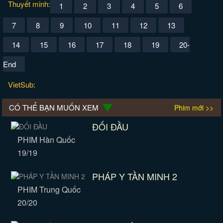
Thuyết minh:
1
2
3
4
5
6
7
8
9
10
11
12
13
14
15
16
17
18
19
20-
End
VietSub:
CÓ THỂ BẠN MUỐN XEM
Phim mới >>
ĐỐI ĐẦU
PHIM Hàn Quốc
19/19
PHÁP Y TẦN MINH 2
PHIM Trung Quốc
20/20