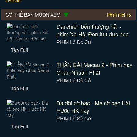
VietSub:
CÓ THỂ BẠN MUỐN XEM
Phim mới >>
Đại chiến bến thượng hải -
phim Xã Hội Đen lưu đức hoa
PHIM Lẻ Đề Cử
Tập Full
THẦN BÀI Macau 2 - Phim hay
Châu Nhuận Phát
PHIM Lẻ Đề Cử
Tập Full
Ba đời cờ bạc - Ma cờ bạc Hài
Hước HK hay
PHIM Lẻ Đề Cử
Tập Full