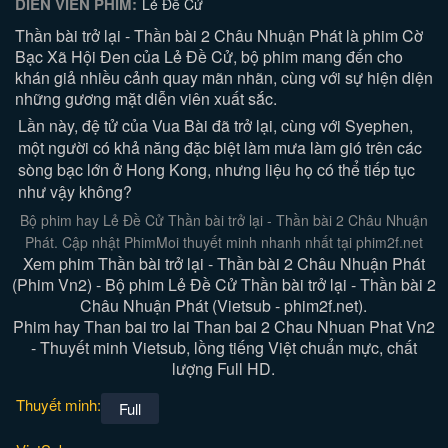
DIỄN VIÊN PHIM:
Lẻ Đề Cử
Thần bài trở lại - Thần bài 2 Châu Nhuận Phát là phim Cờ
Bạc Xã Hội Đen của Lẻ Đề Cử, bộ phim mang đến cho
khán giả nhiều cảnh quay mãn nhãn, cùng với sự hiện diện
những gương mặt diễn viên xuất sắc.
Lần này, đệ tử của Vua Bài đã trở lại, cùng với Syephen,
một người có khả năng đặc biệt làm mưa làm gió trên các
sòng bạc lớn ở Hong Kong, nhưng liệu họ có thể tiếp tục
như vậy không?
Bộ phim hay Lẻ Đề Cử Thần bài trở lại - Thần bài 2 Châu Nhuận
Phát. Cập nhật PhimMoi thuyết minh nhanh nhất tại phim2f.net
Xem phim Thần bài trở lại - Thần bài 2 Châu Nhuận Phát
(Phim Vn2) - Bộ phim Lẻ Đề Cử Thần bài trở lại - Thần bài 2
Châu Nhuận Phát (Vietsub - phim2f.net).
Phim hay Than bai tro lai Than bai 2 Chau Nhuan Phat Vn2
- Thuyết minh Vietsub, lồng tiếng Việt chuẩn mực, chất
lượng Full HD.
Thuyết minh:
Full