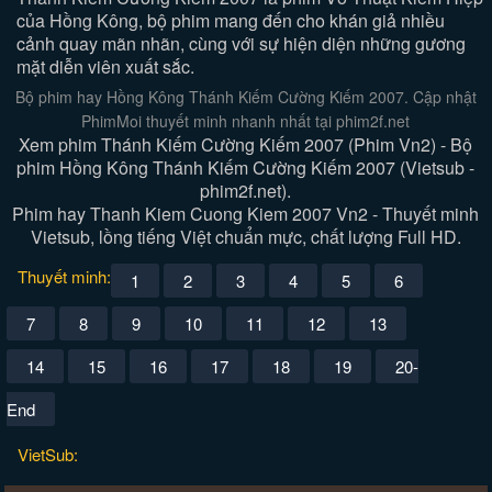
của Hồng Kông, bộ phim mang đến cho khán giả nhiều
cảnh quay mãn nhãn, cùng với sự hiện diện những gương
mặt diễn viên xuất sắc.
Bộ phim hay Hồng Kông Thánh Kiếm Cường Kiếm 2007. Cập nhật
PhimMoi thuyết minh nhanh nhất tại phim2f.net
Xem phim Thánh Kiếm Cường Kiếm 2007 (Phim Vn2) - Bộ
phim Hồng Kông Thánh Kiếm Cường Kiếm 2007 (Vietsub -
phim2f.net).
Phim hay Thanh Kiem Cuong Kiem 2007 Vn2 - Thuyết minh
Vietsub, lồng tiếng Việt chuẩn mực, chất lượng Full HD.
Thuyết minh:
1
2
3
4
5
6
7
8
9
10
11
12
13
14
15
16
17
18
19
20-
End
VietSub: