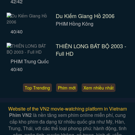
42/42
Du Kiếm Giang Hồ 2006
PHIM Hồng Kông
40/40
THIÊN LONG BÁT BỘ 2003 -
Full HD
PHIM Trung Quốc
40/40
Top Trending
Phim mới
Xem nhiều nhất
Website of the VN2 movie-watching platform in Vietnam
Phim VN2
là nền tảng xem phim online miễn phí, cung
cấp kho phim đa dạng từ nhiều quốc gia như Mỹ, Hàn,
Trung, Thái, với các thể loại phong phú: hành động, tình
cảm, ngôn tình, xuyên không, cổ trang, kinh dị, viễn