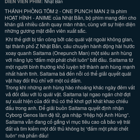
DIỄN VIÊN PHIM:
Nhật Bản
THÁNH PHỒNG TÔM 2 - ONE PUNCH MAN 2 là phim
HOẠT HÌNH - ANIME của Nhật Bản, bộ phim mang đến cho
khán giả nhiều cảnh quay mãn nhãn, cùng với sự hiện diện
những gương mặt diễn viên xuất sắc.
Khi thế giới bị tấn công bởi các quái vật ngoài không gian,
tại thành phố Z Nhật Bản, câu chuyện hành động hài hước
xoay quanh Saitama (Onepunch Man) một siêu anh hùng
với năng lực “đấm một phát chết luôn” bắt đầu. Saitama từ
một người bình thường khổ luyện trở thành anh hùng mạnh
nhất hành tinh. Saitama bá đến nỗi có thể giải quyết quái
vật hay đối thủ chỉ với một cú đấm.
Trong khi những anh hùng hào nhoáng khác ngày đêm vất
vả đối đầu với lũ quái vật. Saitama lại ngao ngán chờ đợi
sự xuất hiện của đối thủ có thể khơi gợi khát khao chiếu
đấu trong anh. Để giải buồn Saitama quyết định nhận
Cyborg Genos làm đệ tử, gia nhập “Hiệp hội Anh Hùng”.
Saitama vẫn đang cố gắng vì mục tiêu cao cả bảo vệ trái
đất và tìm kiếm một đối thủ không bị “đấm một phát chết
luôn” mà phấn đấu!