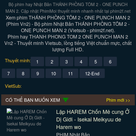
Bộ phim hay Nhật Bản THÁNH PHỒNG TÔM 2 - ONE PUNCH
MAN 2. Cập nhật PhimMoi thuyết minh nhanh nhất tại phim2f.net
Xem phim THÁNH PHỒNG TÔM 2 - ONE PUNCH MAN 2
(Phim Vn2) - Bộ phim Nhật Bản THÁNH PHỒNG TÔM 2 -
ONE PUNCH MAN 2 (Vietsub - phim2f.net).
Phim hay THANH PHONG TOM 2 ONE PUNCH MAN 2
Vn2 - Thuyết minh Vietsub, lồng tiếng Việt chuẩn mực, chất
lượng Full HD.
Thuyết minh:
1
2
3
4
5
6
7
8
9
10
11
12-End
VietSub:
CÓ THỂ BẠN MUỐN XEM
Phim mới >>
Lập HAREM Chốn Mê cung Ở
Dị Giới - Isekai Meikyuu de
Harem wo
PHIM Nhật Bản