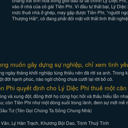
chàng trai tinh hoa trong giới đầu tư tài chính Lý Diệc Ph
vào ở nhà của cô gái Tiền Phi. Vì đầu tư thất bại, Lý Diệc
mức thuê nhà ở ghép, may gặp được Tiền Phi, "người ngoạ
Thượng Hải", cô đang phải đối mặt với thất tình thất nghiệ
òng muốn gây dựng sự nghiệp, chỉ xem tình yêu
 ngày tháng khởi nghiệp túng thiếu nên đã rời xa anh. Trong kh
 đời hạnh phúc, nào ngờ chồng chưa cưới lại rời bỏ cô.
n Phi quyết định cho Lý Diệc Phi thuê một căn
ồng và xung đột, đồng thời họ cũng học hỏi và thấu hiểu lẫn nh
ấu; còn Tiền Phi như một dòng suối trong lành, đem sự mới mẻ m
 Đầu Tư (Tên Gọi Chúng Ta Sống Chung Nhà)
 Văn, Lý Hân Trạch, Khương Bội Dao, Trịnh Thuỷ Tinh