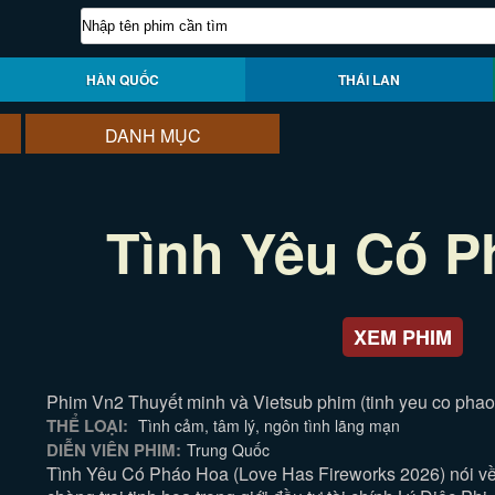
HÀN QUỐC
THÁI LAN
DANH MỤC
Tình Yêu Có P
XEM PHIM
Phim Vn2 Thuyết minh và Vietsub phim (tinh yeu co phao
THỂ LOẠI:
Tình cảm, tâm lý, ngôn tình lãng mạn
DIỄN VIÊN PHIM:
Trung Quốc
Tình Yêu Có Pháo Hoa (Love Has Fireworks 2026) nói v