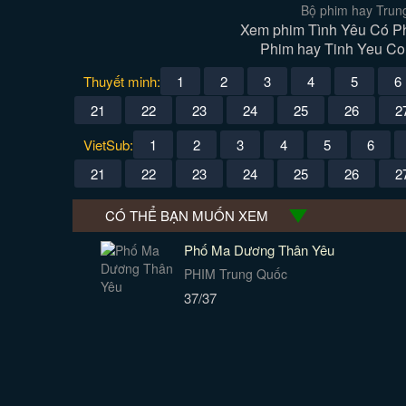
Bộ phim hay Trun
Xem phim Tình Yêu Có Ph
Phim hay Tinh Yeu Co 
Thuyết minh:
1
2
3
4
5
6
21
22
23
24
25
26
2
VietSub:
1
2
3
4
5
6
21
22
23
24
25
26
2
CÓ THỂ BẠN MUỐN XEM
Phố Ma Dương Thân Yêu
PHIM Trung Quốc
37/37