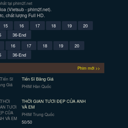
ất tại phim2f.net
 (Vietsub - phim2f.net).
c, chất lượng Full HD.
15
16
17
18
19
20
5
36-End
16
17
18
19
20
5
36-End
Phim mới >>
Tiến Sĩ Băng Giá
PHIM Hàn Quốc
THỜI GIAN TƯƠI ĐẸP CỦA ANH
VÀ EM
PHIM Trung Quốc
50/50