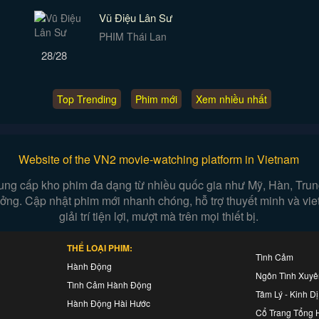
Vũ Điệu Lân Sư
PHIM Thái Lan
28/28
Top Trending
Phim mới
Xem nhiều nhất
Website of the VN2 movie-watching platform in Vietnam
ung cấp kho phim đa dạng từ nhiều quốc gia như Mỹ, Hàn, Trung,
 tưởng. Cập nhật phim mới nhanh chóng, hỗ trợ thuyết minh và vi
giải trí tiện lợi, mượt mà trên mọi thiết bị.
THỂ LOẠI PHIM:
Tình Cảm
Hành Động
Ngôn Tình Xuy
Tình Cảm Hành Động
Tâm Lý - Kinh Dị
Hành Động Hài Hước
Cổ Trang Tổng 