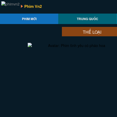
Phim Vn2
PHIM MỚI
TRUNG QUỐC
THỂ LOẠI