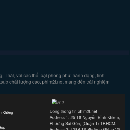
 Thái, với các thể loại phong phú: hành động, tình
etsub chất lượng cao, phim2f.net mang đến trải nghiệm
Dòng thông tin phim2f.net
ên Không
Address 1: 25-T8 Nguyễn Bỉnh Khiêm,
Phường Sài Gòn, (Quận 1) TP.HCM.
Hợp
Address 2: 138B-T6 Phường Giảng Võ