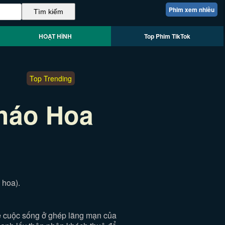
Phim xem nhiều
HOẠT HÌNH
Top Phim TikTok
Top Trending
háo Hoa
 hoa).
ề cuộc sống ở ghép lãng mạn của