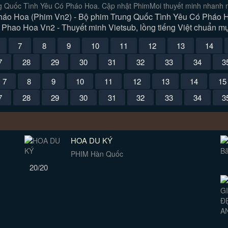
g Quốc Tình Yêu Có Pháo Hoa. Cập nhật PhimMoi thuyết minh nhanh nh
áo Hoa (Phim Vn2) - Bộ phim Trung Quốc Tình Yêu Có Pháo Hoa
Phao Hoa Vn2 - Thuyết minh Vietsub, lồng tiếng Việt chuẩn mự
7
8
9
10
11
12
13
14
7
28
29
30
31
32
33
34
3
7
8
9
10
11
12
13
14
15
7
28
29
30
31
32
33
34
3
HOA DU KÝ
PHIM Hàn Quốc
20/20