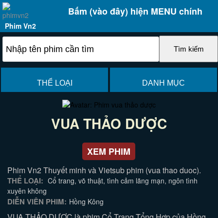
Bấm (vào đây) hiện MENU chính
Phim Vn2
THỂ LOẠI
DANH MỤC
VUA THẢO DƯỢC
XEM PHIM
Phim Vn2 Thuyết minh và Vietsub phim (vua thao duoc).
THỂ LOẠI:
Cổ trang, võ thuật, tình cảm lãng mạn, ngôn tình
xuyên không
DIỄN VIÊN PHIM:
Hồng Kông
VUA THẢO DƯỢC là phim Cổ Trang Tổng Hợp của Hồng