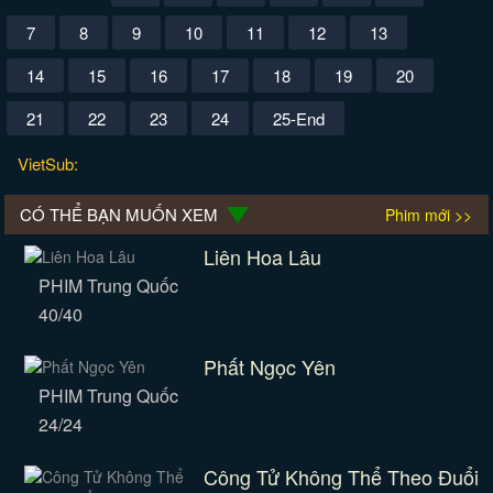
7
8
9
10
11
12
13
14
15
16
17
18
19
20
21
22
23
24
25-End
VietSub:
CÓ THỂ BẠN MUỐN XEM
Phim mới >>
Liên Hoa Lâu
PHIM Trung Quốc
40/40
Phất Ngọc Yên
PHIM Trung Quốc
24/24
Công Tử Không Thể Theo Đuổi