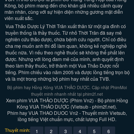
Kông, bộ phim mang đến cho khán giả nhiều cảnh quay
mãn nhãn, cùng với sự hiện diện những gương mặt diễn
viên xuất sắc.
Vua Thảo Dược Lý Thời Trân xuất thân từ một gia đình có
truyền thống là thầy thuốc. Từ nhỏ Thời Trân đã say mê
nghiên cứu thảo dược, chữa bệnh cứu người. Chỉ có điều
cha mẹ muốn anh thi đỗ làm quan, không kế nghiệp nghề
thuốc nữa. Vì nếu theo nghề thuốc sẽ không thể phất lên
được. Nhưng với lòng đam mê của mình, anh quyết định
theo làm thầy thuốc, trở thành một Vua Thảo Dược nổi
tiếng. Phim chiếu vào năm 2005 và được lồng tiếng trọn bộ
và là một trong những bộ phim hay nhất của TVB.
Bộ phim hay Hồng Kông VUA THẢO DƯỢC. Cập nhật PhimMoi
thuyết minh nhanh nhất tại phim2f.net
Xem phim VUA THẢO DƯỢC (Phim Vn2) - Bộ phim Hồng
Kông VUA THẢO DƯỢC (Vietsub - phim2f.net).
Phim hay VUA THAO DUOC Vn2 - Thuyết minh Vietsub,
lồng tiếng Việt chuẩn mực, chất lượng Full HD.
Thuyết minh:
1
2
3
4
5
6