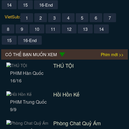
14
15
16-End
VietSub:
1
2
3
4
5
6
7
8
9
10
11
12
13
14
15
16-End
CÓ THỂ BẠN MUỐN XEM
Phim mới >>
THÚ TỘI
PHIM Hàn Quốc
16/16
Hồi Hồn Kế
PHIM Trung Quốc
9/9
Phòng Chat Quỷ Ám