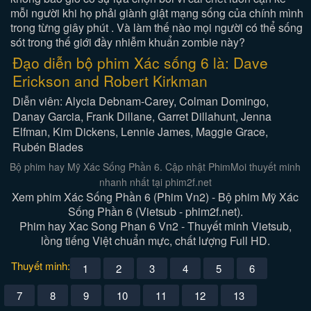
mỗi người khi họ phải giành giật mạng sống của chính mình
trong từng giây phút . Và làm thế nào mọi người có thể sống
sót trong thế giới đầy nhiễm khuẩn zombie này?
Đạo diễn bộ phim Xác sống 6 là: Dave
Erickson and Robert Kirkman
Diễn viên: Alycia Debnam-Carey, Colman Domingo,
Danay Garcia, Frank Dillane, Garret Dillahunt, Jenna
Elfman, Kim Dickens, Lennie James, Maggie Grace,
Rubén Blades
Bộ phim hay Mỹ Xác Sống Phần 6. Cập nhật PhimMoi thuyết minh
nhanh nhất tại phim2f.net
Xem phim Xác Sống Phần 6 (Phim Vn2) - Bộ phim Mỹ Xác
Sống Phần 6 (Vietsub - phim2f.net).
Phim hay Xac Song Phan 6 Vn2 - Thuyết minh Vietsub,
lồng tiếng Việt chuẩn mực, chất lượng Full HD.
Thuyết minh:
1
2
3
4
5
6
7
8
9
10
11
12
13