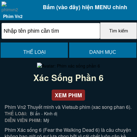
Bấm (vào đây) hiện MENU chính
Phim Vn2
THỂ LOẠI
DANH MỤC
Xác Sống Phần 6
XEM PHIM
Phim Vn2 Thuyết minh và Vietsub phim (xac song phan 6).
THỂ LOẠI:
Bí ẩn - Kinh dị
DIỄN VIÊN PHIM:
Mỹ
Phim Xác sống 6 (Fear the Walking Dead 6) là câu chuyện
không bao giờ có sự lựa chọn bởi vì cái chết luôn cận kề