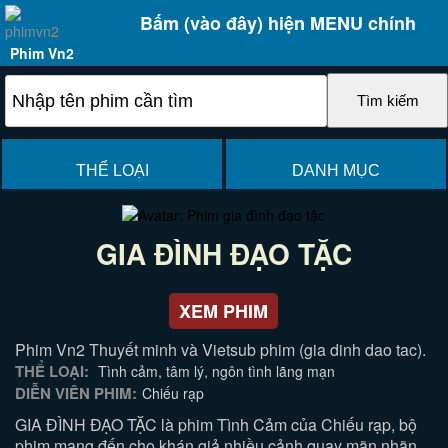
Bấm (vào đây) hiện MENU chính
Phim Vn2
THỂ LOẠI
DANH MỤC
GIA ĐÌNH ĐẠO TẶC
XEM PHIM
Phim Vn2 Thuyết minh và Vietsub phim (gia dinh dao tac).
THỂ LOẠI:
Tình cảm, tâm lý, ngôn tình lãng mạn
DIỄN VIÊN PHIM:
Chiếu rạp
GIA ĐÌNH ĐẠO TẶC là phim Tình Cảm của Chiếu rạp, bộ
phim mang đến cho khán giả nhiều cảnh quay mãn nhãn,