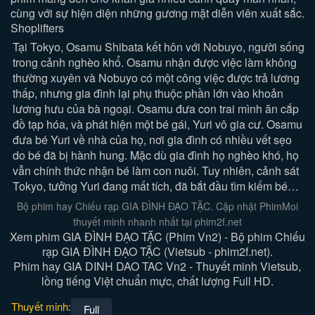
cùng với sự hiện diện những gương mặt diễn viên xuất sắc.
Shoplifters
Tại Tokyo, Osamu Shibata kết hôn với Nobuyo, người sống
trong cảnh nghèo khổ. Osamu nhận được việc làm không
thường xuyên và Nobuyo có một công việc được trả lương
thấp, nhưng gia đình lại phụ thuộc phần lớn vào khoản
lương hưu của bà ngoại. Osamu đưa con trai mình ăn cắp
đồ tạp hóa, và phát hiện một bé gái, Yuri vô gia cư. Osamu
đưa bé Yuri về nhà của họ, nơi gia đình có nhiều vết sẹo
do bé đã bị hành hung. Mặc dù gia đình họ nghèo khó, họ
vẫn chính thức nhận bé làm con nuôi. Tuy nhiên, cảnh sát
Tokyo, tưởng Yuri đang mất tích, đã bắt đầu tìm kiếm bé…
Bộ phim hay Chiếu rạp GIA ĐÌNH ĐẠO TẶC. Cập nhật PhimMoi
thuyết minh nhanh nhất tại phim2f.net
Xem phim GIA ĐÌNH ĐẠO TẶC (Phim Vn2) - Bộ phim Chiếu
rạp GIA ĐÌNH ĐẠO TẶC (Vietsub - phim2f.net).
Phim hay GIA DINH DAO TAC Vn2 - Thuyết minh Vietsub,
lồng tiếng Việt chuẩn mực, chất lượng Full HD.
Thuyết minh:
Full