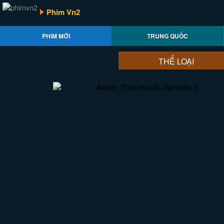
Phim Vn2
PHIM MỚI
TRUNG QUỐC
THỂ LOẠI