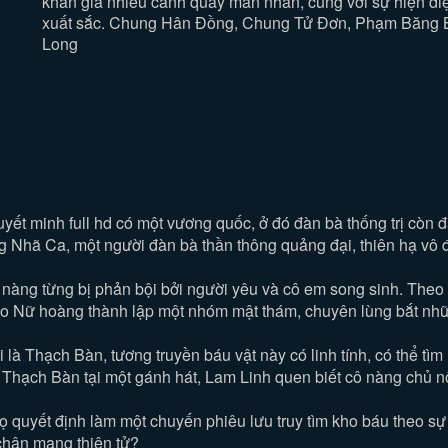
khán giả nhiều cảnh quay mãn nhãn, cùng với sự hiện di
xuất sắc. Chung Hân Đồng, Chung Tử Ðơn, Phạm Băng B
Long
ết minh full hd có một vương quốc, ở đó đàn bà thống trị còn đ
g Nhã Ca, một người đàn bà thần thông quảng đại, thiên hạ vô 
àng từng bị phản bội bởi người yêu và cô em song sinh. Theo lời
do Nữ hoàng thành lập một nhóm mật thám, chuyên lùng bắt nhữ
 là Thạch Bàn, tương truyền báu vật này có linh tính, có thể tìm
ại Thạch Bàn tại một gánh hát, Lam Linh quen biết cô nàng chủ 
quyết định làm một chuyến phiêu lưu truy tìm kho báu theo sự 
chân mạng thiên tử?