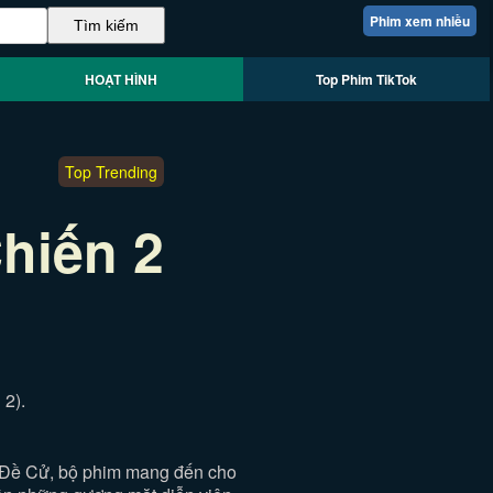
Phim xem nhiều
HOẠT HÌNH
Top Phim TikTok
Top Trending
hiến 2
 2).
 Đề Cử, bộ phim mang đến cho