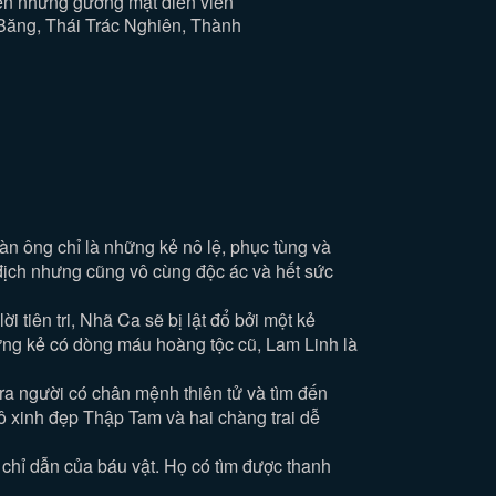
ện những gương mặt diễn viên
ăng, Thái Trác Nghiên, Thành
àn ông chỉ là những kẻ nô lệ, phục tùng và
địch nhưng cũng vô cùng độc ác và hết sức
 tiên tri, Nhã Ca sẽ bị lật đổ bởi một kẻ
ng kẻ có dòng máu hoàng tộc cũ, Lam Linh là
 ra người có chân mệnh thiên tử và tìm đến
nô xinh đẹp Thập Tam và hai chàng trai dễ
chỉ dẫn của báu vật. Họ có tìm được thanh