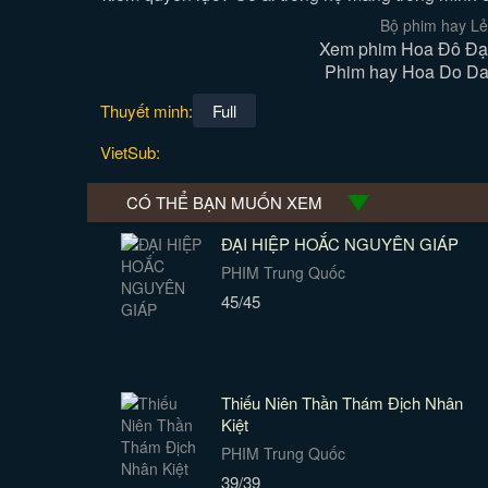
Bộ phim hay Lẻ
Xem phim Hoa Đô Đại 
Phim hay Hoa Do Dai 
Thuyết minh:
Full
VietSub:
CÓ THỂ BẠN MUỐN XEM
ĐẠI HIỆP HOẮC NGUYÊN GIÁP
PHIM Trung Quốc
45/45
Thiếu Niên Thần Thám Địch Nhân
Kiệt
PHIM Trung Quốc
39/39