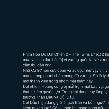
Phim Hoa Đô Đại Chiến 2 – The Twins Effect 2 thuy
mua vui cho đàn bà. Trị vì vương quốc là Nữ vươn
căm thù đàn ông.
Nhã Ca trở nên cực đoan và ác độc như vậy chỉ vì n
mang trong người chân mạng đế vương. Đó là lý 
một thành viên trong nhóm mật thám này.
Đột nhiên, Hoàng cung bị mất trộm một báu vật gọi
thanh kiếm quyền lực. Trong khi đang truy lùng l
thương Than Đầu và Củi Đầu.
Củi Đầu hiện đang giữ Thạch Bàn và bốn người họ 
kiếm quyền lực? Có ai trong họ mang trong mình 