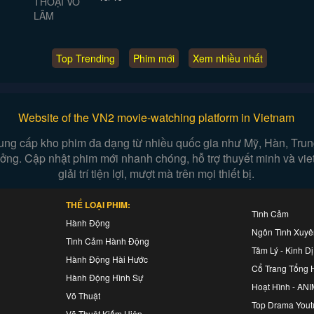
Top Trending
Phim mới
Xem nhiều nhất
Website of the VN2 movie-watching platform in Vietnam
ung cấp kho phim đa dạng từ nhiều quốc gia như Mỹ, Hàn, Trung,
 tưởng. Cập nhật phim mới nhanh chóng, hỗ trợ thuyết minh và vi
giải trí tiện lợi, mượt mà trên mọi thiết bị.
THỂ LOẠI PHIM:
Tình Cảm
Hành Động
Ngôn Tình Xuy
Tình Cảm Hành Động
Tâm Lý - Kinh Dị
Hành Động Hài Hước
Cổ Trang Tổng 
Hành Động Hình Sự
Hoạt Hình - AN
Võ Thuật
Top Drama Yout
Võ Thuật Kiếm Hiệp