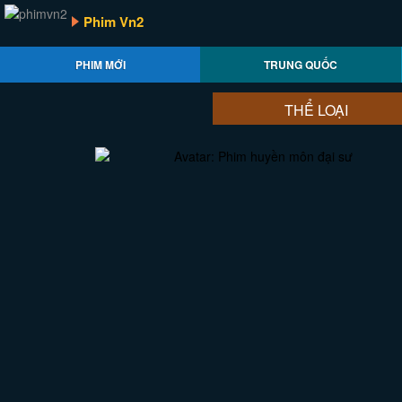
Phim Vn2
PHIM MỚI
TRUNG QUỐC
THỂ LOẠI