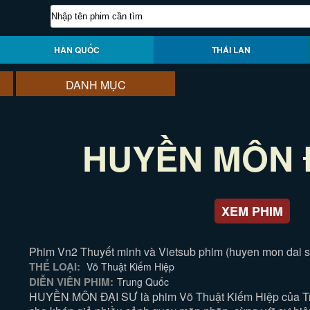
HÀN QUỐC
THÁI LAN
DANH MỤC
HUYỀN MÔN 
XEM PHIM
Phim Vn2 Thuyết minh và Vietsub phim (huyen mon dai s
THỂ LOẠI:
Võ Thuật Kiếm Hiệp
DIỄN VIÊN PHIM:
Trung Quốc
HUYỀN MÔN ĐẠI SƯ là phim Võ Thuật Kiếm Hiệp của T