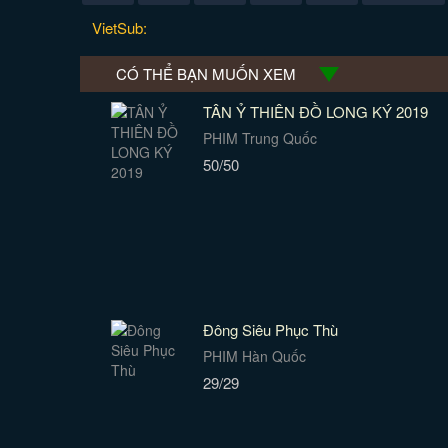
VietSub:
CÓ THỂ BẠN MUỐN XEM
TÂN Ỷ THIÊN ĐỒ LONG KÝ 2019
PHIM Trung Quốc
50/50
Đông Siêu Phục Thù
PHIM Hàn Quốc
29/29