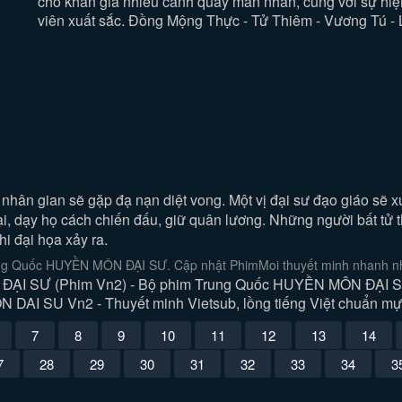
cho khán giả nhiều cảnh quay mãn nhãn, cùng với sự hi
viên xuất sắc. Đồng Mộng Thực - Tử Thiêm - Vương Tú 
hân gian sẽ gặp đạ nạn diệt vong. Một vị đại sư đạo giáo sẽ xu
lại, dạy họ cách chiến đấu, giữ quân lương. Những người bất tử
i đại họa xảy ra.
ng Quốc HUYỀN MÔN ĐẠI SƯ. Cập nhật PhimMoi thuyết minh nhanh nhấ
I SƯ (Phim Vn2) - Bộ phim Trung Quốc HUYỀN MÔN ĐẠI SƯ (
AI SU Vn2 - Thuyết minh Vietsub, lồng tiếng Việt chuẩn mực
7
8
9
10
11
12
13
14
7
28
29
30
31
32
33
34
3