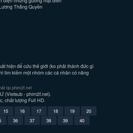
ện diện những gương mặt diễn
- Lương Thắng Quyền
ất hiện để cứu thế giới (ko phải thánh đức gì
 thì tìm kiếm một nhóm các cá nhân có năng
t tại phim2f.net
Vietsub - phim2f.net).
, chất lượng Full HD.
15
16
17
18
19
20
5
36
37
38
39
40