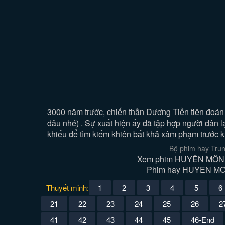
3000 năm trước, chiến thần Dương Tiễn tiên đoán n
đâu nhé) . Sự xuất hiện ấy đã tập hợp người dân 
khiếu để tìm kiếm khiên bất khả xâm phạm trước kh
Bộ phim hay Tru
Xem phim HUYỀN MÔN ĐẠ
Phim hay HUYEN MON D
Thuyết minh:
1
2
3
4
5
6
21
22
23
24
25
26
2
41
42
43
44
45
46-End