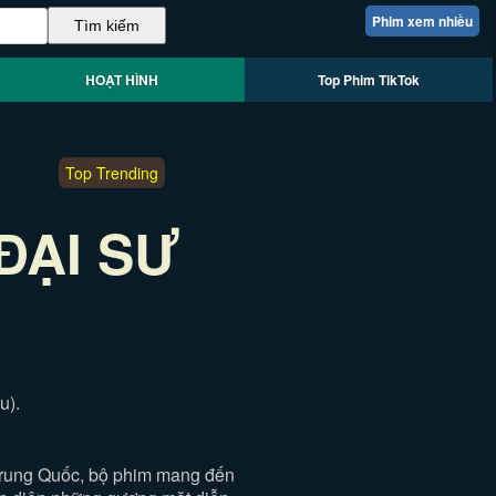
Phim xem nhiều
HOẠT HÌNH
Top Phim TikTok
Top Trending
ĐẠI SƯ
u).
rung Quốc, bộ phim mang đến