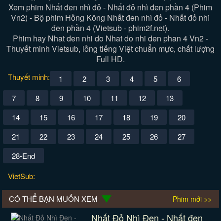
Xem phim Nhất đen nhì đỏ - Nhất đỏ nhì đen phần 4 (Phim
Vn2) - Bộ phim Hồng Kông Nhất đen nhì đỏ - Nhất đỏ nhì
đen phần 4 (Vietsub - phim2f.net).
Phim hay Nhat den nhi do Nhat do nhi den phan 4 Vn2 -
Thuyết minh Vietsub, lồng tiếng Việt chuẩn mực, chất lượng
Full HD.
Thuyết minh:
1
2
3
4
5
6
7
8
9
10
11
12
13
14
15
16
17
18
19
20
21
22
23
24
25
26
27
28-End
VietSub:
CÓ THỂ BẠN MUỐN XEM
Phim mới >>
Nhất Đỏ Nhì Đen - Nhất đen