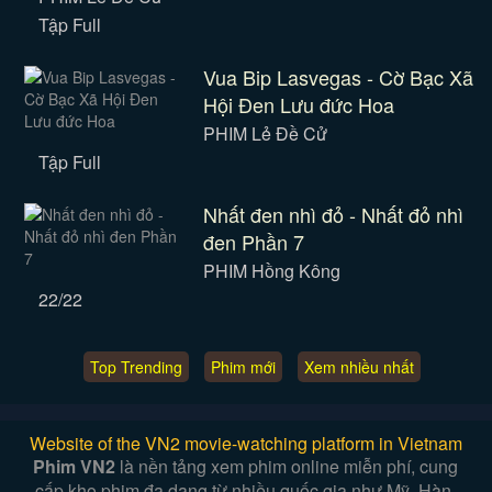
Tập Full
Vua Bip Lasvegas - Cờ Bạc Xã
Hội Đen Lưu đức Hoa
PHIM Lẻ Đề Cử
Tập Full
Nhất đen nhì đỏ - Nhất đỏ nhì
đen Phần 7
PHIM Hồng Kông
22/22
Top Trending
Phim mới
Xem nhiều nhất
Website of the VN2 movie-watching platform in Vietnam
Phim VN2
là nền tảng xem phim online miễn phí, cung
cấp kho phim đa dạng từ nhiều quốc gia như Mỹ, Hàn,