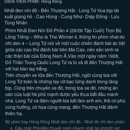
DIỄN VIÊN PHIM:
Hồng Kông
Nhất đen nhì đỏ - Bến Thượng Hải - Long Tứ Vua bịp tái
xuất giang hồ - Cao Hùng - Cung Như- Diệp Ðồng - Lưu
Tùng Nhân
Phim
Nhất Đen Nhì Đỏ Phần 4
(28/28 Tập Cuối) Trọn Bộ
Lồng Tiếng – Who Is The Winner 4, thông tin phim nhat do
nhi den 4 – Long Tứ nói về một cuộc chiến đánh bài ác liệt
giữa các cao thủ đánh bài trên Ma Cao, nên sản sinh ra
các thần bài của Đông Nam Á,
Vào một ngày năm 1928,
Đổ Thần Trung Quốc Long Tứ ra tù và đi đến Thượng Hải
với hai bàn tay trắng.
Trên chuyến xe lửa đến Thượng Hải, ngồi cùng toa với
Long Tứ toàn là những tay cờ bạc lừng danh trong làng
bịp. Cũng trên chuyến xe đó, trong toa xe đó, những ân
oán của luật hè phố mạnh được yếu thua bắt đầu manh
nha. Long Tứ và đám người kia kết làm anh em, thề có phú
cùng hưởng, có họa cùng mang, đến Thượng Hải đánh
thiên hạ.
Bộ phim hay Hồng Kông Nhất đen nhì đỏ - Nhất đỏ nhì đen phần
4. Cập nhật PhimMoi thuyết minh nhanh nhất tại phim2f.net