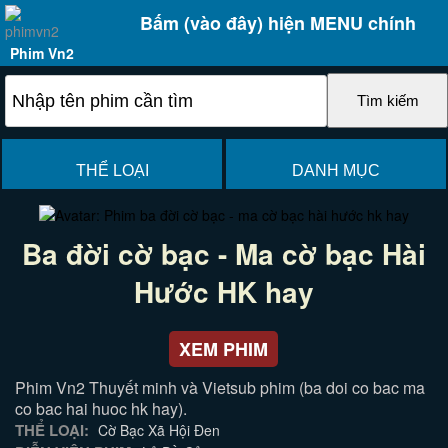
Bấm (vào đây) hiện MENU chính
Phim Vn2
THỂ LOẠI
DANH MỤC
Ba đời cờ bạc - Ma cờ bạc Hài
Hước HK hay
XEM PHIM
Phim Vn2 Thuyết minh và Vietsub phim (ba doi co bac ma
co bac hai huoc hk hay).
THỂ LOẠI:
Cờ Bạc Xã Hội Đen