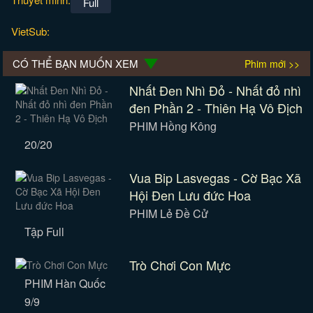
Full
VietSub:
CÓ THỂ BẠN MUỐN XEM
Phim mới >>
Nhất Đen Nhì Đỏ - Nhất đỏ nhì
đen Phần 2 - Thiên Hạ Vô Địch
PHIM Hồng Kông
20/20
Vua Bip Lasvegas - Cờ Bạc Xã
Hội Đen Lưu đức Hoa
PHIM Lẻ Đề Cử
Tập Full
Trò Chơi Con Mực
PHIM Hàn Quốc
9/9