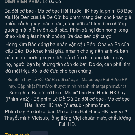
DIỄN VIÊN PHIM:
Lẻ Đề Cử
Ba đời cờ bạc - Ma cờ bạc Hài Hước HK hay là phim Cờ Bạc
Xã Hội Đen của Lẻ Đề Cử, bộ phim mang đến cho khán giả
nhiều cảnh quay mãn nhãn, cùng với sự hiện diện những
gương mặt diễn viên xuất sắc. Phim xã hội đen hong kong
khao khát giàu nhanh chóng lừa đảo tiền đặt cược
Hồng Kim Bảo đóng ba nhân vật: cậu Béo, Cha và Bố của
cậu Béo. Do khao khát giàu nhanh chóng nên anh và bạn
của mình thường xuyên lừa đảo tiền đặt cược. Một ngày
nọ, người bạn bị những tên côn đồ bắt. Do đó, cần phải tìm
đủ một triệu đô la để đưa cho bọn chúng.
Bộ phim hay Lẻ Đề Cử Ba đời cờ bạc - Ma cờ bạc Hài Hước HK
hay. Cập nhật PhimMoi thuyết minh nhanh nhất tại phim2f.net
Xem phim Ba đời cờ bạc - Ma cờ bạc Hài Hước HK hay
(Phim Vn2) - Bộ phim Lẻ Đề Cử Ba đời cờ bạc - Ma cờ bạc
Hài Hước HK hay (Vietsub - phim2f.net).
Phim hay Ba doi co bac Ma co bac Hai Huoc HK hay Vn2 -
Thuyết minh Vietsub, lồng tiếng Việt chuẩn mực, chất lượng
Full HD.
Thuyết minh: