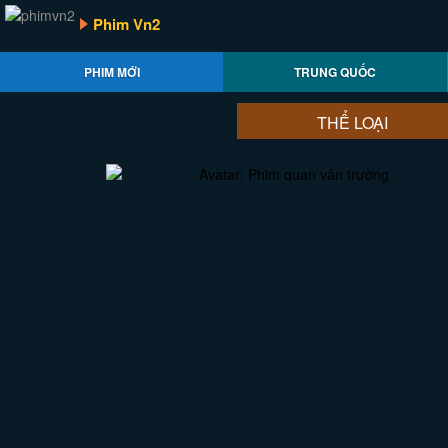
Phim Vn2
PHIM MỚI
TRUNG QUỐC
THỂ LOẠI