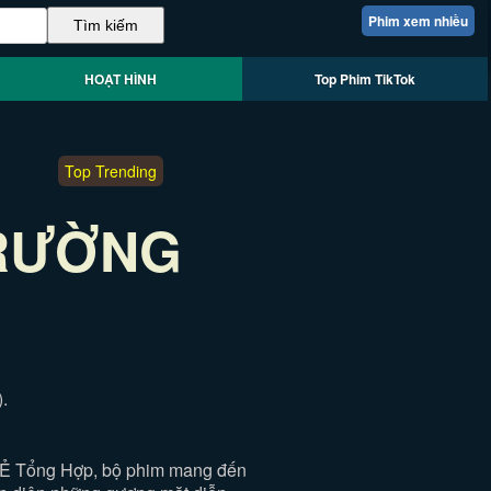
Phim xem nhiều
HOẠT HÌNH
Top Phim TikTok
Top Trending
TRƯỜNG
.
Ẻ Tổng Hợp, bộ phim mang đến