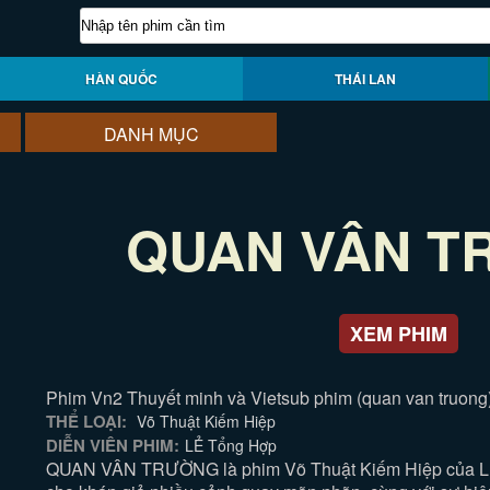
HÀN QUỐC
THÁI LAN
DANH MỤC
QUAN VÂN 
XEM PHIM
Phim Vn2 Thuyết minh và Vietsub phim (quan van truong)
THỂ LOẠI:
Võ Thuật Kiếm Hiệp
DIỄN VIÊN PHIM:
LẺ Tổng Hợp
QUAN VÂN TRƯỜNG là phim Võ Thuật Kiếm Hiệp của L