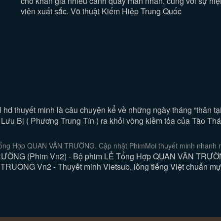
cho khán giả nhiều cảnh quay mãn nhãn, cùng với sự hi
viên xuất sắc. Võ thuật Kiếm Hiệp Trung Quốc
 hd thuyết minh là câu chuyện kể về những ngày tháng “thân t
a Lưu Bị ( Phương Trung Tín ) ra khỏi vòng kiềm tỏa của Tào Thá
ổng Hợp QUAN VÂN TRƯỜNG. Cập nhật PhimMoi thuyết minh nhanh nhấ
ỜNG (Phim Vn2) - Bộ phim LẺ Tổng Hợp QUAN VÂN TRƯỜNG (
UONG Vn2 - Thuyết minh Vietsub, lồng tiếng Việt chuẩn mực,