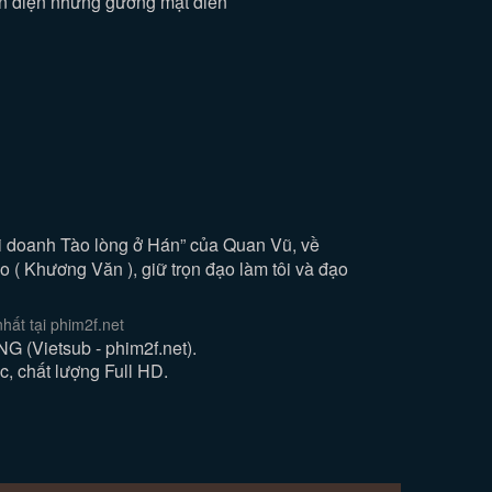
ện diện những gương mặt diễn
ại doanh Tào lòng ở Hán” của Quan Vũ, về
o ( Khương Văn ), giữ trọn đạo làm tôi và đạo
t tại phim2f.net
Vietsub - phim2f.net).
 chất lượng Full HD.