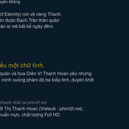
xuyên không
 Eternity) nói về nàng Thanh
ên được Bạch Trần thần quân
uân si mê bất kể ngày đêm.
ểu một chữ tình.
ần quân và hoa Diên Vĩ Thanh Hoan yêu nhưng
c mình xuống phàm độ ba kiếp tình, duyên khởi
hanh nhất tại phim2f.net
Thị Thanh Hoan (Vietsub - phim2f.net).
huẩn mực, chất lượng Full HD.