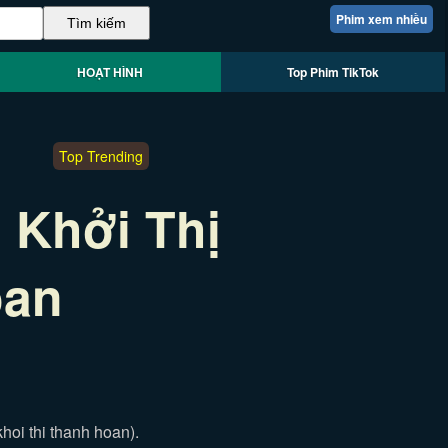
Phim xem nhiều
HOẠT HÌNH
Top Phim TikTok
Top Trending
 Khởi Thị
oan
oi thi thanh hoan).