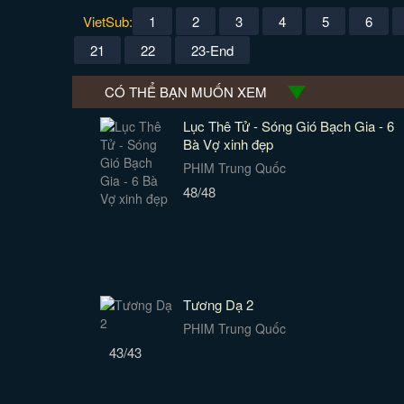
VietSub:
1
2
3
4
5
6
21
22
23-End
CÓ THỂ BẠN MUỐN XEM
Lục Thê Tử - Sóng Gió Bạch Gia - 6
Bà Vợ xinh đẹp
PHIM Trung Quốc
48/48
Tương Dạ 2
PHIM Trung Quốc
43/43