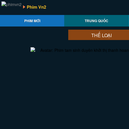
Phim Vn2
PHIM MỚI
TRUNG QUỐC
THỂ LOẠI