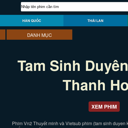
HÀN QUỐC
THÁI LAN
DANH MỤC
Tam Sinh Duyên
Thanh H
XEM PHIM
Phim Vn2 Thuyết minh và Vietsub phim (tam sinh duyen kh