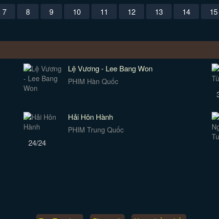
7
8
9
10
11
12
13
14
15
Lệ Vương - Lee Bang Won
PHIM Hàn Quốc
Hải Hôn Hành
PHIM Trung Quốc
24/24