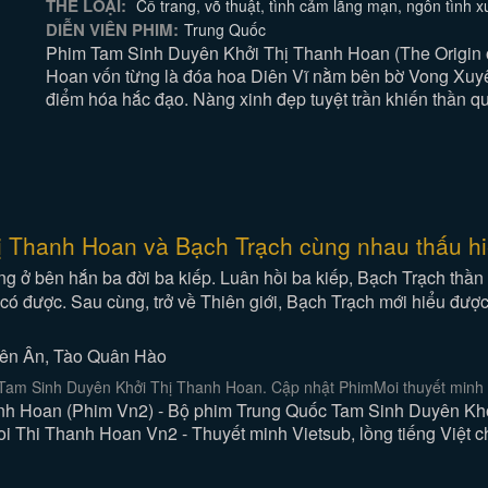
THỂ LOẠI:
Cổ trang, võ thuật, tình cảm lãng mạn, ngôn tình 
DIỄN VIÊN PHIM:
Trung Quốc
Phim Tam Sinh Duyên Khởi Thị Thanh Hoan (The Origin of
Hoan vốn từng là đóa hoa Diên Vĩ nằm bên bờ Vong Xuy
điểm hóa hắc đạo. Nàng xinh đẹp tuyệt trần khiến thần q
hị Thanh Hoan và Bạch Trạch cùng nhau thấu hi
g ở bên hắn ba đời ba kiếp. Luân hồi ba kiếp, Bạch Trạch th
có được. Sau cùng, trở về Thiên giới, Bạch Trạch mới hiểu đượ
iên Ân, Tào Quân Hào
am Sinh Duyên Khởi Thị Thanh Hoan. Cập nhật PhimMoi thuyết minh n
 Hoan (Phim Vn2) - Bộ phim Trung Quốc Tam Sinh Duyên Khởi 
 Thi Thanh Hoan Vn2 - Thuyết minh Vietsub, lồng tiếng Việt c