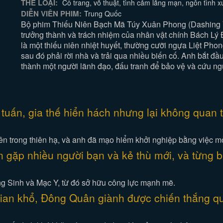
THỂ LOẠI:
Cổ trang, võ thuật, tình cảm lãng mạn, ngôn tình 
DIỄN VIÊN PHIM:
Trung Quốc
Bộ phim Thiếu Niên Bạch Mã Túy Xuân Phong (Dashing 
trưởng thành và trách nhiệm của nhân vật chính Bách L
là một thiếu niên nhiệt huyết, thường cưỡi ngựa Liệt Pho
sau đó phải rời nhà và trải qua nhiều biến cố. Anh bắt đầ
thành một người lãnh đạo, đấu tranh để bảo vệ và cứu ng
tuấn, gia thế hiển hách nhưng lại không quan 
ên trong thiên hạ, và anh đã mạo hiểm khởi nghiệp bằng việc m
gặp nhiều người bạn và kẻ thù mới, và từng bư
g Sinh và Mạc Y, từ đó sở hữu công lực mạnh mẽ.
ian khổ, Đông Quân giành được chiến thắng qu