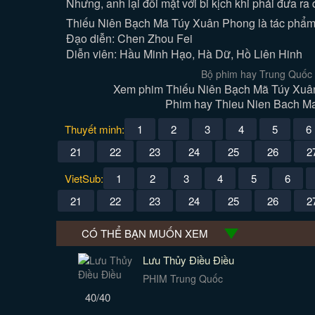
Nhưng, anh lại đối mặt với bi kịch khi phải đưa ra
Thiếu Niên Bạch Mã Túy Xuân Phong là tác phẩm 
Đạo diễn: Chen Zhou Fei
Diễn viên: Hầu Minh Hạo, Hà Dữ, Hồ Liên Hinh
Bộ phim hay Trung Quốc 
Xem phim Thiếu Niên Bạch Mã Túy Xuân 
Phim hay Thieu Nien Bach Ma 
Thuyết minh:
1
2
3
4
5
6
21
22
23
24
25
26
2
VietSub:
1
2
3
4
5
6
21
22
23
24
25
26
2
CÓ THỂ BẠN MUỐN XEM
Lưu Thủy Điều Điều
PHIM Trung Quốc
40/40