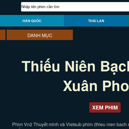
HÀN QUỐC
THÁI LAN
DANH MỤC
Thiếu Niên Bạc
Xuân Ph
XEM PHIM
Phim Vn2 Thuyết minh và Vietsub phim (thieu nien bach 