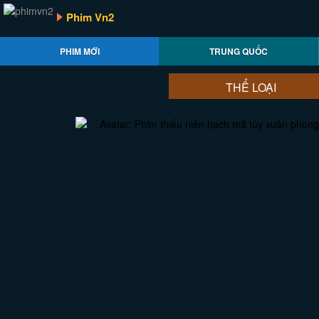
Phim Vn2
PHIM MỚI
TRUNG QUỐC
THỂ LOẠI