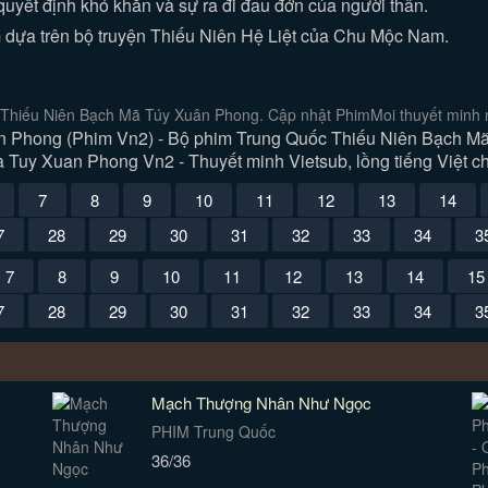
 quyết định khó khăn và sự ra đi đau đớn của người thân.
dựa trên bộ truyện Thiếu Niên Hệ Liệt của Chu Mộc Nam.
Thiếu Niên Bạch Mã Túy Xuân Phong. Cập nhật PhimMoi thuyết minh n
Phong (Phim Vn2) - Bộ phim Trung Quốc Thiếu Niên Bạch Mã T
Tuy Xuan Phong Vn2 - Thuyết minh Vietsub, lồng tiếng Việt ch
7
8
9
10
11
12
13
14
7
28
29
30
31
32
33
34
3
7
8
9
10
11
12
13
14
15
7
28
29
30
31
32
33
34
3
Mạch Thượng Nhân Như Ngọc
PHIM Trung Quốc
36/36