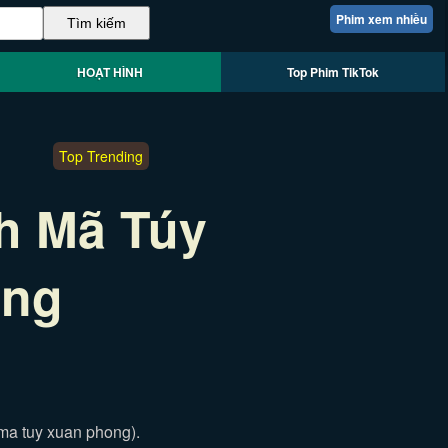
Phim xem nhiều
HOẠT HÌNH
Top Phim TikTok
Top Trending
h Mã Túy
ong
ma tuy xuan phong).