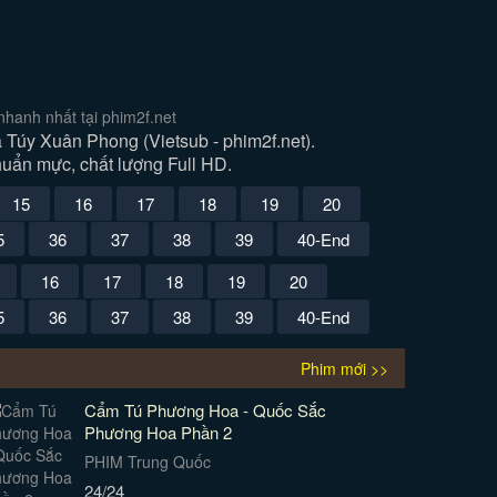
hanh nhất tại phim2f.net
úy Xuân Phong (Vietsub - phim2f.net).
uẩn mực, chất lượng Full HD.
15
16
17
18
19
20
5
36
37
38
39
40-End
16
17
18
19
20
5
36
37
38
39
40-End
Phim mới >>
Cẩm Tú Phương Hoa - Quốc Sắc
Phương Hoa Phần 2
PHIM Trung Quốc
24/24