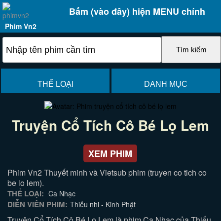
Bấm (vào đây) hiện MENU chính
Phim Vn2
THỂ LOẠI
DANH MỤC
Truyện Cổ Tích Cô Bé Lọ Lem
XEM PHIM
Phim Vn2 Thuyết minh và Vietsub phim (truyen co tich co
be lo lem).
THỂ LOẠI:
Ca Nhạc
DIỄN VIÊN PHIM:
Thiếu nhi - Kinh Phật
Truyện Cổ Tích Cô Bé Lọ Lem là phim Ca Nhạc của Thiếu