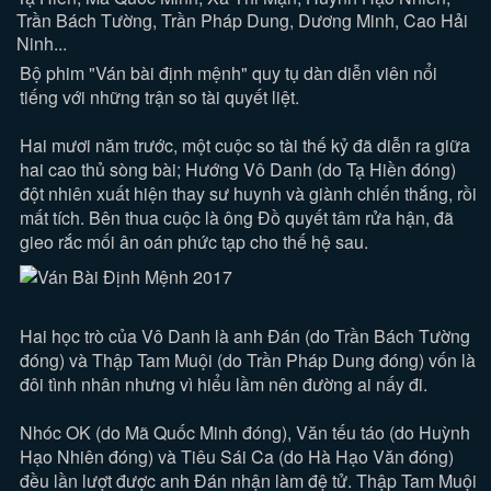
Trần Bách Tường, Trần Pháp Dung, Dương Minh, Cao Hải
Ninh...
Bộ phim "Ván bài định mệnh" quy tụ dàn diễn viên nổi
tiếng với những trận so tài quyết liệt.
Hai mươi năm trước, một cuộc so tài thế kỷ đã diễn ra giữa
hai cao thủ sòng bài; Hướng Vô Danh (do Tạ Hiền đóng)
đột nhiên xuất hiện thay sư huynh và giành chiến thắng, rồi
mất tích. Bên thua cuộc là ông Đồ quyết tâm rửa hận, đã
gieo rắc mối ân oán phức tạp cho thế hệ sau.
Hai học trò của Vô Danh là anh Đán (do Trần Bách Tường
đóng) và Thập Tam Muội (do Trần Pháp Dung đóng) vốn là
đôi tình nhân nhưng vì hiểu lầm nên đường ai nấy đi.
Nhóc OK (do Mã Quốc Minh đóng), Văn tếu táo (do Huỳnh
Hạo Nhiên đóng) và Tiêu Sái Ca (do Hà Hạo Văn đóng)
đều lần lượt được anh Đán nhận làm đệ tử. Thập Tam Muội