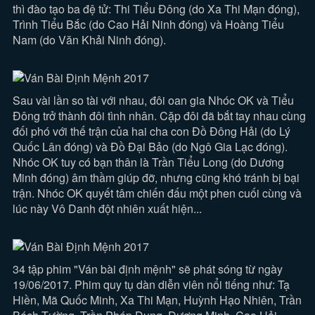
thì đào tạo ba đệ tử: Thi Tiểu Đông (do Xa Thi Mạn đóng),
Trình Tiểu Bắc (do Cao Hải Ninh đóng) và Hoàng Tiểu
Nam (do Văn Khải Ninh đóng).
Sau vài lần so tài với nhau, đôi oan gia Nhóc OK và Tiểu
Đông trở thành đôi tình nhân. Cặp đôi đã bắt tay nhau cùng
đối phó với thế trận của hai cha con Đồ Đông Hải (do Lý
Quốc Lân đóng) và Đồ Đại Bảo (do Ngô Gia Lạc đóng).
Nhóc OK tuy có bạn thân là Trần Tiểu Long (do Dương
Minh đóng) âm thầm giúp đỡ, nhưng cũng khó tránh bị bại
trận. Nhóc OK quyết tâm chiến đấu một phen cuối cùng và
lúc này Vô Danh đột nhiên xuất hiện...
34 tập phim "Ván bài định mệnh" sẽ phát sóng từ ngày
19/06/2017. Phim quy tụ dàn diễn viên nổi tiếng như: Tạ
Hiền, Mã Quốc Minh, Xa Thi Mạn, Huỳnh Hạo Nhiên, Trần