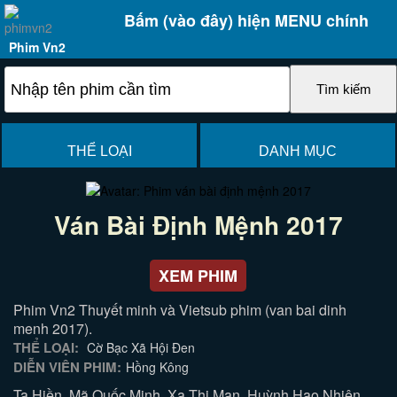
Bấm (vào đây) hiện MENU chính
Phim Vn2
THỂ LOẠI
DANH MỤC
Ván Bài Định Mệnh 2017
XEM PHIM
Phim Vn2 Thuyết minh và Vietsub phim (van bai dinh
menh 2017).
THỂ LOẠI:
Cờ Bạc Xã Hội Đen
DIỄN VIÊN PHIM:
Hồng Kông
Tạ Hiền, Mã Quốc Minh, Xa Thi Mạn, Huỳnh Hạo Nhiên,