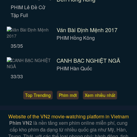
PHIM Lẻ Đề Cử
Tập Full
Ván Bài Định Mệnh 2017
PHIM Hồng Kông
35/35
CANH BẠC NGHIỆT NGÃ
PHIM Hàn Quốc
33/33
Top Trending
Phim mới
Xem nhiều nhất
Website of the VN2 movie-watching platform in Vietnam
Phim VN2
là nền tảng xem phim online miễn phí, cung
cấp kho phim đa dạng từ nhiều quốc gia như Mỹ, Hàn,
Trung, Thái, với các thể loại phong phú: hành động, tình