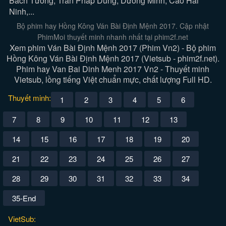
Bách Tường, Trần Pháp Dung, Dương Minh, Cao Hải
Ninh,...
Bộ phim hay Hồng Kông Ván Bài Định Mệnh 2017. Cập nhật
PhimMoi thuyết minh nhanh nhất tại phim2f.net
Xem phim Ván Bài Định Mệnh 2017 (Phim Vn2) - Bộ phim
Hồng Kông Ván Bài Định Mệnh 2017 (Vietsub - phim2f.net).
Phim hay Van Bai Dinh Menh 2017 Vn2 - Thuyết minh
Vietsub, lồng tiếng Việt chuẩn mực, chất lượng Full HD.
Thuyết minh:
1
2
3
4
5
6
7
8
9
10
11
12
13
14
15
16
17
18
19
20
21
22
23
24
25
26
27
28
29
30
31
32
33
34
35-End
VietSub: