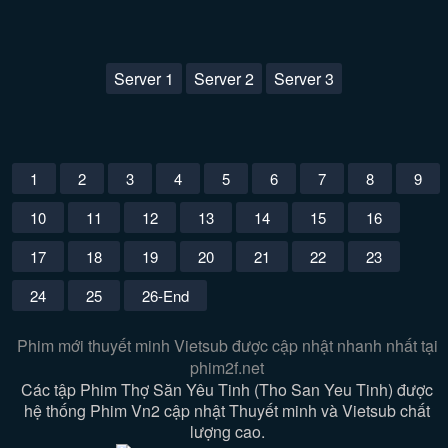
Server 1
Server 2
Server 3
1
2
3
4
5
6
7
8
9
10
11
12
13
14
15
16
17
18
19
20
21
22
23
24
25
26-End
Phim mới thuyết minh Vietsub được cập nhật nhanh nhất tại
phim2f.net
Các tập Phim Thợ Săn Yêu Tinh (Tho San Yeu Tinh) được
hệ thống Phim Vn2 cập nhật Thuyết minh và Vietsub chất
lượng cao.