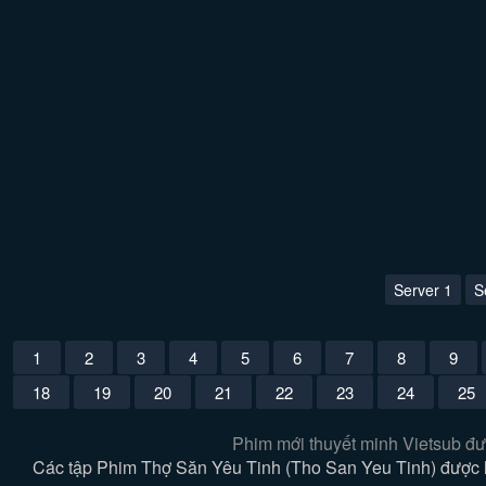
Server 1
S
1
2
3
4
5
6
7
8
9
18
19
20
21
22
23
24
25
Phim mới thuyết minh Vietsub đư
Các tập Phim Thợ Săn Yêu Tinh (Tho San Yeu Tinh) được h