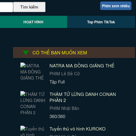
Phim xem nhiều
HOẠT HÌNH
Top Phim TikTok
CÓ THỂ BẠN MUỐN XEM
NATRA MA ĐỒNG GIÁNG THẾ
PHIM Lẻ Đề Cử
Tập Full
THÁM TỬ LỪNG DANH CONAN
PHẦN 2
PHIM Nhật Bản
360/360
Tuyển thủ vô hình KUROKO