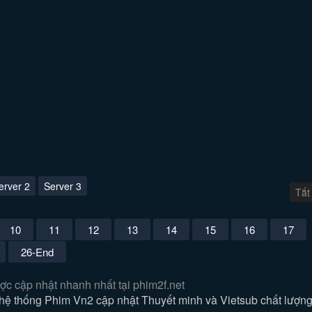
erver 2
Server 3
Tắt
10
11
12
13
14
15
16
17
26-End
ợc cập nhật nhanh nhất tại phim2f.net
ệ thống Phim Vn2 cập nhật Thuyết minh và Vietsub chất lượn