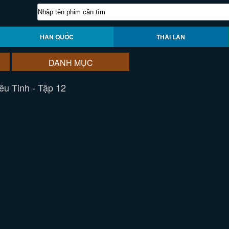
HÀN QUỐC
THÁI LAN
DANH MỤC
u Tinh - Tập 12