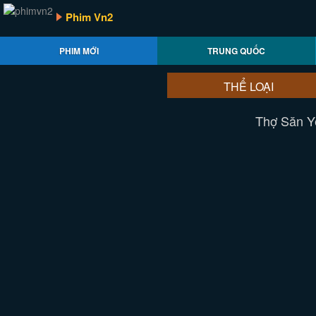
Phim Vn2
PHIM MỚI
TRUNG QUỐC
THỂ LOẠI
Thợ Săn Yê