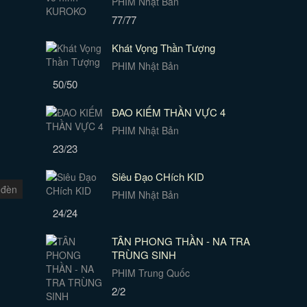
PHIM Nhật Bản
77/77
Khát Vọng Thần Tượng
PHIM Nhật Bản
50/50
ĐAO KIẾM THẦN VỰC 4
PHIM Nhật Bản
23/23
Siêu Đạo CHích KID
 đèn
PHIM Nhật Bản
24/24
TÂN PHONG THẦN - NA TRA
TRÙNG SINH
PHIM Trung Quốc
2/2
g