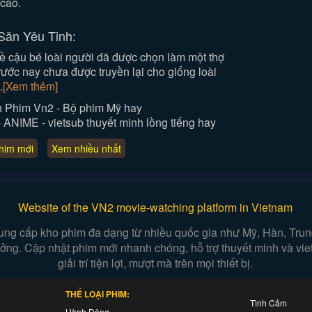
cao.
Săn Yêu Tinh:
ề cậu bé loài người đã được chọn làm một thợ
rước nay chưa được truyền lại cho giống loài
.
[Xem thêm]
 Phim Vn2 - Bộ phim Mỹ hay
NIME - vietsub thuyết minh lồng tiếng hay
him mới
Xem nhiều nhất
Website of the VN2 movie-watching platform in Vietnam
ung cấp kho phim đa dạng từ nhiều quốc gia như Mỹ, Hàn, Trung,
 tưởng. Cập nhật phim mới nhanh chóng, hỗ trợ thuyết minh và vi
giải trí tiện lợi, mượt mà trên mọi thiết bị.
THỂ LOẠI PHIM:
Tình Cảm
Hành Động